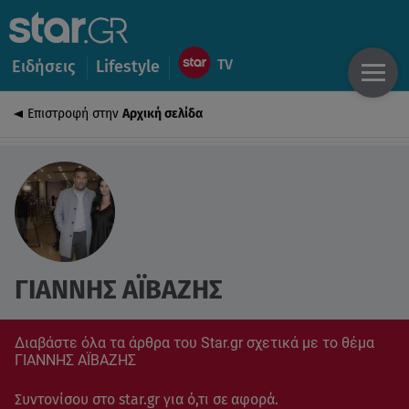
Ειδήσεις
Lifestyle
Επιστροφή στην
Αρχική σελίδα
ΓΙΑΝΝΗΣ ΑΪΒΑΖΗΣ
Διαβάστε όλα τα άρθρα του Star.gr σχετικά με το θέμα
ΓΙΑΝΝΗΣ ΑΪΒΑΖΗΣ
Συντονίσου στο star.gr για ό,τι σε αφορά.