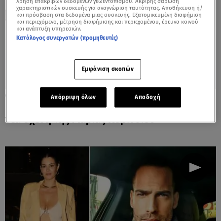
Χρήση επακριβών δεδομένων γεωεντοπισμού. Ακριβής σάρωση
χαρακτηριστικών συσκευής για αναγνώριση ταυτότητας. Αποθήκευση ή/
και πρόσβαση στα δεδομένα μιας συσκευής. Εξατομικευμένη διαφήμιση
και περιεχόμενο, μέτρηση διαφήμισης και περιεχομένου, έρευνα κοινού
και ανάπτυξη υπηρεσιών.
Κατάλογος συνεργατών (προμηθευτές)
Εμφάνιση σκοπών
17.07.25, 18:03
Απόρριψη όλων
Αποδοχή
Η πρώτη αντίδραση του Γιάννη Αϊβάζη στη
νέα σχέση της Μαρίας Κορινθίου