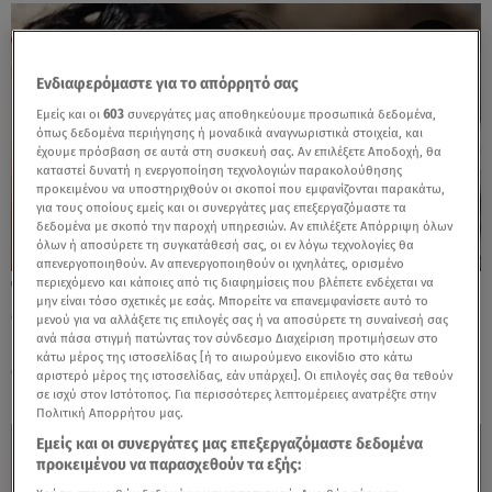
Ενδιαφερόμαστε για το απόρρητό σας
Εμείς και οι
603
συνεργάτες μας αποθηκεύουμε προσωπικά δεδομένα,
όπως δεδομένα περιήγησης ή μοναδικά αναγνωριστικά στοιχεία, και
έχουμε πρόσβαση σε αυτά στη συσκευή σας. Αν επιλέξετε Αποδοχή, θα
καταστεί δυνατή η ενεργοποίηση τεχνολογιών παρακολούθησης
προκειμένου να υποστηριχθούν οι σκοποί που εμφανίζονται παρακάτω,
για τους οποίους εμείς και οι συνεργάτες μας επεξεργαζόμαστε τα
δεδομένα με σκοπό την παροχή υπηρεσιών. Αν επιλέξετε Απόρριψη όλων
όλων ή αποσύρετε τη συγκατάθεσή σας, οι εν λόγω τεχνολογίες θα
απενεργοποιηθούν. Αν απενεργοποιηθούν οι ιχνηλάτες, ορισμένο
περιεχόμενο και κάποιες από τις διαφημίσεις που βλέπετε ενδέχεται να
22.07.25, 17:31
μην είναι τόσο σχετικές με εσάς. Μπορείτε να επανεμφανίσετε αυτό το
Μαρία Κορινθίου: Πραγματοποίησε την
μενού για να αλλάξετε τις επιλογές σας ή να αποσύρετε τη συναίνεσή σας
υπόσχεση που έδωσε στη Μαρία
ανά πάσα στιγμή πατώντας τον σύνδεσμο Διαχείριση προτιμήσεων στο
κάτω μέρος της ιστοσελίδας [ή το αιωρούμενο εικονίδιο στο κάτω
Μαγδαληνή
αριστερό μέρος της ιστοσελίδας, εάν υπάρχει]. Οι επιλογές σας θα τεθούν
σε ισχύ στον Ιστότοπος. Για περισσότερες λεπτομέρειες ανατρέξτε στην
Πολιτική Απορρήτου μας.
Εμείς και οι συνεργάτες μας επεξεργαζόμαστε δεδομένα
προκειμένου να παρασχεθούν τα εξής: