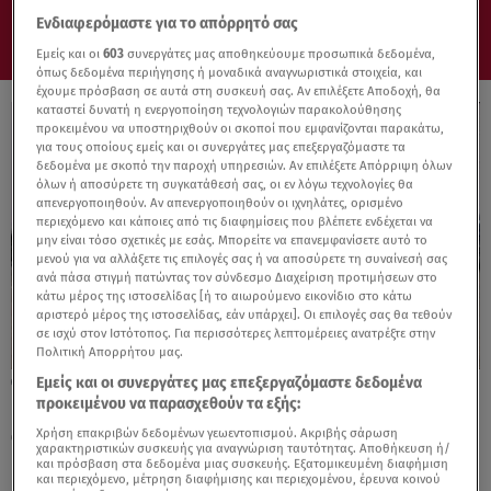
Ενδιαφερόμαστε για το απόρρητό σας
Εμείς και οι
603
συνεργάτες μας αποθηκεύουμε προσωπικά δεδομένα,
όπως δεδομένα περιήγησης ή μοναδικά αναγνωριστικά στοιχεία, και
έχουμε πρόσβαση σε αυτά στη συσκευή σας. Αν επιλέξετε Αποδοχή, θα
καταστεί δυνατή η ενεργοποίηση τεχνολογιών παρακολούθησης
προκειμένου να υποστηριχθούν οι σκοποί που εμφανίζονται παρακάτω,
για τους οποίους εμείς και οι συνεργάτες μας επεξεργαζόμαστε τα
δεδομένα με σκοπό την παροχή υπηρεσιών. Αν επιλέξετε Απόρριψη όλων
όλων ή αποσύρετε τη συγκατάθεσή σας, οι εν λόγω τεχνολογίες θα
απενεργοποιηθούν. Αν απενεργοποιηθούν οι ιχνηλάτες, ορισμένο
περιεχόμενο και κάποιες από τις διαφημίσεις που βλέπετε ενδέχεται να
μην είναι τόσο σχετικές με εσάς. Μπορείτε να επανεμφανίσετε αυτό το
μενού για να αλλάξετε τις επιλογές σας ή να αποσύρετε τη συναίνεσή σας
ανά πάσα στιγμή πατώντας τον σύνδεσμο Διαχείριση προτιμήσεων στο
κάτω μέρος της ιστοσελίδας [ή το αιωρούμενο εικονίδιο στο κάτω
αριστερό μέρος της ιστοσελίδας, εάν υπάρχει]. Οι επιλογές σας θα τεθούν
σε ισχύ στον Ιστότοπος. Για περισσότερες λεπτομέρειες ανατρέξτε στην
Πολιτική Απορρήτου μας.
Εμείς και οι συνεργάτες μας επεξεργαζόμαστε δεδομένα
23.06.25, 09:08
προκειμένου να παρασχεθούν τα εξής:
FIAT 600: Κλείνει 70 χρόνια όπως του
αρμόζει
Χρήση επακριβών δεδομένων γεωεντοπισμού. Ακριβής σάρωση
χαρακτηριστικών συσκευής για αναγνώριση ταυτότητας. Αποθήκευση ή/
και πρόσβαση στα δεδομένα μιας συσκευής. Εξατομικευμένη διαφήμιση
και περιεχόμενο, μέτρηση διαφήμισης και περιεχομένου, έρευνα κοινού