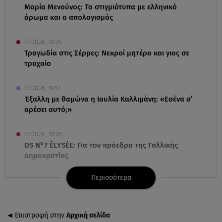
Μαρία Μενούνος: Τα στιγμιότυπα με ελληνικό
άρωμα και ο απολογισμός
07.08.26 , 10:24
Τραγωδία στις Σέρρες: Νεκροί μητέρα και γιος σε
τροχαίο
07.08.26 , 10:17
Έξαλλη με θαμώνα η Ιουλία Καλλιμάνη: «Εσένα σ’
αρέσει αυτό;»
07.08.26 , 10:05
DS N°7 ÉLYSÉE: Για τον πρόεδρο της Γαλλικής
Δημοκρατίας
Περισσότερα
07.08.26 , 10:00
Νηστεία Δεκαπενταύγουστου: φτιάξτε παστίτσιο με
κιμά μανιταριών
Επιστροφή στην
Αρχική σελίδα