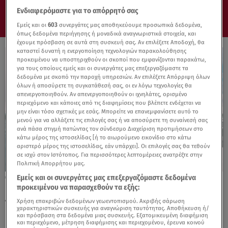
Ενδιαφερόμαστε για το απόρρητό σας
Εμείς και οι
603
συνεργάτες μας αποθηκεύουμε προσωπικά δεδομένα,
όπως δεδομένα περιήγησης ή μοναδικά αναγνωριστικά στοιχεία, και
έχουμε πρόσβαση σε αυτά στη συσκευή σας. Αν επιλέξετε Αποδοχή, θα
καταστεί δυνατή η ενεργοποίηση τεχνολογιών παρακολούθησης
προκειμένου να υποστηριχθούν οι σκοποί που εμφανίζονται παρακάτω,
για τους οποίους εμείς και οι συνεργάτες μας επεξεργαζόμαστε τα
δεδομένα με σκοπό την παροχή υπηρεσιών. Αν επιλέξετε Απόρριψη όλων
όλων ή αποσύρετε τη συγκατάθεσή σας, οι εν λόγω τεχνολογίες θα
απενεργοποιηθούν. Αν απενεργοποιηθούν οι ιχνηλάτες, ορισμένο
περιεχόμενο και κάποιες από τις διαφημίσεις που βλέπετε ενδέχεται να
μην είναι τόσο σχετικές με εσάς. Μπορείτε να επανεμφανίσετε αυτό το
μενού για να αλλάξετε τις επιλογές σας ή να αποσύρετε τη συναίνεσή σας
ανά πάσα στιγμή πατώντας τον σύνδεσμο Διαχείριση προτιμήσεων στο
κάτω μέρος της ιστοσελίδας [ή το αιωρούμενο εικονίδιο στο κάτω
αριστερό μέρος της ιστοσελίδας, εάν υπάρχει]. Οι επιλογές σας θα τεθούν
σε ισχύ στον Ιστότοπος. Για περισσότερες λεπτομέρειες ανατρέξτε στην
Πολιτική Απορρήτου μας.
Εμείς και οι συνεργάτες μας επεξεργαζόμαστε δεδομένα
22.03.25, 12:32
προκειμένου να παρασχεθούν τα εξής:
Η έρευνα μίλησε: Ποιοι «κινδυνεύουν»
περισσότερο να πάρουν κιλά στον γάμο;
Χρήση επακριβών δεδομένων γεωεντοπισμού. Ακριβής σάρωση
χαρακτηριστικών συσκευής για αναγνώριση ταυτότητας. Αποθήκευση ή/
και πρόσβαση στα δεδομένα μιας συσκευής. Εξατομικευμένη διαφήμιση
και περιεχόμενο, μέτρηση διαφήμισης και περιεχομένου, έρευνα κοινού