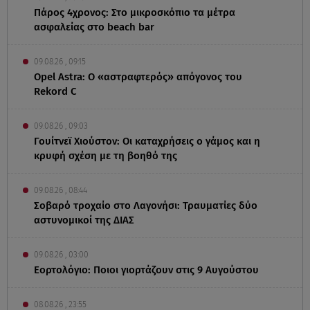
Πάρος 4χρονος: Στο μικροσκόπιο τα μέτρα
ασφαλείας στο beach bar
09.08.26 , 09:15
Opel Astra: Ο «αστραφτερός» απόγονος του
Rekord C
09.08.26 , 09:03
Γουίτνεϊ Χιούστον: Οι καταχρήσεις ο γάμος και η
κρυφή σχέση με τη βοηθό της
09.08.26 , 08:44
Σοβαρό τροχαίο στο Λαγονήσι: Τραυματίες δύο
αστυνομικοί της ΔΙΑΣ
09.08.26 , 03:00
Εορτολόγιο: Ποιοι γιορτάζουν στις 9 Αυγούστου
08.08.26 , 23:55