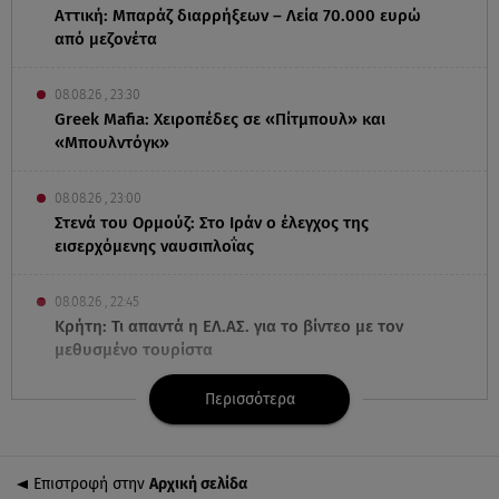
Αττική: Μπαράζ διαρρήξεων – Λεία 70.000 ευρώ
από μεζονέτα
08.08.26 , 23:30
Greek Mafia: Χειροπέδες σε «Πίτμπουλ» και
«Μπουλντόγκ»
08.08.26 , 23:00
Στενά του Ορμούζ: Στο Ιράν ο έλεγχος της
εισερχόμενης ναυσιπλοΐας
08.08.26 , 22:45
Κρήτη: Τι απαντά η ΕΛ.ΑΣ. για το βίντεο με τον
μεθυσμένο τουρίστα
Περισσότερα
08.08.26 , 22:33
Αλεξανδρούπολη: Ανασύρθηκε χωρίς τις αισθήσεις
του ηλικιωμένος από πηγάδι
Επιστροφή στην
Αρχική σελίδα