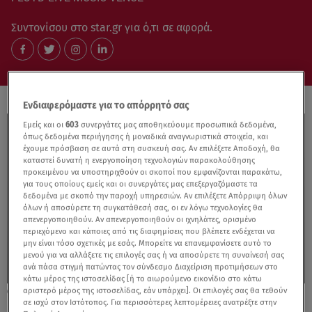
Συντονίσου στο star.gr για ό,τι σε αφορά.
Ενδιαφερόμαστε για το απόρρητό σας
Εμείς και οι
603
συνεργάτες μας αποθηκεύουμε προσωπικά δεδομένα,
όπως δεδομένα περιήγησης ή μοναδικά αναγνωριστικά στοιχεία, και
έχουμε πρόσβαση σε αυτά στη συσκευή σας. Αν επιλέξετε Αποδοχή, θα
καταστεί δυνατή η ενεργοποίηση τεχνολογιών παρακολούθησης
προκειμένου να υποστηριχθούν οι σκοποί που εμφανίζονται παρακάτω,
για τους οποίους εμείς και οι συνεργάτες μας επεξεργαζόμαστε τα
δεδομένα με σκοπό την παροχή υπηρεσιών. Αν επιλέξετε Απόρριψη όλων
όλων ή αποσύρετε τη συγκατάθεσή σας, οι εν λόγω τεχνολογίες θα
απενεργοποιηθούν. Αν απενεργοποιηθούν οι ιχνηλάτες, ορισμένο
περιεχόμενο και κάποιες από τις διαφημίσεις που βλέπετε ενδέχεται να
μην είναι τόσο σχετικές με εσάς. Μπορείτε να επανεμφανίσετε αυτό το
μενού για να αλλάξετε τις επιλογές σας ή να αποσύρετε τη συναίνεσή σας
ανά πάσα στιγμή πατώντας τον σύνδεσμο Διαχείριση προτιμήσεων στο
κάτω μέρος της ιστοσελίδας [ή το αιωρούμενο εικονίδιο στο κάτω
αριστερό μέρος της ιστοσελίδας, εάν υπάρχει]. Οι επιλογές σας θα τεθούν
11.12.24, 16:02
σε ισχύ στον Ιστότοπος. Για περισσότερες λεπτομέρειες ανατρέξτε στην
H Cat Power στο Floyd Live Music Venue