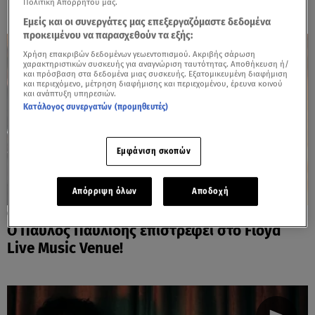
Πολιτική Απορρήτου μας.
Εμείς και οι συνεργάτες μας επεξεργαζόμαστε δεδομένα
προκειμένου να παρασχεθούν τα εξής:
Χρήση επακριβών δεδομένων γεωεντοπισμού. Ακριβής σάρωση
χαρακτηριστικών συσκευής για αναγνώριση ταυτότητας. Αποθήκευση ή/
και πρόσβαση στα δεδομένα μιας συσκευής. Εξατομικευμένη διαφήμιση
και περιεχόμενο, μέτρηση διαφήμισης και περιεχομένου, έρευνα κοινού
και ανάπτυξη υπηρεσιών.
Κατάλογος συνεργατών (προμηθευτές)
Εμφάνιση σκοπών
Απόρριψη όλων
Αποδοχή
04.12.24, 16:46
Ο Παύλος Παυλίδης επιστρέφει στο Floyd
Live Music Venue!