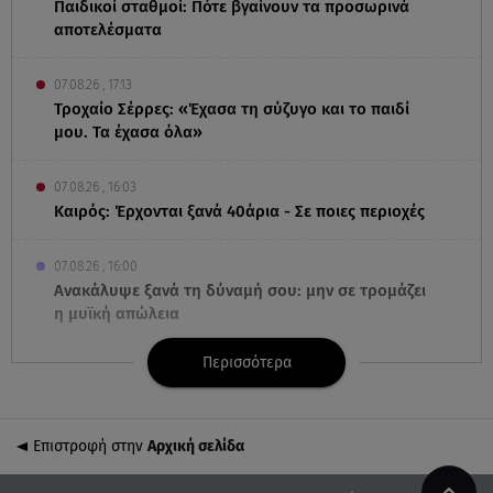
Παιδικοί σταθμοί: Πότε βγαίνουν τα προσωρινά
αποτελέσματα
07.08.26 , 17:13
Τροχαίο Σέρρες: «Έχασα τη σύζυγο και το παιδί
μου. Τα έχασα όλα»
07.08.26 , 16:03
Καιρός: Έρχονται ξανά 40άρια - Σε ποιες περιοχές
07.08.26 , 16:00
Ανακάλυψε ξανά τη δύναμή σου: μην σε τρομάζει
η μυϊκή απώλεια
Περισσότερα
07.08.26 , 15:24
Ιωάννα Τούνη - Δημήτρης Σπυριδωνίδης: Η
throwback φωτογραφία από την Ίμπιζα
Επιστροφή στην
Αρχική σελίδα
07.08.26 , 15:21