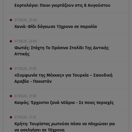
Εορτολόγιο: Ποιοι γιορτάζουν στις 8 Αυγούστου
07.08.26 , 22:40
Χανιά: Φίδι δάγκωσε 13χρονο σε παραλία
07.08.26 , 22:05
Φωτιές: Στάχτη Το Πράσινο Στολίδι Της Δυτικής
Αττικής
07.08.26 , 21:50
«Συμφωνία της Μέκκας» για Τουρκία – Σαουδική
Αραβία - Πακιστάν
07.08.26 , 21:50
Καιρός: Έρχονται ξανά 40άρια - Σε ποιες περιοχές
07.08.26 , 21:32
Κρήτη: Τουρίστας ρωτούσε πόσο να πληρώσει για
να ασελγήσει σε 10χρονη