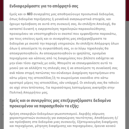
Ενδιαφερόμαστε για το απόρρητό σας
Εμείς και οι
603
συνεργάτες μας αποθηκεύουμε προσωπικά δεδομένα,
όπως δεδομένα περιήγησης ή μοναδικά αναγνωριστικά στοιχεία, και
έχουμε πρόσβαση σε αυτά στη συσκευή σας. Αν επιλέξετε Αποδοχή, θα
καταστεί δυνατή η ενεργοποίηση τεχνολογιών παρακολούθησης
προκειμένου να υποστηριχθούν οι σκοποί που εμφανίζονται παρακάτω,
για τους οποίους εμείς και οι συνεργάτες μας επεξεργαζόμαστε τα
δεδομένα με σκοπό την παροχή υπηρεσιών. Αν επιλέξετε Απόρριψη όλων
όλων ή αποσύρετε τη συγκατάθεσή σας, οι εν λόγω τεχνολογίες θα
απενεργοποιηθούν. Αν απενεργοποιηθούν οι ιχνηλάτες, ορισμένο
περιεχόμενο και κάποιες από τις διαφημίσεις που βλέπετε ενδέχεται να
μην είναι τόσο σχετικές με εσάς. Μπορείτε να επανεμφανίσετε αυτό το
μενού για να αλλάξετε τις επιλογές σας ή να αποσύρετε τη συναίνεσή σας
ανά πάσα στιγμή πατώντας τον σύνδεσμο Διαχείριση προτιμήσεων στο
κάτω μέρος της ιστοσελίδας [ή το αιωρούμενο εικονίδιο στο κάτω
αριστερό μέρος της ιστοσελίδας, εάν υπάρχει]. Οι επιλογές σας θα τεθούν
σε ισχύ στον Ιστότοπος. Για περισσότερες λεπτομέρειες ανατρέξτε στην
Πολιτική Απορρήτου μας.
Εμείς και οι συνεργάτες μας επεξεργαζόμαστε δεδομένα
23.10.21, 16:47
προκειμένου να παρασχεθούν τα εξής:
Σήμερα ο φαντασμαγορικός γάμος του
Φίλιππου με τη Nina Flohr
Χρήση επακριβών δεδομένων γεωεντοπισμού. Ακριβής σάρωση
χαρακτηριστικών συσκευής για αναγνώριση ταυτότητας. Αποθήκευση ή/
και πρόσβαση στα δεδομένα μιας συσκευής. Εξατομικευμένη διαφήμιση
και περιεχόμενο, μέτρηση διαφήμισης και περιεχομένου, έρευνα κοινού