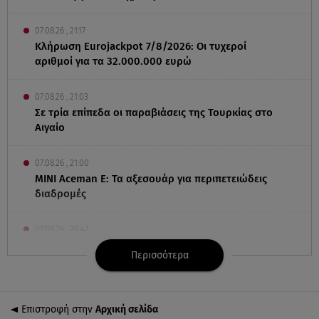
07.08.26 , 21:17
Κλήρωση Eurojackpot 7/8/2026: Οι τυχεροί
αριθμοί για τα 32.000.000 ευρώ
07.08.26 , 21:03
Σε τρία επίπεδα οι παραβιάσεις της Τουρκίας στο
Αιγαίο
07.08.26 , 21:00
MINI Aceman E: Τα αξεσουάρ για περιπετειώδεις
διαδρομές
07.08.26 , 20:47
Χανιά: Νεκρή βρέθηκε αγνοούμενη - Ξέφυγε από
Περισσότερα
αστυνομικούς που την εντόπισαν
07.08.26 , 20:18
Επιστροφή στην
Αρχική σελίδα
Μυστράς: Κρίσιμος για το κατηγορητήριο ο χρόνος