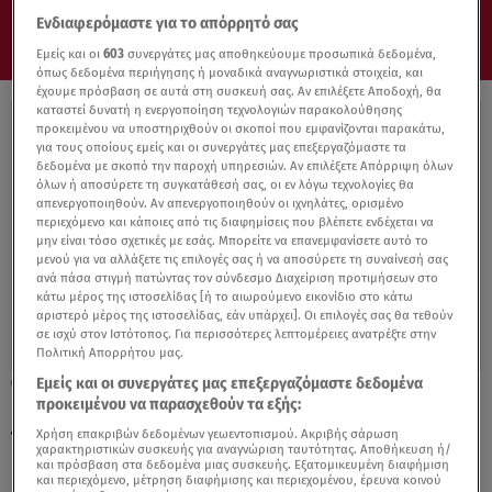
Ενδιαφερόμαστε για το απόρρητό σας
Εμείς και οι
603
συνεργάτες μας αποθηκεύουμε προσωπικά δεδομένα,
όπως δεδομένα περιήγησης ή μοναδικά αναγνωριστικά στοιχεία, και
έχουμε πρόσβαση σε αυτά στη συσκευή σας. Αν επιλέξετε Αποδοχή, θα
καταστεί δυνατή η ενεργοποίηση τεχνολογιών παρακολούθησης
προκειμένου να υποστηριχθούν οι σκοποί που εμφανίζονται παρακάτω,
για τους οποίους εμείς και οι συνεργάτες μας επεξεργαζόμαστε τα
δεδομένα με σκοπό την παροχή υπηρεσιών. Αν επιλέξετε Απόρριψη όλων
όλων ή αποσύρετε τη συγκατάθεσή σας, οι εν λόγω τεχνολογίες θα
απενεργοποιηθούν. Αν απενεργοποιηθούν οι ιχνηλάτες, ορισμένο
περιεχόμενο και κάποιες από τις διαφημίσεις που βλέπετε ενδέχεται να
μην είναι τόσο σχετικές με εσάς. Μπορείτε να επανεμφανίσετε αυτό το
μενού για να αλλάξετε τις επιλογές σας ή να αποσύρετε τη συναίνεσή σας
ανά πάσα στιγμή πατώντας τον σύνδεσμο Διαχείριση προτιμήσεων στο
κάτω μέρος της ιστοσελίδας [ή το αιωρούμενο εικονίδιο στο κάτω
αριστερό μέρος της ιστοσελίδας, εάν υπάρχει]. Οι επιλογές σας θα τεθούν
σε ισχύ στον Ιστότοπος. Για περισσότερες λεπτομέρειες ανατρέξτε στην
Πολιτική Απορρήτου μας.
Εμείς και οι συνεργάτες μας επεξεργαζόμαστε δεδομένα
09.05.22, 13:58
προκειμένου να παρασχεθούν τα εξής:
Παναθηναϊκός: Ποιοι ζητούν την τιμωρία
της Φιτζέραλντ
Χρήση επακριβών δεδομένων γεωεντοπισμού. Ακριβής σάρωση
χαρακτηριστικών συσκευής για αναγνώριση ταυτότητας. Αποθήκευση ή/
και πρόσβαση στα δεδομένα μιας συσκευής. Εξατομικευμένη διαφήμιση
και περιεχόμενο, μέτρηση διαφήμισης και περιεχομένου, έρευνα κοινού