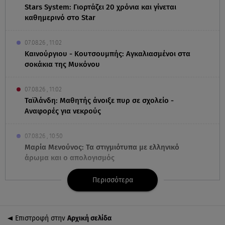
Stars System: Γιορτάζει 20 χρόνια και γίνεται
καθημερινό στο Star
07.08.26 , 11:02
Καινούργιου - Κουτσουμπής: Αγκαλιασμένοι στα
σοκάκια της Μυκόνου
07.08.26 , 11:02
Ταϊλάνδη: Μαθητής άνοιξε πυρ σε σχολείο -
Αναφορές για νεκρούς
07.08.26 , 10:50
Μαρία Μενούνος: Τα στιγμιότυπα με ελληνικό
άρωμα και ο απολογισμός
Περισσότερα
07.08.26 , 10:24
Σέρρες: Νεκροί μητέρα και γιος σε τροχαίο - Βίντεο
ντοκούμεντο
Επιστροφή στην
Αρχική σελίδα