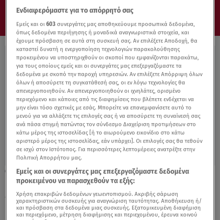
Ενδιαφερόμαστε για το απόρρητό σας
Εμείς και οι
603
συνεργάτες μας αποθηκεύουμε προσωπικά δεδομένα,
όπως δεδομένα περιήγησης ή μοναδικά αναγνωριστικά στοιχεία, και
έχουμε πρόσβαση σε αυτά στη συσκευή σας. Αν επιλέξετε Αποδοχή, θα
καταστεί δυνατή η ενεργοποίηση τεχνολογιών παρακολούθησης
προκειμένου να υποστηριχθούν οι σκοποί που εμφανίζονται παρακάτω,
για τους οποίους εμείς και οι συνεργάτες μας επεξεργαζόμαστε τα
δεδομένα με σκοπό την παροχή υπηρεσιών. Αν επιλέξετε Απόρριψη όλων
όλων ή αποσύρετε τη συγκατάθεσή σας, οι εν λόγω τεχνολογίες θα
απενεργοποιηθούν. Αν απενεργοποιηθούν οι ιχνηλάτες, ορισμένο
περιεχόμενο και κάποιες από τις διαφημίσεις που βλέπετε ενδέχεται να
μην είναι τόσο σχετικές με εσάς. Μπορείτε να επανεμφανίσετε αυτό το
μενού για να αλλάξετε τις επιλογές σας ή να αποσύρετε τη συναίνεσή σας
ανά πάσα στιγμή πατώντας τον σύνδεσμο Διαχείριση προτιμήσεων στο
κάτω μέρος της ιστοσελίδας [ή το αιωρούμενο εικονίδιο στο κάτω
αριστερό μέρος της ιστοσελίδας, εάν υπάρχει]. Οι επιλογές σας θα τεθούν
σε ισχύ στον Ιστότοπος. Για περισσότερες λεπτομέρειες ανατρέξτε στην
Πολιτική Απορρήτου μας.
Εμείς και οι συνεργάτες μας επεξεργαζόμαστε δεδομένα
20.04.22, 08:34
προκειμένου να παρασχεθούν τα εξής:
Νέα μείωση εργατικών και εργοδοτικών
εισφορών
Χρήση επακριβών δεδομένων γεωεντοπισμού. Ακριβής σάρωση
χαρακτηριστικών συσκευής για αναγνώριση ταυτότητας. Αποθήκευση ή/
και πρόσβαση στα δεδομένα μιας συσκευής. Εξατομικευμένη διαφήμιση
και περιεχόμενο, μέτρηση διαφήμισης και περιεχομένου, έρευνα κοινού