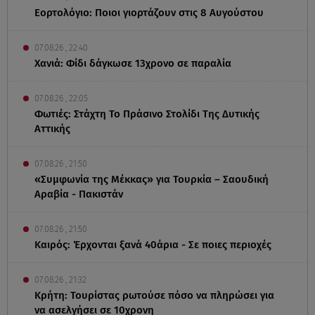
Εορτολόγιο: Ποιοι γιορτάζουν στις 8 Αυγούστου
07.08.26 , 22:40
Χανιά: Φίδι δάγκωσε 13χρονο σε παραλία
07.08.26 , 22:05
Φωτιές: Στάχτη Το Πράσινο Στολίδι Της Δυτικής
Αττικής
07.08.26 , 21:50
«Συμφωνία της Μέκκας» για Τουρκία – Σαουδική
Αραβία - Πακιστάν
07.08.26 , 21:50
Καιρός: Έρχονται ξανά 40άρια - Σε ποιες περιοχές
07.08.26 , 21:32
Κρήτη: Τουρίστας ρωτούσε πόσο να πληρώσει για
να ασελγήσει σε 10χρονη