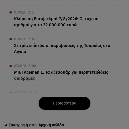
07.08.26 , 21:17
Κλήρωση Eurojackpot 7/8/2026: Οι τυχεροί
αριθμοί για τα 32.000.000 ευρώ
07.08.26 , 21:03
Σε τρία επίπεδα οι παραβιάσεις της Τουρκίας στο
Αιγαίο
07.08.26 , 21:00
MINI Aceman E: Τα αξεσουάρ για περιπετειώδεις
διαδρομές
07.08.26 , 20:47
Χανιά: Νεκρή βρέθηκε αγνοούμενη - Ξέφυγε από
Περισσότερα
αστυνομικούς που την εντόπισαν
07.08.26 , 20:18
Επιστροφή στην
Αρχική σελίδα
Μυστράς: Κρίσιμος για το κατηγορητήριο ο χρόνος