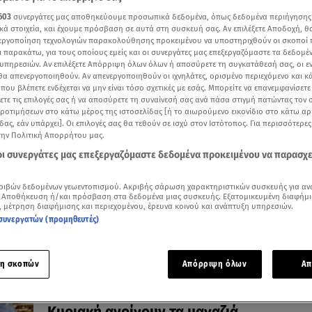
603
συνεργάτες μας αποθηκεύουμε προσωπικά δεδομένα, όπως δεδομένα περιήγησης
κά στοιχεία, και έχουμε πρόσβαση σε αυτά στη συσκευή σας. Αν επιλέξετε Αποδοχή, θ
νεργοποίηση τεχνολογιών παρακολούθησης προκειμένου να υποστηριχθούν οι σκοποί
ι παρακάτω, για τους οποίους εμείς και οι συνεργάτες μας επεξεργαζόμαστε τα δεδομέ
υπηρεσιών. Αν επιλέξετε Απόρριψη όλων όλων ή αποσύρετε τη συγκατάθεσή σας, οι ε
05.04.26, 17:58
 θα απενεργοποιηθούν. Αν απενεργοποιηθούν οι ιχνηλάτες, ορισμένο περιεχόμενο και κά
Εορταστικό ωράριο Πάσχα 2026: Πότε εί
 που βλέπετε ενδέχεται να μην είναι τόσο σχετικές με εσάς. Μπορείτε να επανεμφανίσετ
ανοιχτά τα καταστήματα
ξετε τις επιλογές σας ή να αποσύρετε τη συναίνεσή σας ανά πάσα στιγμή πατώντας τον
προτιμήσεων στο κάτω μέρος της ιστοσελίδας [ή το αιωρούμενο εικονίδιο στο κάτω α
Οι ώρες λειτουργίας ανά ημέρα της Μεγάλης Εβδομάδ
δας, εάν υπάρχει]. Οι επιλογές σας θα τεθούν σε ισχύ στον Ιστότοπος. Για περισσότερε
την Πολιτική Απορρήτου μας.
 οι συνεργάτες μας επεξεργαζόμαστε δεδομένα προκειμένου να παρασχ
ριβών δεδομένων γεωεντοπισμού. Ακριβής σάρωση χαρακτηριστικών συσκευής για αν
 Αποθήκευση ή/και πρόσβαση στα δεδομένα μιας συσκευής. Εξατομικευμένη διαφήμι
, μέτρηση διαφήμισης και περιεχομένου, έρευνα κοινού και ανάπτυξη υπηρεσιών.
συνεργατών (προμηθευτές)
η σκοπών
Απόρριψη όλων
Απ
01.04.26, 11:27
Εορταστικό ωράριο Πάσχα: Πότε ξεκινά -