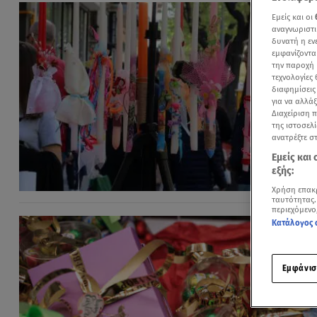
Εμείς και οι
αναγνωριστι
δυνατή η ε
εμφανίζοντα
την παροχή 
τεχνολογίες
διαφημίσεις
για να αλλά
Διαχείριση 
της ιστοσελί
ανατρέξτε σ
Εμείς και
εξής:
Χρήση επακ
ταυτότητας.
περιεχόμενο
Κατάλογος 
Εμφάνισ