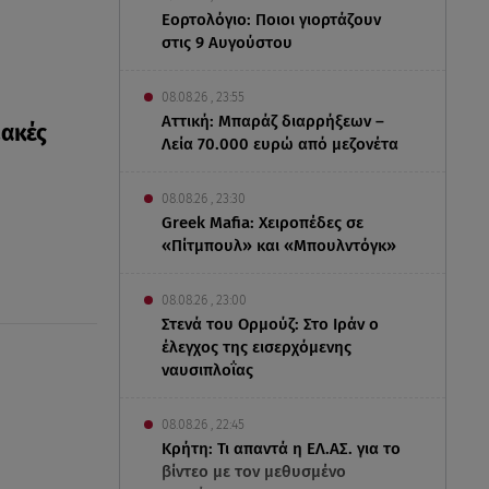
Εορτολόγιο: Ποιοι γιορτάζουν
στις 9 Αυγούστου
08.08.26 , 23:55
Αττική: Μπαράζ διαρρήξεων –
ιακές
Λεία 70.000 ευρώ από μεζονέτα
08.08.26 , 23:30
Greek Mafia: Χειροπέδες σε
«Πίτμπουλ» και «Μπουλντόγκ»
08.08.26 , 23:00
Στενά του Ορμούζ: Στο Ιράν ο
έλεγχος της εισερχόμενης
ναυσιπλοΐας
08.08.26 , 22:45
Κρήτη: Τι απαντά η ΕΛ.ΑΣ. για το
βίντεο με τον μεθυσμένο