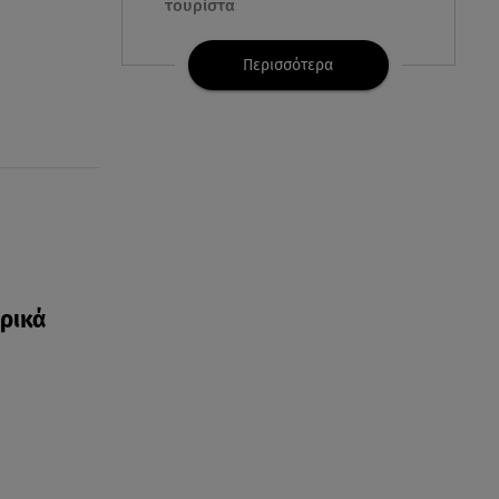
τουρίστα
08.08.26 , 22:33
Περισσότερα
Αλεξανδρούπολη: Ανασύρθηκε
χωρίς τις αισθήσεις του
ηλικιωμένος από πηγάδι
08.08.26 , 22:15
Θεσσαλονίκη: Τρύπησαν με
τρυπάνι και δηλητηρίασαν δύο
δέντρα
ορικά
08.08.26 , 21:50
Πάρος: Γονείς και ιδιοκτήτης
κατηγορούνται για
ανθρωποκτονία από αμέλεια
08.08.26 , 21:38
Βουλγαρία:Μη επανδρωμένο
αεροσκάφος συνετρίβη κοντά