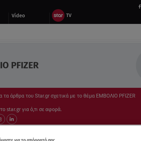
Video
Ο PFIZER
α τα άρθρα του Star.gr σχετικά με το θέμα ΕΜΒΟΛΙΟ PFIZER
ο star.gr για ό,τι σε αφορά.
μαστε για το απόρρητό σας