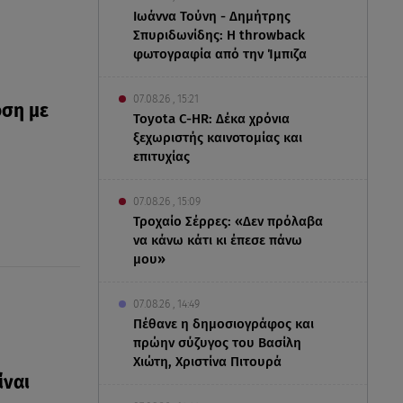
Ιωάννα Τούνη - Δημήτρης
Σπυριδωνίδης: Η throwback
φωτογραφία από την Ίμπιζα
07.08.26 , 15:21
όση με
Toyota C-HR: Δέκα χρόνια
ξεχωριστής καινοτομίας και
επιτυχίας
07.08.26 , 15:09
Τροχαίο Σέρρες: «Δεν πρόλαβα
να κάνω κάτι κι έπεσε πάνω
μου»
07.08.26 , 14:49
Πέθανε η δημοσιογράφος και
πρώην σύζυγος του Βασίλη
Χιώτη, Χριστίνα Πιτουρά
ίναι