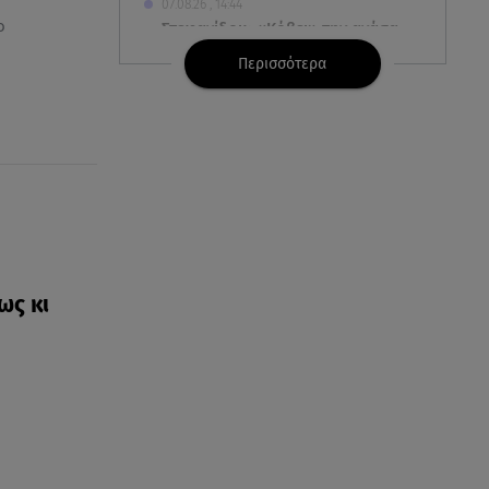
07.08.26 , 14:44
ο
Στεφανίδου: «Κόβει» την ανάσα
με το σώμα της - Οι πόζες με
Περισσότερα
μαγιό
07.08.26 , 14:05
Μυστράς: «Τον έβαλα στον
καταψύκτη γιατί ήθελα να τον
κρατήσω άφθαρτο»
07.08.26 , 14:00
K-beauty blush: Τα viral ρουζ
που υπόσχονται το πολυπόθητο
ως κι
κορεάτικο glow
07.08.26 , 13:42
Παραλίες: Πάνω από 1.500
έλεγχοι - Στη μάχη drones και
νέες τεχνολογίες