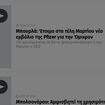
10.01.22, 14:11
Μπουρλά: 'Ετοιμο στα τέλη Μαρτίου νέο
εμβόλιο της Pfizer για την Όμικρον
«Το ερώτημα είναι αν θα το χρησιμοποιήσουμε ή όχι»
δηλώνει ο CEO
07.01.22, 15:32
Μπολσονάρου: Αμφισβητεί τη χρησιμότ