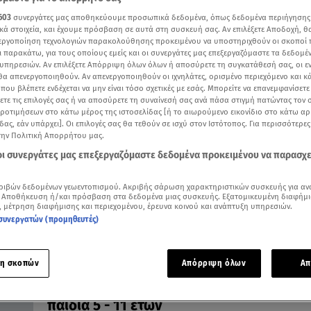
603
συνεργάτες μας αποθηκεύουμε προσωπικά δεδομένα, όπως δεδομένα περιήγησης
κά στοιχεία, και έχουμε πρόσβαση σε αυτά στη συσκευή σας. Αν επιλέξετε Αποδοχή, θ
νεργοποίηση τεχνολογιών παρακολούθησης προκειμένου να υποστηριχθούν οι σκοποί
ι παρακάτω, για τους οποίους εμείς και οι συνεργάτες μας επεξεργαζόμαστε τα δεδομέ
13.01.23, 18:08
υπηρεσιών. Αν επιλέξετε Απόρριψη όλων όλων ή αποσύρετε τη συγκατάθεσή σας, οι ε
Ντερ Λάιεν: Κλήθηκε σε ακρόαση από τη
 θα απενεργοποιηθούν. Αν απενεργοποιηθούν οι ιχνηλάτες, ορισμένο περιεχόμενο και κά
 που βλέπετε ενδέχεται να μην είναι τόσο σχετικές με εσάς. Μπορείτε να επανεμφανίσετ
επιτροπή Ευρωβουλής για τα εμβόλια!
ξετε τις επιλογές σας ή να αποσύρετε τη συναίνεσή σας ανά πάσα στιγμή πατώντας τον
Εξηγήσεις για την ανταλλαγή SMS με τον Μπουρλά ζη
προτιμήσεων στο κάτω μέρος της ιστοσελίδας [ή το αιωρούμενο εικονίδιο στο κάτω α
η ειδική επιτροπή
δας, εάν υπάρχει]. Οι επιλογές σας θα τεθούν σε ισχύ στον Ιστότοπος. Για περισσότερε
την Πολιτική Απορρήτου μας.
 οι συνεργάτες μας επεξεργαζόμαστε δεδομένα προκειμένου να παρασχ
ριβών δεδομένων γεωεντοπισμού. Ακριβής σάρωση χαρακτηριστικών συσκευής για αν
 Αποθήκευση ή/και πρόσβαση στα δεδομένα μιας συσκευής. Εξατομικευμένη διαφήμι
, μέτρηση διαφήμισης και περιεχομένου, έρευνα κοινού και ανάπτυξη υπηρεσιών.
συνεργατών (προμηθευτές)
η σκοπών
Απόρριψη όλων
Απ
14.04.22, 18:17
Eμβόλιο Pfizer: Ετοιμάζεται τρίτη δόση γ
παιδιά 5 - 11 ετών