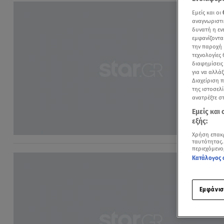
Εμείς και οι
αναγνωριστι
δυνατή η ε
εμφανίζοντα
την παροχή 
τεχνολογίες
διαφημίσεις
για να αλλά
Διαχείριση 
της ιστοσελί
ανατρέξτε σ
Εμείς και
εξής:
Χρήση επακ
ταυτότητας.
περιεχόμενο
Κατάλογος 
Εμφάνισ