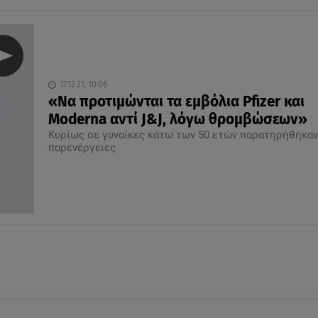
17.12.21, 10:06
«Να προτιμώνται τα εμβόλια Pfizer και
Moderna αντί J&J, λόγω θρομβώσεων»
Κυρίως σε γυναίκες κάτω των 50 ετών παρατηρήθηκαν
παρενέργειες