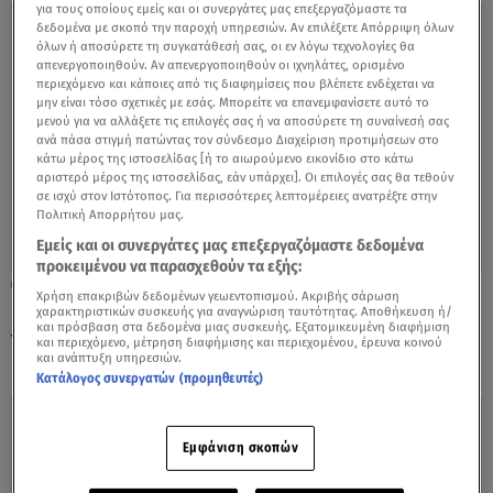
για τους οποίους εμείς και οι συνεργάτες μας επεξεργαζόμαστε τα
δεδομένα με σκοπό την παροχή υπηρεσιών. Αν επιλέξετε Απόρριψη όλων
όλων ή αποσύρετε τη συγκατάθεσή σας, οι εν λόγω τεχνολογίες θα
απενεργοποιηθούν. Αν απενεργοποιηθούν οι ιχνηλάτες, ορισμένο
περιεχόμενο και κάποιες από τις διαφημίσεις που βλέπετε ενδέχεται να
μην είναι τόσο σχετικές με εσάς. Μπορείτε να επανεμφανίσετε αυτό το
μενού για να αλλάξετε τις επιλογές σας ή να αποσύρετε τη συναίνεσή σας
ανά πάσα στιγμή πατώντας τον σύνδεσμο Διαχείριση προτιμήσεων στο
κάτω μέρος της ιστοσελίδας [ή το αιωρούμενο εικονίδιο στο κάτω
αριστερό μέρος της ιστοσελίδας, εάν υπάρχει]. Οι επιλογές σας θα τεθούν
σε ισχύ στον Ιστότοπος. Για περισσότερες λεπτομέρειες ανατρέξτε στην
Πολιτική Απορρήτου μας.
Εμείς και οι συνεργάτες μας επεξεργαζόμαστε δεδομένα
προκειμένου να παρασχεθούν τα εξής:
04.07.23, 12:48
Χρήση επακριβών δεδομένων γεωεντοπισμού. Ακριβής σάρωση
Βασιλική Ανδρίτσου: «Είμαι απλώς
χαρακτηριστικών συσκευής για αναγνώριση ταυτότητας. Αποθήκευση ή/
και πρόσβαση στα δεδομένα μιας συσκευής. Εξατομικευμένη διαφήμιση
νοικοκυρά. Το σίριαλ πήγε χάλια»
και περιεχόμενο, μέτρηση διαφήμισης και περιεχομένου, έρευνα κοινού
και ανάπτυξη υπηρεσιών.
Κατάλογος συνεργατών (προμηθευτές)
Εμφάνιση σκοπών