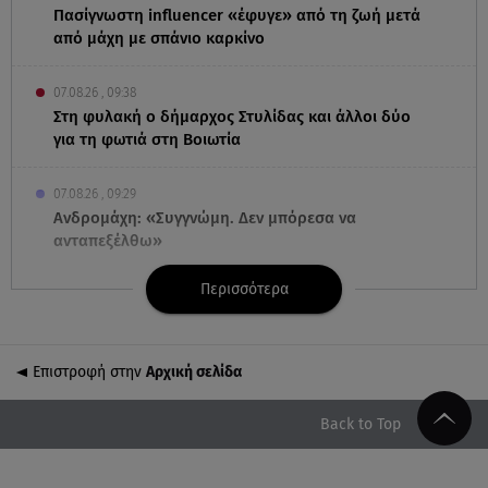
Πασίγνωστη influencer «έφυγε» από τη ζωή μετά
από μάχη με σπάνιο καρκίνο
07.08.26 , 09:38
Στη φυλακή ο δήμαρχος Στυλίδας και άλλοι δύο
για τη φωτιά στη Βοιωτία
07.08.26 , 09:29
Ανδρομάχη: «Συγγνώμη. Δεν μπόρεσα να
ανταπεξέλθω»
Περισσότερα
07.08.26 , 09:23
Γουδή: Γυναίκα έπεσε από τον 5ο όροφο
πολυκατοικίας
Επιστροφή στην
Αρχική σελίδα
07.08.26 , 09:06
Κιάρα Φεράνι: Φωτογραφίες από τις διακοπές της
Back to Top
στην Ίμπιζα