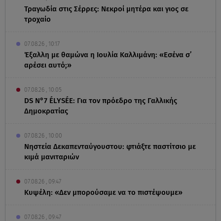
Τραγωδία στις Σέρρες: Νεκροί μητέρα και γιος σε
τροχαίο
07.08.26 , 10:17
Έξαλλη με θαμώνα η Ιουλία Καλλιμάνη: «Εσένα σ’
αρέσει αυτό;»
07.08.26 , 10:05
DS N°7 ÉLYSÉE: Για τον πρόεδρο της Γαλλικής
Δημοκρατίας
07.08.26 , 10:00
Νηστεία Δεκαπενταύγουστου: φτιάξτε παστίτσιο με
κιμά μανιταριών
07.08.26 , 09:47
Κυψέλη: «Δεν μπορούσαμε να το πιστέψουμε»
07.08.26 , 09:47