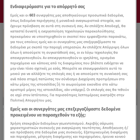
Ενδιαφερόμαστε για το απόρρητό σας
Εμείς και οι
603
συνεργάτες μας αποθηκεύουμε προσωπικά δεδομένα,
όπως δεδομένα περιήγησης ή μοναδικά αναγνωριστικά στοιχεία, και
έχουμε πρόσβαση σε αυτά στη συσκευή σας. Αν επιλέξετε Αποδοχή, θα
καταστεί δυνατή η ενεργοποίηση τεχνολογιών παρακολούθησης
προκειμένου να υποστηριχθούν οι σκοποί που εμφανίζονται παρακάτω,
για τους οποίους εμείς και οι συνεργάτες μας επεξεργαζόμαστε τα
δεδομένα με σκοπό την παροχή υπηρεσιών. Αν επιλέξετε Απόρριψη όλων
όλων ή αποσύρετε τη συγκατάθεσή σας, οι εν λόγω τεχνολογίες θα
απενεργοποιηθούν. Αν απενεργοποιηθούν οι ιχνηλάτες, ορισμένο
περιεχόμενο και κάποιες από τις διαφημίσεις που βλέπετε ενδέχεται να
μην είναι τόσο σχετικές με εσάς. Μπορείτε να επανεμφανίσετε αυτό το
μενού για να αλλάξετε τις επιλογές σας ή να αποσύρετε τη συναίνεσή σας
ανά πάσα στιγμή πατώντας τον σύνδεσμο Διαχείριση προτιμήσεων στο
κάτω μέρος της ιστοσελίδας [ή το αιωρούμενο εικονίδιο στο κάτω
αριστερό μέρος της ιστοσελίδας, εάν υπάρχει]. Οι επιλογές σας θα τεθούν
σε ισχύ στον Ιστότοπος. Για περισσότερες λεπτομέρειες ανατρέξτε στην
Πολιτική Απορρήτου μας.
Εμείς και οι συνεργάτες μας επεξεργαζόμαστε δεδομένα
04.06.26, 22:19
προκειμένου να παρασχεθούν τα εξής:
«Σ’ αγαπώ»: Η δημόσια εξομολόγηση της
Ελένης Χατζίδου στον Ετεοκλή Παύλου
Χρήση επακριβών δεδομένων γεωεντοπισμού. Ακριβής σάρωση
χαρακτηριστικών συσκευής για αναγνώριση ταυτότητας. Αποθήκευση ή/
και πρόσβαση στα δεδομένα μιας συσκευής. Εξατομικευμένη διαφήμιση
και περιεχόμενο, μέτρηση διαφήμισης και περιεχομένου, έρευνα κοινού