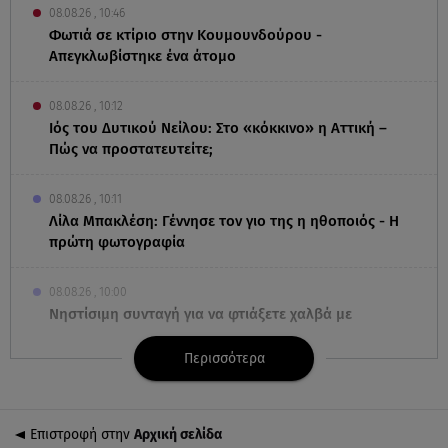
08.08.26 , 10:46
Φωτιά σε κτίριο στην Κουμουνδούρου -
Απεγκλωβίστηκε ένα άτομο
08.08.26 , 10:12
Ιός του Δυτικού Νείλου: Στο «κόκκινο» η Αττική –
Πώς να προστατευτείτε;
08.08.26 , 10:11
Λίλα Μπακλέση: Γέννησε τον γιο της η ηθοποιός - Η
πρώτη φωτογραφία
08.08.26 , 10:00
Νηστίσιμη συνταγή για να φτιάξετε χαλβά με
σοκολάτα και πορτοκάλι
Περισσότερα
08.08.26 , 09:26
Φωτιά Αττικοβοιωτία: Απελευθερώθηκε ενέργεια
ίση με 6 βόμβες Χιροσίμα
Επιστροφή στην
Αρχική σελίδα