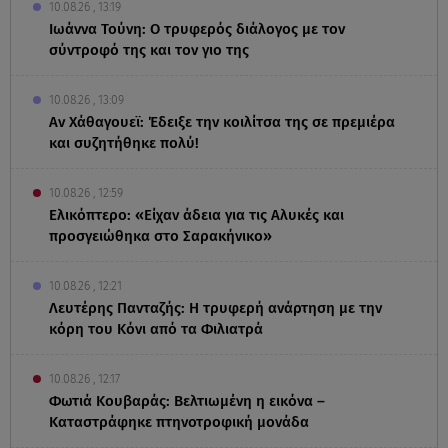
10.08.26 , 13:19
Ιωάννα Τούνη: O τρυφερός διάλογος με τον
σύντροφό της και τον γιο της
10.08.26 , 13:09
Αν Χάθαγουεϊ: Έδειξε την κοιλίτσα της σε πρεμιέρα
και συζητήθηκε πολύ!
10.08.26 , 12:59
Eλικόπτερο: «Είχαν άδεια για τις Αλυκές και
προσγειώθηκα στο Σαρακήνικο»
10.08.26 , 12:21
Λευτέρης Πανταζής: Η τρυφερή ανάρτηση με την
κόρη του Κόνι από τα Φιλιατρά
10.08.26 , 12:17
Φωτιά Κουβαράς: Βελτιωμένη η εικόνα –
Καταστράφηκε πτηνοτροφική μονάδα