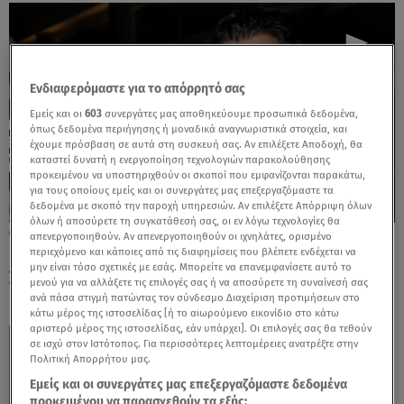
Ενδιαφερόμαστε για το απόρρητό σας
Εμείς και οι
603
συνεργάτες μας αποθηκεύουμε προσωπικά δεδομένα,
όπως δεδομένα περιήγησης ή μοναδικά αναγνωριστικά στοιχεία, και
έχουμε πρόσβαση σε αυτά στη συσκευή σας. Αν επιλέξετε Αποδοχή, θα
καταστεί δυνατή η ενεργοποίηση τεχνολογιών παρακολούθησης
προκειμένου να υποστηριχθούν οι σκοποί που εμφανίζονται παρακάτω,
για τους οποίους εμείς και οι συνεργάτες μας επεξεργαζόμαστε τα
δεδομένα με σκοπό την παροχή υπηρεσιών. Αν επιλέξετε Απόρριψη όλων
όλων ή αποσύρετε τη συγκατάθεσή σας, οι εν λόγω τεχνολογίες θα
08.08.24, 11:31
απενεργοποιηθούν. Αν απενεργοποιηθούν οι ιχνηλάτες, ορισμένο
Βίκυ Παπαδοπούλου- Θάνος Τοκάκης:
περιεχόμενο και κάποιες από τις διαφημίσεις που βλέπετε ενδέχεται να
μην είναι τόσο σχετικές με εσάς. Μπορείτε να επανεμφανίσετε αυτό το
Σπάνια δημόσια εμφάνιση του ζευγαριού
μενού για να αλλάξετε τις επιλογές σας ή να αποσύρετε τη συναίνεσή σας
ανά πάσα στιγμή πατώντας τον σύνδεσμο Διαχείριση προτιμήσεων στο
κάτω μέρος της ιστοσελίδας [ή το αιωρούμενο εικονίδιο στο κάτω
αριστερό μέρος της ιστοσελίδας, εάν υπάρχει]. Οι επιλογές σας θα τεθούν
σε ισχύ στον Ιστότοπος. Για περισσότερες λεπτομέρειες ανατρέξτε στην
Πολιτική Απορρήτου μας.
Εμείς και οι συνεργάτες μας επεξεργαζόμαστε δεδομένα
προκειμένου να παρασχεθούν τα εξής: