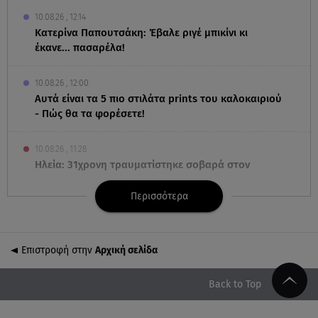
10.08.26 , 12:14
Κατερίνα Παπουτσάκη: Έβαλε ριγέ μπικίνι κι
έκανε... πασαρέλα!
10.08.26 , 12:00
Αυτά είναι τα 5 πιο στιλάτα prints του καλοκαιριού
- Πώς θα τα φορέσετε!
10.08.26 , 11:28
Ηλεία: 31χρονη τραυματίστηκε σοβαρά στον
αυχένα μετά από βουτιά στη θάλασσα
Περισσότερα
10.08.26 , 11:28
Πάτρα: Παιδί 2,5 ετών έπεσε από μπαλκόνι
Επιστροφή στην
Αρχική σελίδα
10.08.26 , 11:24
Κώστας Τσουρός: Η ανάρτηση από την παραλία
Back to Top
λίγο πριν επιστρέψει τηλεοπτικά