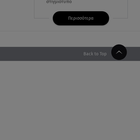
στιγμιότυπο
07.08.26 , 11:13
Περισσότερα
Stars System: Γιορτάζει 20
χρόνια και γίνεται καθημερινό
στο Star
07.08.26 , 11:02
Back to Top
Καινούργιου - Κουτσουμπής:
Αγκαλιασμένοι στα σοκάκια της
Μυκόνου
07.08.26 , 11:02
Ταϊλάνδη: Μαθητής άνοιξε πυρ
σε σχολείο - Τουλάχιστον 8
νεκροί
07.08.26 , 10:50
Μαρία Μενούνος: Τα
στιγμιότυπα με ελληνικό άρωμα