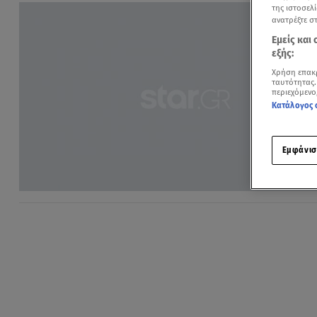
της ιστοσελί
ανατρέξτε σ
Εμείς και
εξής:
Χρήση επακ
ταυτότητας.
περιεχόμενο
Κατάλογος 
Εμφάνισ