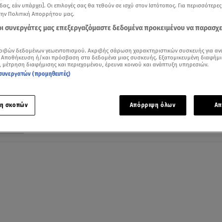
δας, εάν υπάρχει]. Οι επιλογές σας θα τεθούν σε ισχύ στον Ιστότοπος. Για περισσότερε
την Πολιτική Απορρήτου μας.
 οι συνεργάτες μας επεξεργαζόμαστε δεδομένα προκειμένου να παρασχ
18.06.21, 19:00
ριβών δεδομένων γεωεντοπισμού. Ακριβής σάρωση χαρακτηριστικών συσκευής για αν
Γλυκά Νερά: Σάλος και πολιτικό ζήτημα 
 Αποθήκευση ή/και πρόσβαση στα δεδομένα μιας συσκευής. Εξατομικευμένη διαφήμι
, μέτρηση διαφήμισης και περιεχομένου, έρευνα κοινού και ανάπτυξη υπηρεσιών.
δήλωση Μπαλάσκα για τον σύζυγο
συνεργατών (προμηθευτές)
Αντίδραση ΣΥΡΙΖΑ – ΚΙΝΑΛ για το ότι «δε θα πήγαινε
ούτε 4 χρόνια φυλακή»
η σκοπών
Απόρριψη όλων
Απ