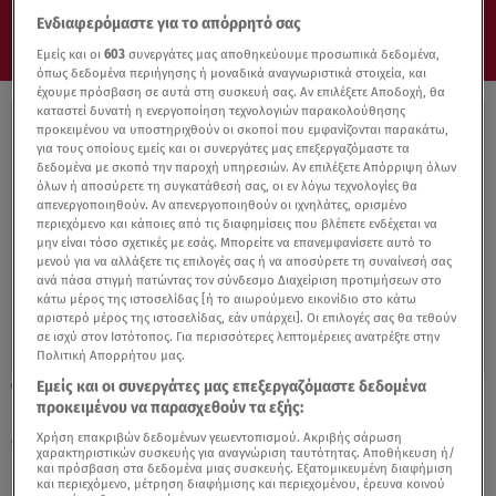
Ενδιαφερόμαστε για το απόρρητό σας
Εμείς και οι
603
συνεργάτες μας αποθηκεύουμε προσωπικά δεδομένα,
όπως δεδομένα περιήγησης ή μοναδικά αναγνωριστικά στοιχεία, και
έχουμε πρόσβαση σε αυτά στη συσκευή σας. Αν επιλέξετε Αποδοχή, θα
καταστεί δυνατή η ενεργοποίηση τεχνολογιών παρακολούθησης
προκειμένου να υποστηριχθούν οι σκοποί που εμφανίζονται παρακάτω,
για τους οποίους εμείς και οι συνεργάτες μας επεξεργαζόμαστε τα
δεδομένα με σκοπό την παροχή υπηρεσιών. Αν επιλέξετε Απόρριψη όλων
όλων ή αποσύρετε τη συγκατάθεσή σας, οι εν λόγω τεχνολογίες θα
απενεργοποιηθούν. Αν απενεργοποιηθούν οι ιχνηλάτες, ορισμένο
περιεχόμενο και κάποιες από τις διαφημίσεις που βλέπετε ενδέχεται να
μην είναι τόσο σχετικές με εσάς. Μπορείτε να επανεμφανίσετε αυτό το
μενού για να αλλάξετε τις επιλογές σας ή να αποσύρετε τη συναίνεσή σας
ανά πάσα στιγμή πατώντας τον σύνδεσμο Διαχείριση προτιμήσεων στο
κάτω μέρος της ιστοσελίδας [ή το αιωρούμενο εικονίδιο στο κάτω
αριστερό μέρος της ιστοσελίδας, εάν υπάρχει]. Οι επιλογές σας θα τεθούν
σε ισχύ στον Ιστότοπος. Για περισσότερες λεπτομέρειες ανατρέξτε στην
Πολιτική Απορρήτου μας.
Εμείς και οι συνεργάτες μας επεξεργαζόμαστε δεδομένα
06.04.21, 14:44
προκειμένου να παρασχεθούν τα εξής:
Επίθεση με βιτριόλι: «Η 36χρονη είχε
συνεργό. Ήθελε να τη σκοτώσει»
Χρήση επακριβών δεδομένων γεωεντοπισμού. Ακριβής σάρωση
χαρακτηριστικών συσκευής για αναγνώριση ταυτότητας. Αποθήκευση ή/
και πρόσβαση στα δεδομένα μιας συσκευής. Εξατομικευμένη διαφήμιση
και περιεχόμενο, μέτρηση διαφήμισης και περιεχομένου, έρευνα κοινού