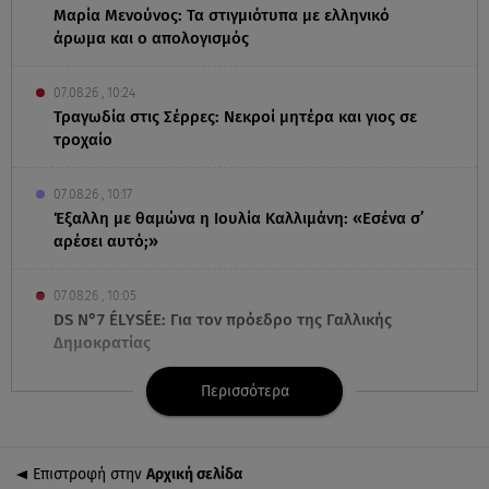
Μαρία Μενούνος: Τα στιγμιότυπα με ελληνικό
άρωμα και ο απολογισμός
07.08.26 , 10:24
Τραγωδία στις Σέρρες: Νεκροί μητέρα και γιος σε
τροχαίο
07.08.26 , 10:17
Έξαλλη με θαμώνα η Ιουλία Καλλιμάνη: «Εσένα σ’
αρέσει αυτό;»
07.08.26 , 10:05
DS N°7 ÉLYSÉE: Για τον πρόεδρο της Γαλλικής
Δημοκρατίας
Περισσότερα
07.08.26 , 10:00
Νηστεία Δεκαπενταύγουστου: φτιάξτε παστίτσιο με
κιμά μανιταριών
Επιστροφή στην
Αρχική σελίδα