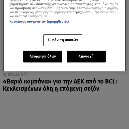
Χρήση επακριβών δεδομένων γεωεντοπισμού. Ακριβής σάρωση
χαρακτηριστικών συσκευής για αναγνώριση ταυτότητας. Αποθήκευση ή/
και πρόσβαση στα δεδομένα μιας συσκευής. Εξατομικευμένη διαφήμιση
και περιεχόμενο, μέτρηση διαφήμισης και περιεχομένου, έρευνα κοινού
και ανάπτυξη υπηρεσιών.
Κατάλογος συνεργατών (προμηθευτές)
Εμφάνιση σκοπών
Απόρριψη όλων
Αποδοχή
18.04.23, 15:11
«Βαριά καμπάνα» για την ΑΕΚ από το BCL:
Κεκλεισμένων όλη η επόμενη σεζόν