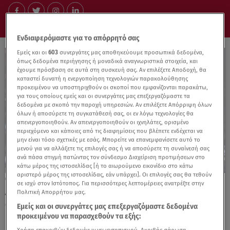
Ενδιαφερόμαστε για το απόρρητό σας
Εμείς και οι
603
συνεργάτες μας αποθηκεύουμε προσωπικά δεδομένα,
όπως δεδομένα περιήγησης ή μοναδικά αναγνωριστικά στοιχεία, και
έχουμε πρόσβαση σε αυτά στη συσκευή σας. Αν επιλέξετε Αποδοχή, θα
καταστεί δυνατή η ενεργοποίηση τεχνολογιών παρακολούθησης
προκειμένου να υποστηριχθούν οι σκοποί που εμφανίζονται παρακάτω,
για τους οποίους εμείς και οι συνεργάτες μας επεξεργαζόμαστε τα
δεδομένα με σκοπό την παροχή υπηρεσιών. Αν επιλέξετε Απόρριψη όλων
όλων ή αποσύρετε τη συγκατάθεσή σας, οι εν λόγω τεχνολογίες θα
απενεργοποιηθούν. Αν απενεργοποιηθούν οι ιχνηλάτες, ορισμένο
περιεχόμενο και κάποιες από τις διαφημίσεις που βλέπετε ενδέχεται να
μην είναι τόσο σχετικές με εσάς. Μπορείτε να επανεμφανίσετε αυτό το
μενού για να αλλάξετε τις επιλογές σας ή να αποσύρετε τη συναίνεσή σας
ανά πάσα στιγμή πατώντας τον σύνδεσμο Διαχείριση προτιμήσεων στο
κάτω μέρος της ιστοσελίδας [ή το αιωρούμενο εικονίδιο στο κάτω
αριστερό μέρος της ιστοσελίδας, εάν υπάρχει]. Οι επιλογές σας θα τεθούν
09.05.25, 23:47
σε ισχύ στον Ιστότοπος. Για περισσότερες λεπτομέρειες ανατρέξτε στην
ΑΕΚ: Πάλεψε σαν θηρίο, αλλά ηττήθηκε
Πολιτική Απορρήτου μας.
στις λεπτομέρειες απο τη Μάλαγα
Εμείς και οι συνεργάτες μας επεξεργαζόμαστε δεδομένα
προκειμένου να παρασχεθούν τα εξής: