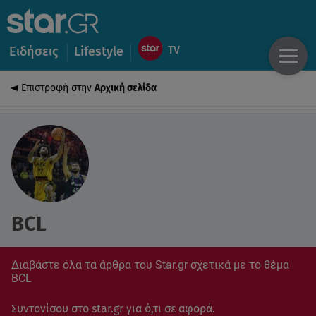
Ειδήσεις
Lifestyle
Επιστροφή στην
Αρχική σελίδα
BCL
Διαβάστε όλα τα άρθρα του Star.gr σχετικά με το θέμα
BCL
Συντονίσου στο star.gr για ό,τι σε αφορά.