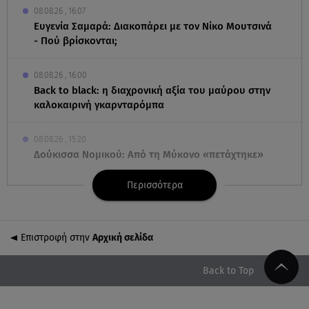
08.08.26 , 16:07
Ευγενία Σαμαρά: Διακοπάρει με τον Νίκο Μουτσινά
- Πού βρίσκονται;
08.08.26 , 16:00
Back to black: η διαχρονική αξία του μαύρου στην
καλοκαιρινή γκαρνταρόμπα
08.08.26 , 15:20
Δούκισσα Νομικού: Από τη Μύκονο «πετάχτηκε»
στη Γαλλική Πολυνησία!
Περισσότερα
08.08.26 , 15:01
Λυκαβηττός: Σε 57χρονη γυναίκα ανήκει η σορός
που βρέθηκε σε σπηλιά
Επιστροφή στην
Αρχική σελίδα
08.08.26 , 14:50
Back to Top
Κατερίνα Καινούργιου: Η Πάρος και το cool
φορμάκι της κορούλας της!