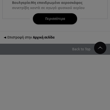
Βουλγαρία:Μη επανδρωμένο αεροσκάφος
συνετρίβη κοντά σε αγωγό φυσικού αερίου
Περισσότερα
08.08.26 , 21:32
Φωτιά στην Αττικοβοιωτία: Ενέργεια ίση με έξι
ατομικές βόμβες
Επιστροφή στην
Αρχική σελίδα
08.08.26 , 21:20
«Ισλαμικό ΝΑΤΟ»: Πώς επηρεάζεται η Ελλάδα από
Back to Top
τη νέα συμμαχία
08.08.26 , 19:19
Τραγωδία στην Πάρο: Νεκρό 4χρονο παιδί σε
πισίνα
08.08.26 , 18:51
BYD: Στην 91η θέση της λίστας Fortune Global 500
για το 2026