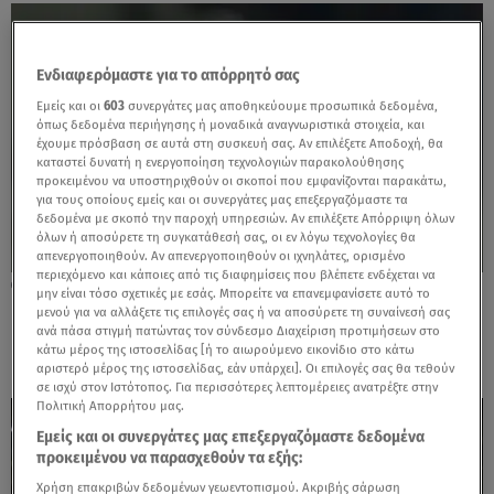
Ενδιαφερόμαστε για το απόρρητό σας
Εμείς και οι
603
συνεργάτες μας αποθηκεύουμε προσωπικά δεδομένα,
όπως δεδομένα περιήγησης ή μοναδικά αναγνωριστικά στοιχεία, και
έχουμε πρόσβαση σε αυτά στη συσκευή σας. Αν επιλέξετε Αποδοχή, θα
καταστεί δυνατή η ενεργοποίηση τεχνολογιών παρακολούθησης
προκειμένου να υποστηριχθούν οι σκοποί που εμφανίζονται παρακάτω,
για τους οποίους εμείς και οι συνεργάτες μας επεξεργαζόμαστε τα
δεδομένα με σκοπό την παροχή υπηρεσιών. Αν επιλέξετε Απόρριψη όλων
όλων ή αποσύρετε τη συγκατάθεσή σας, οι εν λόγω τεχνολογίες θα
απενεργοποιηθούν. Αν απενεργοποιηθούν οι ιχνηλάτες, ορισμένο
περιεχόμενο και κάποιες από τις διαφημίσεις που βλέπετε ενδέχεται να
26.03.25, 17:33
μην είναι τόσο σχετικές με εσάς. Μπορείτε να επανεμφανίσετε αυτό το
H απόφαση του Μεντιλίμπαρ για τον
μενού για να αλλάξετε τις επιλογές σας ή να αποσύρετε τη συναίνεσή σας
ανά πάσα στιγμή πατώντας τον σύνδεσμο Διαχείριση προτιμήσεων στο
Παπακανέλλο
κάτω μέρος της ιστοσελίδας [ή το αιωρούμενο εικονίδιο στο κάτω
αριστερό μέρος της ιστοσελίδας, εάν υπάρχει]. Οι επιλογές σας θα τεθούν
σε ισχύ στον Ιστότοπος. Για περισσότερες λεπτομέρειες ανατρέξτε στην
Πολιτική Απορρήτου μας.
Εμείς και οι συνεργάτες μας επεξεργαζόμαστε δεδομένα
προκειμένου να παρασχεθούν τα εξής:
Χρήση επακριβών δεδομένων γεωεντοπισμού. Ακριβής σάρωση