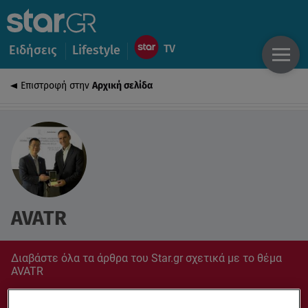
Ειδήσεις
Lifestyle
Επιστροφή στην
Αρχική σελίδα
AVATR
Διαβάστε όλα τα άρθρα του Star.gr σχετικά με το θέμα
AVATR
Συντονίσου στο star.gr για ό,τι σε αφορά.