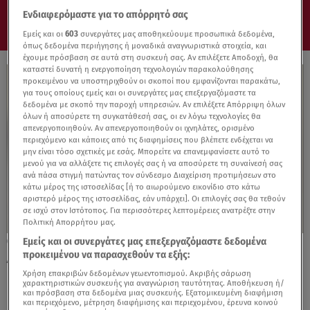
Ενδιαφερόμαστε για το απόρρητό σας
Εμείς και οι
603
συνεργάτες μας αποθηκεύουμε προσωπικά δεδομένα,
όπως δεδομένα περιήγησης ή μοναδικά αναγνωριστικά στοιχεία, και
έχουμε πρόσβαση σε αυτά στη συσκευή σας. Αν επιλέξετε Αποδοχή, θα
καταστεί δυνατή η ενεργοποίηση τεχνολογιών παρακολούθησης
προκειμένου να υποστηριχθούν οι σκοποί που εμφανίζονται παρακάτω,
για τους οποίους εμείς και οι συνεργάτες μας επεξεργαζόμαστε τα
δεδομένα με σκοπό την παροχή υπηρεσιών. Αν επιλέξετε Απόρριψη όλων
όλων ή αποσύρετε τη συγκατάθεσή σας, οι εν λόγω τεχνολογίες θα
απενεργοποιηθούν. Αν απενεργοποιηθούν οι ιχνηλάτες, ορισμένο
περιεχόμενο και κάποιες από τις διαφημίσεις που βλέπετε ενδέχεται να
μην είναι τόσο σχετικές με εσάς. Μπορείτε να επανεμφανίσετε αυτό το
μενού για να αλλάξετε τις επιλογές σας ή να αποσύρετε τη συναίνεσή σας
ανά πάσα στιγμή πατώντας τον σύνδεσμο Διαχείριση προτιμήσεων στο
κάτω μέρος της ιστοσελίδας [ή το αιωρούμενο εικονίδιο στο κάτω
αριστερό μέρος της ιστοσελίδας, εάν υπάρχει]. Οι επιλογές σας θα τεθούν
σε ισχύ στον Ιστότοπος. Για περισσότερες λεπτομέρειες ανατρέξτε στην
Πολιτική Απορρήτου μας.
Εμείς και οι συνεργάτες μας επεξεργαζόμαστε δεδομένα
30.06.26, 17:28
προκειμένου να παρασχεθούν τα εξής:
AUTOHELLAS: Εισαγωγέας της AVATR στην
Ελλάδα
Χρήση επακριβών δεδομένων γεωεντοπισμού. Ακριβής σάρωση
χαρακτηριστικών συσκευής για αναγνώριση ταυτότητας. Αποθήκευση ή/
και πρόσβαση στα δεδομένα μιας συσκευής. Εξατομικευμένη διαφήμιση
και περιεχόμενο, μέτρηση διαφήμισης και περιεχομένου, έρευνα κοινού