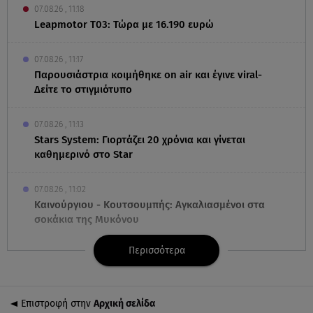
07.08.26 , 11:18
Leapmotor T03: Τώρα με 16.190 ευρώ
07.08.26 , 11:17
Παρουσιάστρια κοιμήθηκε on air και έγινε viral-
Δείτε το στιγμιότυπο
07.08.26 , 11:13
Stars System: Γιορτάζει 20 χρόνια και γίνεται
καθημερινό στο Star
07.08.26 , 11:02
Καινούργιου - Κουτσουμπής: Αγκαλιασμένοι στα
σοκάκια της Μυκόνου
Περισσότερα
07.08.26 , 11:02
Ταϊλάνδη: Μαθητής άνοιξε πυρ σε σχολείο -
Τουλάχιστον 8 νεκροί
Επιστροφή στην
Αρχική σελίδα