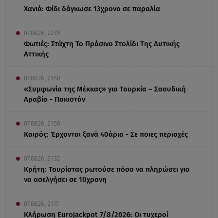
Χανιά: Φίδι δάγκωσε 13χρονο σε παραλία
07.08.26 , 22:05
Φωτιές: Στάχτη Το Πράσινο Στολίδι Της Δυτικής
Αττικής
07.08.26 , 21:50
«Συμφωνία της Μέκκας» για Τουρκία – Σαουδική
Αραβία - Πακιστάν
07.08.26 , 21:50
Καιρός: Έρχονται ξανά 40άρια - Σε ποιες περιοχές
07.08.26 , 21:32
Κρήτη: Τουρίστας ρωτούσε πόσο να πληρώσει για
να ασελγήσει σε 10χρονη
07.08.26 , 21:17
Κλήρωση Eurojackpot 7/8/2026: Οι τυχεροί