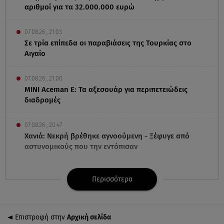
αριθμοί για τα 32.000.000 ευρώ
07.08.26 , 21:03
Σε τρία επίπεδα οι παραβιάσεις της Τουρκίας στο
Αιγαίο
07.08.26 , 21:00
MINI Aceman E: Τα αξεσουάρ για περιπετειώδεις
διαδρομές
07.08.26 , 20:47
Χανιά: Νεκρή βρέθηκε αγνοούμενη - Ξέφυγε από
αστυνομικούς που την εντόπισαν
07.08.26 , 20:18
Περισσότερα
Μυστράς: Κρίσιμος για το κατηγορητήριο ο χρόνος
θανάτου του 90χρονου
Επιστροφή στην
Αρχική σελίδα
07.08.26 , 20:13