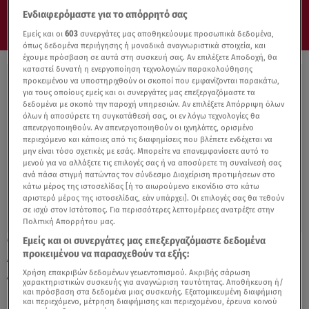
Ενδιαφερόμαστε για το απόρρητό σας
Εμείς και οι
603
συνεργάτες μας αποθηκεύουμε προσωπικά δεδομένα,
όπως δεδομένα περιήγησης ή μοναδικά αναγνωριστικά στοιχεία, και
έχουμε πρόσβαση σε αυτά στη συσκευή σας. Αν επιλέξετε Αποδοχή, θα
καταστεί δυνατή η ενεργοποίηση τεχνολογιών παρακολούθησης
προκειμένου να υποστηριχθούν οι σκοποί που εμφανίζονται παρακάτω,
για τους οποίους εμείς και οι συνεργάτες μας επεξεργαζόμαστε τα
δεδομένα με σκοπό την παροχή υπηρεσιών. Αν επιλέξετε Απόρριψη όλων
όλων ή αποσύρετε τη συγκατάθεσή σας, οι εν λόγω τεχνολογίες θα
απενεργοποιηθούν. Αν απενεργοποιηθούν οι ιχνηλάτες, ορισμένο
περιεχόμενο και κάποιες από τις διαφημίσεις που βλέπετε ενδέχεται να
μην είναι τόσο σχετικές με εσάς. Μπορείτε να επανεμφανίσετε αυτό το
μενού για να αλλάξετε τις επιλογές σας ή να αποσύρετε τη συναίνεσή σας
ανά πάσα στιγμή πατώντας τον σύνδεσμο Διαχείριση προτιμήσεων στο
κάτω μέρος της ιστοσελίδας [ή το αιωρούμενο εικονίδιο στο κάτω
αριστερό μέρος της ιστοσελίδας, εάν υπάρχει]. Οι επιλογές σας θα τεθούν
σε ισχύ στον Ιστότοπος. Για περισσότερες λεπτομέρειες ανατρέξτε στην
Πολιτική Απορρήτου μας.
Εμείς και οι συνεργάτες μας επεξεργαζόμαστε δεδομένα
03.04.23, 18:32
προκειμένου να παρασχεθούν τα εξής:
Aυτό είναι το κατάλληλο ντύσιμο για την
Ανάσταση!
Χρήση επακριβών δεδομένων γεωεντοπισμού. Ακριβής σάρωση
χαρακτηριστικών συσκευής για αναγνώριση ταυτότητας. Αποθήκευση ή/
και πρόσβαση στα δεδομένα μιας συσκευής. Εξατομικευμένη διαφήμιση
και περιεχόμενο, μέτρηση διαφήμισης και περιεχομένου, έρευνα κοινού