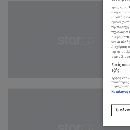
Εμείς και οι
αναγνωριστι
δυνατή η ε
εμφανίζοντα
την παροχή 
τεχνολογίες
διαφημίσεις
για να αλλά
Διαχείριση 
της ιστοσελί
ανατρέξτε σ
Εμείς και
εξής:
Χρήση επακ
ταυτότητας.
περιεχόμενο
Κατάλογος 
Εμφάνισ