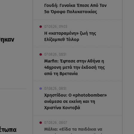
Γουδή: Γυναίκα Έπεσε Από Τον
5ο Όροφο Πολυκατοικίας
07.08.26 , 09:03
Η «καταραμένη»​​​​​​​ ζωή της
θηκαν
Ελίζαμπεθ Τέιλορ
07.08.26 , 08:51
Marfin: Έφτασε στην Αθήνα η
46χρονη μετά την έκδοσή της
από τη Βρετανία
07.08.26 , 08:51
Χρηστίδου: Ο «photobomber»
ανάμεσα σε εκείνη και τη
Χριστίνα Κοντοβά
07.08.26 , 08:07
μέτωπα
Μάλια: «Είδα τα παιδάκια να