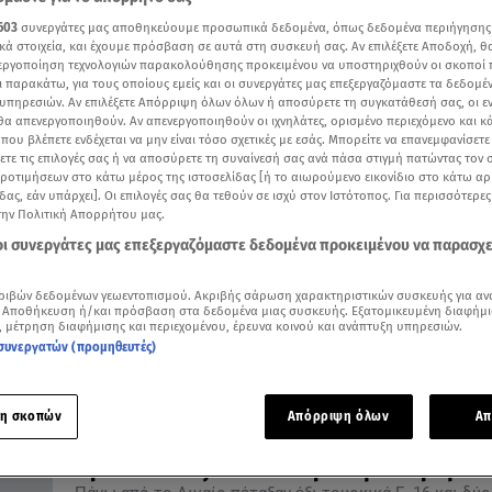
603
συνεργάτες μας αποθηκεύουμε προσωπικά δεδομένα, όπως δεδομένα περιήγησης
κά στοιχεία, και έχουμε πρόσβαση σε αυτά στη συσκευή σας. Αν επιλέξετε Αποδοχή, θ
νεργοποίηση τεχνολογιών παρακολούθησης προκειμένου να υποστηριχθούν οι σκοποί
ι παρακάτω, για τους οποίους εμείς και οι συνεργάτες μας επεξεργαζόμαστε τα δεδομέ
υπηρεσιών. Αν επιλέξετε Απόρριψη όλων όλων ή αποσύρετε τη συγκατάθεσή σας, οι ε
11.05.18, 20:35
 θα απενεργοποιηθούν. Αν απενεργοποιηθούν οι ιχνηλάτες, ορισμένο περιεχόμενο και κά
20 παραβιάσεις του ελληνικού εναέριο
 που βλέπετε ενδέχεται να μην είναι τόσο σχετικές με εσάς. Μπορείτε να επανεμφανίσετ
από οπλισμένα τουρκικά μαχητικά
ξετε τις επιλογές σας ή να αποσύρετε τη συναίνεσή σας ανά πάσα στιγμή πατώντας τον
προτιμήσεων στο κάτω μέρος της ιστοσελίδας [ή το αιωρούμενο εικονίδιο στο κάτω α
Εικονικές αερομαχίες πάνω από το Αιγαίο
δας, εάν υπάρχει]. Οι επιλογές σας θα τεθούν σε ισχύ στον Ιστότοπος. Για περισσότερε
την Πολιτική Απορρήτου μας.
 οι συνεργάτες μας επεξεργαζόμαστε δεδομένα προκειμένου να παρασχ
ριβών δεδομένων γεωεντοπισμού. Ακριβής σάρωση χαρακτηριστικών συσκευής για αν
 Αποθήκευση ή/και πρόσβαση στα δεδομένα μιας συσκευής. Εξατομικευμένη διαφήμι
, μέτρηση διαφήμισης και περιεχομένου, έρευνα κοινού και ανάπτυξη υπηρεσιών.
συνεργατών (προμηθευτές)
η σκοπών
Απόρριψη όλων
Απ
08.05.18, 19:05
Προκαλούν ξανά οι Τούρκοι με παραβιάσ