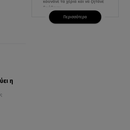
κουνάνε τα χέρια και να ζητάνε
βοήθεια»
Περισσότερα
07.08.26 , 07:37
Ταϊλάνδη: Μαθητής άνοιξε πυρ
σε σχολείο - Αναφορές για
νεκρούς
07.08.26 , 03:00
Εορτολόγιο: Ποιοι γιορτάζουν
στις 7 Αυγούστου
ύει η
06.08.26 , 23:41
Βασιλική Ανδρίτσου: Ξεκίνησε
ς
τις διακοπές με τον σύζυγο και
την κορούλα της
06.08.26 , 23:11
Αγγελική Ηλιάδη ανήμερα του
Σωτήρος: «Είδα τον Χριστό