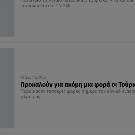
Πάνω από το Αιγαίο πέταξαν έξι τουρκικά F- 16 και δύο
κατασκοπευτικά CN-235
24.04.18, 19:53
Προκαλούν για ακόμη μια φορά οι Τούρκ
Παραβίασαν τέσσερις φορές σήμερα τον εθνικό εναέρ
χώρο μας