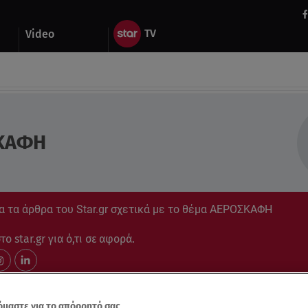
Video
ΚΑΦΗ
α τα άρθρα του Star.gr σχετικά με το θέμα ΑΕΡΟΣΚΑΦΗ
ο star.gr για ό,τι σε αφορά.
μαστε για το απόρρητό σας