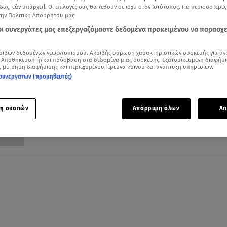
δας, εάν υπάρχει]. Οι επιλογές σας θα τεθούν σε ισχύ στον Ιστότοπος. Για περισσότερε
την Πολιτική Απορρήτου μας.
 οι συνεργάτες μας επεξεργαζόμαστε δεδομένα προκειμένου να παρασχ
ριβών δεδομένων γεωεντοπισμού. Ακριβής σάρωση χαρακτηριστικών συσκευής για αν
23.05.22, 11:43
 Αποθήκευση ή/και πρόσβαση στα δεδομένα μιας συσκευής. Εξατομικευμένη διαφήμι
Ανοίγει ο δρόμος για την έξοδο της Ελλ
, μέτρηση διαφήμισης και περιεχομένου, έρευνα κοινού και ανάπτυξη υπηρεσιών.
συνεργατών (προμηθευτές)
από την ενισχυμένη εποπτεία
Λήξη στις 20 Αυγούστου - Θετική η εισήγηση της
Κομισιόν
η σκοπών
Απόρριψη όλων
Απ