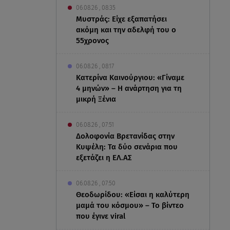
06.08.26 , 08:35
Μυστράς: Είχε εξαπατήσει
ακόμη και την αδελφή του ο
55χρονος
06.08.26 , 08:17
Κατερίνα Καινούργιου: «Γίναμε
4 μηνών» – Η ανάρτηση για τη
μικρή Ξένια
06.08.26 , 07:51
Δολοφονία Βρετανίδας στην
Κυψέλη: Τα δύο σενάρια που
εξετάζει η ΕΛ.ΑΣ
06.08.26 , 07:50
Θεοδωρίδου: «Είσαι η καλύτερη
μαμά του κόσμου» – Το βίντεο
που έγινε viral