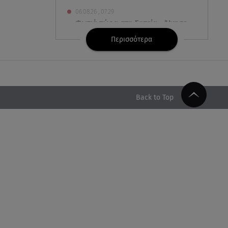
06.08.26 , 07:29
Φωτιά τώρα στη Σητεία - Ήχησε
το 112
Περισσότερα
06.08.26 , 03:00
Εορτολόγιο: Ποιοι γιορτάζουν
στις 6 Αυγούστου
Back to Top
05.08.26 , 23:39
Άριελ Κωνσταντινίδη:
«Αντιμετωπίζουν τον Γιάννη
Παπαμιχαήλ ως "Γιαννάκη"»
05.08.26 , 23:20
Η Μέγκαν Μαρκλ έγινε 45! Ο
ξέφρενος χορός με τιάρα μέσα
στο σπίτι της
05.08.26 , 23:00