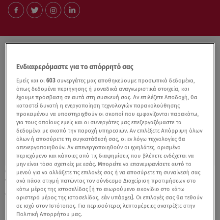
Ενδιαφερόμαστε για το απόρρητό σας
Εμείς και οι
603
συνεργάτες μας αποθηκεύουμε προσωπικά δεδομένα,
όπως δεδομένα περιήγησης ή μοναδικά αναγνωριστικά στοιχεία, και
έχουμε πρόσβαση σε αυτά στη συσκευή σας. Αν επιλέξετε Αποδοχή, θα
καταστεί δυνατή η ενεργοποίηση τεχνολογιών παρακολούθησης
προκειμένου να υποστηριχθούν οι σκοποί που εμφανίζονται παρακάτω,
για τους οποίους εμείς και οι συνεργάτες μας επεξεργαζόμαστε τα
δεδομένα με σκοπό την παροχή υπηρεσιών. Αν επιλέξετε Απόρριψη όλων
όλων ή αποσύρετε τη συγκατάθεσή σας, οι εν λόγω τεχνολογίες θα
απενεργοποιηθούν. Αν απενεργοποιηθούν οι ιχνηλάτες, ορισμένο
περιεχόμενο και κάποιες από τις διαφημίσεις που βλέπετε ενδέχεται να
μην είναι τόσο σχετικές με εσάς. Μπορείτε να επανεμφανίσετε αυτό το
14.02.23, 20:02
μενού για να αλλάξετε τις επιλογές σας ή να αποσύρετε τη συναίνεσή σας
ανά πάσα στιγμή πατώντας τον σύνδεσμο Διαχείριση προτιμήσεων στο
Τσίπρας: Συμφώνησε με Μητσοτάκη αλλά
κάτω μέρος της ιστοσελίδας [ή το αιωρούμενο εικονίδιο στο κάτω
για την… ημέρα των ερωτευμένων!
αριστερό μέρος της ιστοσελίδας, εάν υπάρχει]. Οι επιλογές σας θα τεθούν
σε ισχύ στον Ιστότοπος. Για περισσότερες λεπτομέρειες ανατρέξτε στην
Πολιτική Απορρήτου μας.