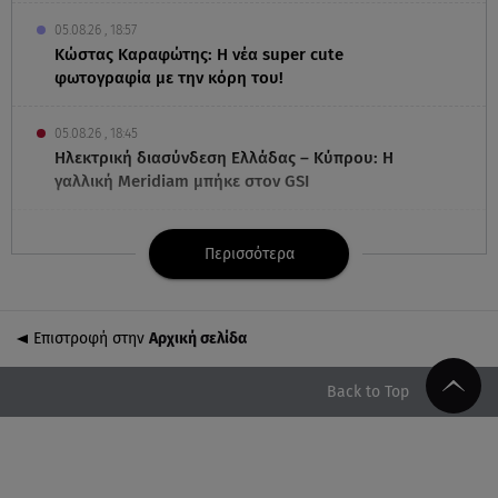
05.08.26 , 18:57
Κώστας Καραφώτης: Η νέα super cute
φωτογραφία με την κόρη του!
05.08.26 , 18:45
Ηλεκτρική διασύνδεση Ελλάδας – Κύπρου: Η
γαλλική Meridiam μπήκε στον GSI
05.08.26 , 18:22
Περισσότερα
Λένα Παπαληγούρα - Η εξομολόγηση για τον
πατέρα της: «Μου λείπει πάρα πολύ»
Επιστροφή στην
Αρχική σελίδα
05.08.26 , 17:51
Νοσοκομείο Κορίνθου: Έπεσε τμήμα ψευδοροφής
στα ανακαινισμένα ΤΕΠ
Back to Top
05.08.26 , 17:35
Σύμη: Ανασύρθηκε σορός άνδρα – Πιθανό να
πρόκειται για Γερμανό αγνοούμενο