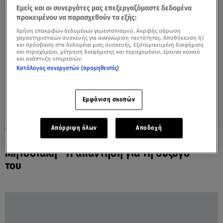
Εμείς και οι συνεργάτες μας επεξεργαζόμαστε δεδομένα
προκειμένου να παρασχεθούν τα εξής:
Χρήση επακριβών δεδομένων γεωεντοπισμού. Ακριβής σάρωση
χαρακτηριστικών συσκευής για αναγνώριση ταυτότητας. Αποθήκευση ή/
και πρόσβαση στα δεδομένα μιας συσκευής. Εξατομικευμένη διαφήμιση
και περιεχόμενο, μέτρηση διαφήμισης και περιεχομένου, έρευνα κοινού
και ανάπτυξη υπηρεσιών.
Κατάλογος συνεργατών (προμηθευτές)
Εμφάνιση σκοπών
Απόρριψη όλων
Αποδοχή
14.02.23, 14:34
«Είστε καψούρης;», ρώτησαν τον
Μητσοτάκη - Η απάντηση για τη σύζυγό
του