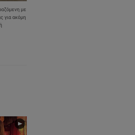
ιραζόμενη με
ς για ακόμη
ή