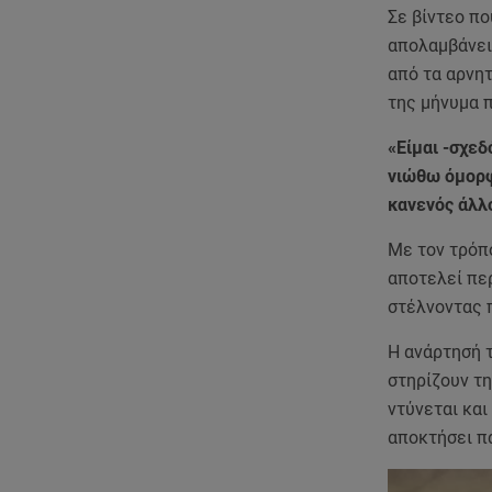
Σε βίντεο πο
απολαμβάνει 
από τα αρνητ
της μήνυμα π
«Είμαι -σχεδ
νιώθω όμορφα
κανενός άλλ
Με τον τρόπο
αποτελεί περ
στέλνοντας 
Η ανάρτησή 
στηρίζουν τη
ντύνεται και
αποκτήσει πα