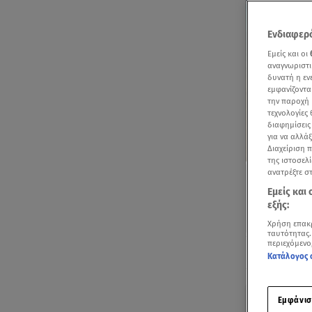
Ενδιαφερό
Εμείς και οι
αναγνωριστι
δυνατή η ε
εμφανίζοντα
την παροχή 
τεχνολογίες
διαφημίσεις
για να αλλά
Διαχείριση 
της ιστοσελί
ανατρέξτε σ
Εμείς και
εξής:
Χρήση επακ
ταυτότητας.
περιεχόμενο
Ακούστ
Κατάλογος 
Με μι
Εμφάνισ