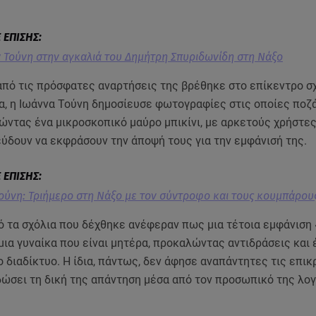
 Τούνη στην αγκαλιά του Δημήτρη Σπυριδωνίδη στη Νάξο
 από τις πρόσφατες αναρτήσεις της βρέθηκε στο επίκεντρο σ
α, η Ιωάννα Τούνη δημοσίευσε φωτογραφίες στις οποίες ποζ
ντας ένα μικροσκοπικό μαύρο μπικίνι, με αρκετούς χρήστες
ύδουν να εκφράσουν την άποψή τους για την εμφάνισή της.
ούνη: Τριήμερο στη Νάξο με τον σύντροφο και τους κουμπάρου
ό τα σχόλια που δέχθηκε ανέφεραν πως μια τέτοια εμφάνιση
μια γυναίκα που είναι μητέρα, προκαλώντας αντιδράσεις και 
 διαδίκτυο. Η ίδια, πάντως, δεν άφησε αναπάντητες τις επικρ
δώσει τη δική της απάντηση μέσα από τον προσωπικό της λο