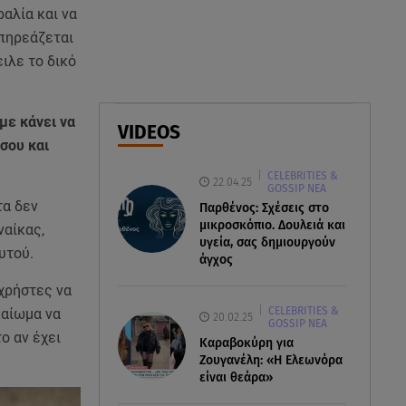
Δέσποινα Μοιραράκη: Οι
ραλία και να
ξέγνοιαστες στιγμές της
επηρεάζεται
παρουσιάστριας στη Μύκονο
ιλε το δικό
05.08.26 , 20:39
Σύγκρουση ελικοπτέρων: Αυτός
με κάνει να
VIDEOS
είναι ο Έλληνας χειριστής που
 σου και
σκοτώθηκε
CELEBRITIES &
22.04.25
GOSSIP ΝΕΑ
05.08.26 , 20:36
τα δεν
Παρθένος: Σχέσεις στο
Πόσο καιρό παίρνει σε ένα
μικροσκόπιο. Δουλειά και
ναίκας,
δάσος να πρασινίσει ξανά μετά
υγεία, σας δημιουργούν
υτού.
από πυρκαγιά
άγχος
χρήστες να
CELEBRITIES &
καίωμα να
20.02.25
GOSSIP ΝΕΑ
ο αν έχει
Καραβοκύρη για
Ζουγανέλη: «Η Ελεωνόρα
είναι θεάρα»