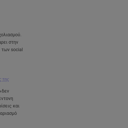
Starte - Γιώργος Δουατζής: «Με
θέλγει ιδιαιτέρως κάθε μορφή
τέχνης»
05.08.26 , 21:41
«Στην κόψη του ξυραφιού» οι
χολιασμού.
συνομιλίες ΗΠΑ – Ιράν
άρει στην
 των social
05.08.26 , 21:22
Ευρυδίκη Βαλαβάνη για
Γρηγόρη Μόργκαν:
«Oνειρευόμουν έναν άντρα σαν
εσένα»
ς της
 «δεν
05.08.26 , 20:51
έντονη
Με γαλλικό... κλειδί η ηλεκτρική
διασύνδεση Ελλάδας – Κύπρου
ίσεις και
(GSI)
γαριασμό
05.08.26 , 20:42