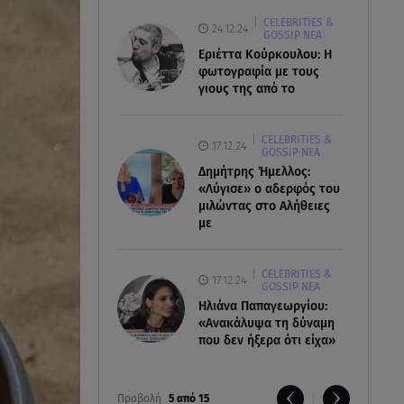
CELEBRITIES &
24.12.24
GOSSIP ΝΕΑ
Εριέττα Κούρκουλου: Η
φωτογραφία με τους
γιους της από το
CELEBRITIES &
17.12.24
GOSSIP ΝΕΑ
Δημήτρης Ήμελλος:
«Λύγισε» ο αδερφός του
μιλώντας στο Αλήθειες
με
CELEBRITIES &
17.12.24
GOSSIP ΝΕΑ
Ηλιάνα Παπαγεωργίου:
«Ανακάλυψα τη δύναμη
που δεν ήξερα ότι είχα»
Προβολή
5 από 15