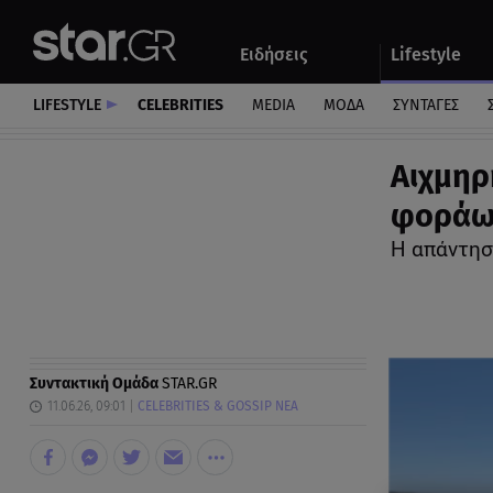
Αθλητικά
Quiz
Ειδήσεις
Lifestyle
Αυτοκίνητο
LIFESTYLE
CELEBRITIES
MEDIA
ΜΟΔΑ
ΣΥΝΤΑΓΕΣ
Αιχμηρ
φοράω 
Η απάντηση
Συντακτική Ομάδα
STAR.GR
11.06.26, 09:01
CELEBRITIES & GOSSIP ΝΕΑ