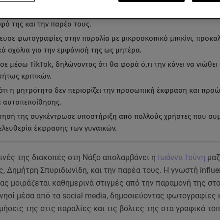
να Τούνη απολαμβάνει τις καλοκαιρινές της διακοπές στη Νάξο με
φό της και την παρέα τους.
ευσε φωτογραφίες στην παραλία με μικροσκοπικό μπικίνι, προκα
κά σχόλια για την εμφάνισή της ως μητέρα.
σε μέσω TikTok, δηλώνοντας ότι θα φορά ό,τι την κάνει να νιώθε
τήτως κριτικών.
 ότι η μητρότητα δεν περιορίζει την προσωπική έκφραση και προ
 αυτοπεποίθησης.
τησή της συγκέντρωσε υποστήριξη από πολλούς χρήστες που σ
 ελευθερία έκφρασης των γυναικών.
ρινές της διακοπές στη Νάξο απολαμβάνει η
Ιωάννα Τούνη
μαζ
, Δημήτρη Σπυριδωνίδη, και την παρέα τους. Η γνωστή influe
ας μοιράζεται καθημερινά στιγμές από την παραμονή της στ
νησί μέσα από τα social media, δημοσιεύοντας φωτογραφίες 
μήσεις της στις παραλίες και τις βόλτες της στα γραφικά τοπ