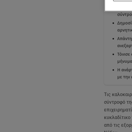
Η Ιωάν
σύντρο
Δημοσί
αρνητι
Απάντη
ανεξαρ
Τόνισε
μήνυμα
Η ανάρ
με την
Τις καλοκαι
σύντροφό της
επιχειρηματί
κυκλαδίτικο 
από τις εξορ