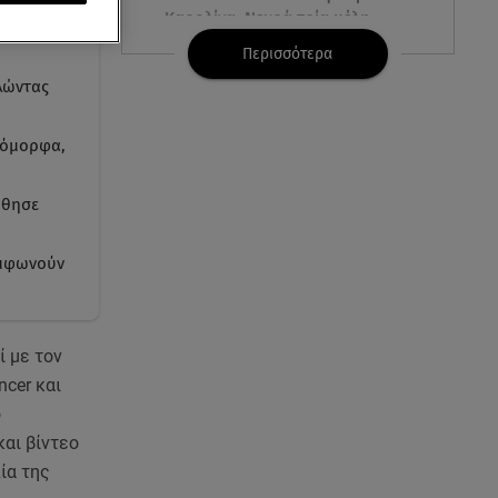
Καρολίνα: Νεκρά τρία μέλη
 τον
οικογένειας
Περισσότερα
λώντας
05.08.26 , 22:35
Αλεξάνδρα Νίκα: Η... χρυσή ώρα
στο σκάφος με την καλύτερη
ι όμορφα,
παρέα!
ώθησε
05.08.26 , 22:27
Πόρτο Ράφτη: Bίντεο
υμφωνούν
Ντοκουμέντο Από Το
Θανατηφόρο Τροχαίο
05.08.26 , 22:19
ί με τον
Σαμοθράκη: «Μαμά νόμιζες ότι
ncer και
δε θα σε ξαναδώ;» -Τα πρώτα
ο
λόγια του 22χρονου
και βίντεο
ία της
05.08.26 , 21:48