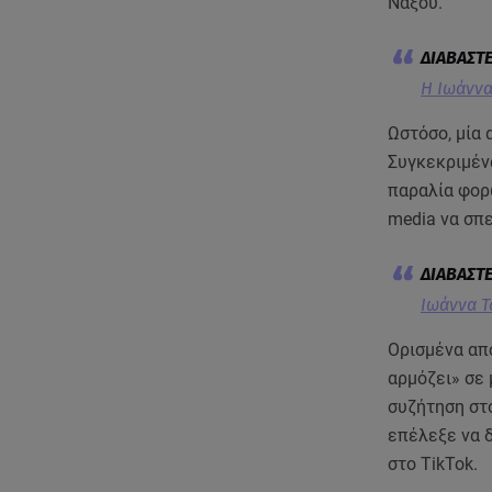
Νάξου.
Η Ιωάννα
Ωστόσο, μία
Συγκεκριμέν
παραλία φορώ
media να σπε
Ιωάννα Τ
Ορισμένα απ
αρμόζει» σε 
συζήτηση στο
επέλεξε να 
στο TikTok.