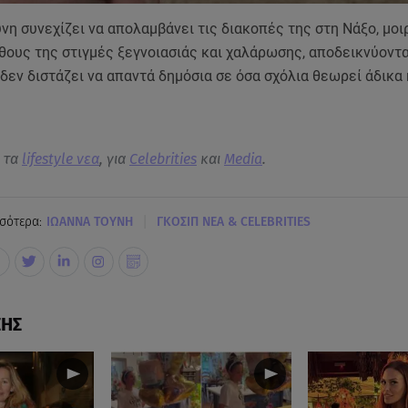
νη συνεχίζει να απολαμβάνει τις διακοπές της στη Νάξο, μο
θους της στιγμές ξεγνοιασιάς και χαλάρωσης, αποδεικνύοντα
 δεν διστάζει να απαντά δημόσια σε όσα σχόλια θεωρεί άδικα 
α τα
lifestyle νεα
, για
Celebrities
και
Media
.
|
σότερα:
ΙΩΑΝΝΑ ΤΟΥΝΗ
ΓΚΟΣΙΠ ΝΕΑ & CELEBRITIES
ΣΗΣ