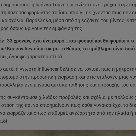
υ δημοσίευσε, η Ιωάννα Τούνη εμφανίζεται να τρέχει στην πα
τη θάλασσα φορώντας το ίδιο μπικίνι, δείχνοντας πως δεν 
ικά σχόλια. Παράλληλα, μέσα από τη λεζάντα του βίντεο, έστε
ρος όσους κρίνουν την εμφάνισή της.
όν- 33 χρονών, έχω ένα μωρό… και φυσικά και θα φοράω ό,τι 
! Και εάν δεν είσαι οκ με το θέαμα, το πρόβλημα είναι δικό
ου»,
έγραψε χαρακτηριστικά.
 αυτό, η γνωστή influencer θέλησε να τονίσει πως η μητρότη
ιορισμό στην προσωπική έκφραση και στις επιλογές μιας γυ
παράλληλα ένα μήνυμα αυτοπεποίθησης και αποδοχής του εα
της συγκέντρωσε χιλιάδες προβολές και σχόλια, με πολλούς 
 στάση της και να επισημαίνουν πως κάθε γυναίκα έχει το δι
 να εκφράζεται όπως επιθυμεί, ανεξάρτητα από την ηλικία ή τ
ιδί.