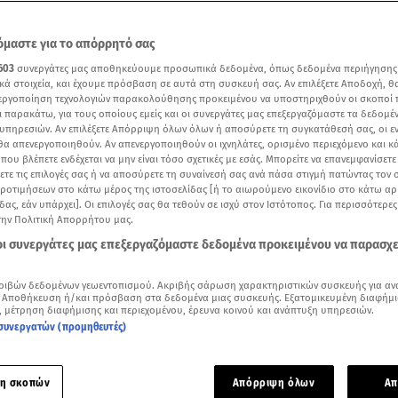
μαστε για το απόρρητό σας
603
συνεργάτες μας αποθηκεύουμε προσωπικά δεδομένα, όπως δεδομένα περιήγησης
κά στοιχεία, και έχουμε πρόσβαση σε αυτά στη συσκευή σας. Αν επιλέξετε Αποδοχή, θ
νεργοποίηση τεχνολογιών παρακολούθησης προκειμένου να υποστηριχθούν οι σκοποί
ι παρακάτω, για τους οποίους εμείς και οι συνεργάτες μας επεξεργαζόμαστε τα δεδομέ
υπηρεσιών. Αν επιλέξετε Απόρριψη όλων όλων ή αποσύρετε τη συγκατάθεσή σας, οι ε
 θα απενεργοποιηθούν. Αν απενεργοποιηθούν οι ιχνηλάτες, ορισμένο περιεχόμενο και κά
 που βλέπετε ενδέχεται να μην είναι τόσο σχετικές με εσάς. Μπορείτε να επανεμφανίσετ
ξετε τις επιλογές σας ή να αποσύρετε τη συναίνεσή σας ανά πάσα στιγμή πατώντας τον
προτιμήσεων στο κάτω μέρος της ιστοσελίδας [ή το αιωρούμενο εικονίδιο στο κάτω α
δας, εάν υπάρχει]. Οι επιλογές σας θα τεθούν σε ισχύ στον Ιστότοπος. Για περισσότερε
την Πολιτική Απορρήτου μας.
Δείτε περισσότερα άρθρα μας στα αποτελέσματα αναζήτησης
 οι συνεργάτες μας επεξεργαζόμαστε δεδομένα προκειμένου να παρασχ
Add star.gr on Google
ριβών δεδομένων γεωεντοπισμού. Ακριβής σάρωση χαρακτηριστικών συσκευής για αν
 Αποθήκευση ή/και πρόσβαση στα δεδομένα μιας συσκευής. Εξατομικευμένη διαφήμι
, μέτρηση διαφήμισης και περιεχομένου, έρευνα κοινού και ανάπτυξη υπηρεσιών.
ε το άρθρο
2:02
λεπτά
συνεργατών (προμηθευτές)
α ματιά
-
by STAR AI
η σκοπών
Απόρριψη όλων
Απ