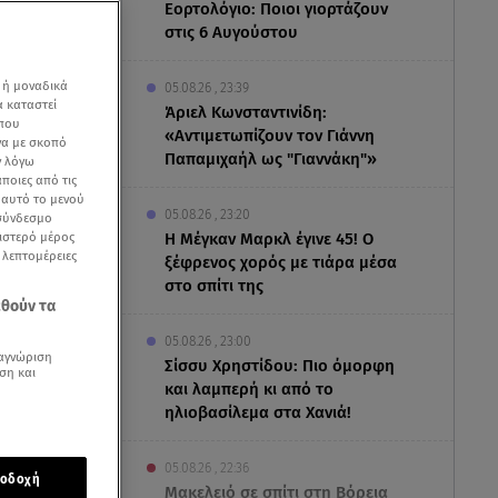
Εορτολόγιο: Ποιοι γιορτάζουν
στις 6 Αυγούστου
 ή μοναδικά
05.08.26 , 23:39
α καταστεί
Άριελ Κωνσταντινίδη:
 που
«Αντιμετωπίζουν τον Γιάννη
να με σκοπό
Παπαμιχαήλ ως "Γιαννάκη"»
ν λόγω
ποιες από τις
ε αυτό το μενού
05.08.26 , 23:20
 σύνδεσμο
ριστερό μέρος
Η Μέγκαν Μαρκλ έγινε 45! Ο
ς λεπτομέρειες
ξέφρενος χορός με τιάρα μέσα
στο σπίτι της
εθούν τα
05.08.26 , 23:00
αγνώριση
Σίσσυ Χρηστίδου: Πιο όμορφη
ση και
και λαμπερή κι από το
ηλιοβασίλεμα στα Χανιά!
05.08.26 , 22:36
οδοχή
Μακελειό σε σπίτι στη Βόρεια