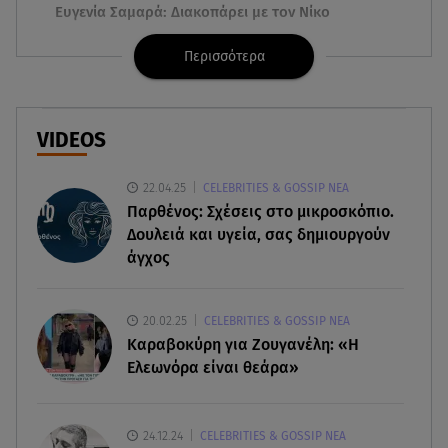
Ευγενία Σαμαρά: Διακοπάρει με τον Νίκο
Μουτσινά - Πού βρίσκονται;
Περισσότερα
08.08.26 , 16:00
Back to black: η διαχρονική αξία του μαύρου
στην καλοκαιρινή γκαρνταρόμπα
VIDEOS
08.08.26 , 15:20
22.04.25
CELEBRITIES & GOSSIP ΝΕΑ
Δούκισσα Νομικού: Από τη Μύκονο «πετάχτηκε»
Παρθένος: Σχέσεις στο μικροσκόπιο.
στη Γαλλική Πολυνησία!
Δουλειά και υγεία, σας δημιουργούν
άγχος
08.08.26 , 15:01
Λυκαβηττός: Σε 57χρονη γυναίκα ανήκει η σορός
που βρέθηκε σε σπηλιά
20.02.25
CELEBRITIES & GOSSIP ΝΕΑ
Καραβοκύρη για Ζουγανέλη: «Η
08.08.26 , 14:50
Ελεωνόρα είναι θεάρα»
Κατερίνα Καινούργιου: Η Πάρος και το cool
φορμάκι της κορούλας της!
24.12.24
CELEBRITIES & GOSSIP ΝΕΑ