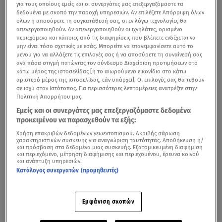
για τους οποίους εμείς και οι συνεργάτες μας επεξεργαζόμαστε τα
δεδομένα με σκοπό την παροχή υπηρεσιών. Αν επιλέξετε Απόρριψη όλων
όλων ή αποσύρετε τη συγκατάθεσή σας, οι εν λόγω τεχνολογίες θα
απενεργοποιηθούν. Αν απενεργοποιηθούν οι ιχνηλάτες, ορισμένο
περιεχόμενο και κάποιες από τις διαφημίσεις που βλέπετε ενδέχεται να
μην είναι τόσο σχετικές με εσάς. Μπορείτε να επανεμφανίσετε αυτό το
μενού για να αλλάξετε τις επιλογές σας ή να αποσύρετε τη συναίνεσή σας
ανά πάσα στιγμή πατώντας τον σύνδεσμο Διαχείριση προτιμήσεων στο
κάτω μέρος της ιστοσελίδας [ή το αιωρούμενο εικονίδιο στο κάτω
αριστερό μέρος της ιστοσελίδας, εάν υπάρχει]. Οι επιλογές σας θα τεθούν
σε ισχύ στον Ιστότοπος. Για περισσότερες λεπτομέρειες ανατρέξτε στην
Πολιτική Απορρήτου μας.
Εμείς και οι συνεργάτες μας επεξεργαζόμαστε δεδομένα
προκειμένου να παρασχεθούν τα εξής:
Χρήση επακριβών δεδομένων γεωεντοπισμού. Ακριβής σάρωση
χαρακτηριστικών συσκευής για αναγνώριση ταυτότητας. Αποθήκευση ή/
και πρόσβαση στα δεδομένα μιας συσκευής. Εξατομικευμένη διαφήμιση
και περιεχόμενο, μέτρηση διαφήμισης και περιεχομένου, έρευνα κοινού
και ανάπτυξη υπηρεσιών.
Κατάλογος συνεργατών (προμηθευτές)
Εμφάνιση σκοπών