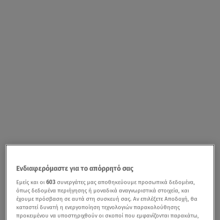
Ενδιαφερόμαστε για το απόρρητό σας
Εμείς και οι
603
συνεργάτες μας αποθηκεύουμε προσωπικά δεδομένα,
όπως δεδομένα περιήγησης ή μοναδικά αναγνωριστικά στοιχεία, και
έχουμε πρόσβαση σε αυτά στη συσκευή σας. Αν επιλέξετε Αποδοχή, θα
καταστεί δυνατή η ενεργοποίηση τεχνολογιών παρακολούθησης
προκειμένου να υποστηριχθούν οι σκοποί που εμφανίζονται παρακάτω,