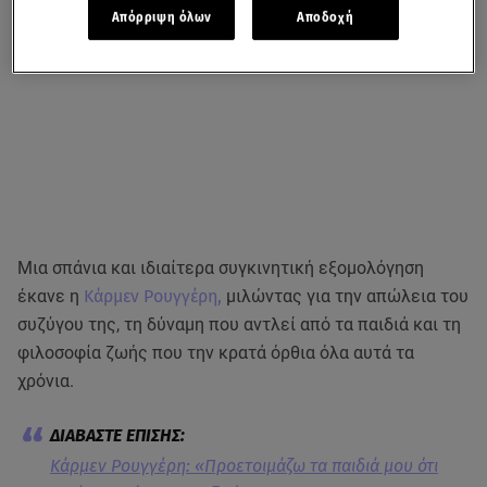
Απόρριψη όλων
Αποδοχή
Μια σπάνια και ιδιαίτερα συγκινητική εξομολόγηση
έκανε η
Κάρμεν Ρουγγέρη,
μιλώντας για την απώλεια του
συζύγου της, τη δύναμη που αντλεί από τα παιδιά και τη
φιλοσοφία ζωής που την κρατά όρθια όλα αυτά τα
χρόνια.
Κάρμεν Ρουγγέρη: «Προετοιμάζω τα παιδιά μου ότι