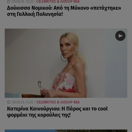
08.08.26, 15:20
CELEBRITIES & GOSSIP ΝΕΑ
Δούκισσα Νομικού: Από τη Μύκονο «πετάχτηκε»
στη Γαλλική Πολυνησία!
08.08.26, 14:50
CELEBRITIES & GOSSIP ΝΕΑ
Κατερίνα Καινούργιου: Η Πάρος και το cool
φορμάκι της κορούλας της!