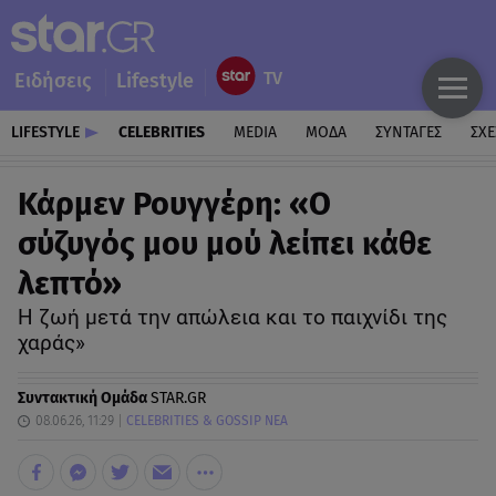
Ειδήσεις
Lifestyle
LIFESTYLE
CELEBRITIES
MEDIA
ΜΟΔΑ
ΣΥΝΤΑΓΕΣ
ΣΧΕ
Κάρμεν Ρουγγέρη: «Ο
σύζυγός μου μού λείπει κάθε
λεπτό»
Η ζωή μετά την απώλεια και το παιχνίδι της
χαράς»
Συντακτική Ομάδα
STAR.GR
08.06.26, 11:29
CELEBRITIES & GOSSIP ΝΕΑ