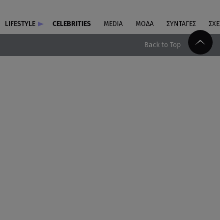
LIFESTYLE
CELEBRITIES
MEDIA
ΜΟΔΑ
ΣΥΝΤΑΓΕΣ
ΣΧΕ
Back to Top