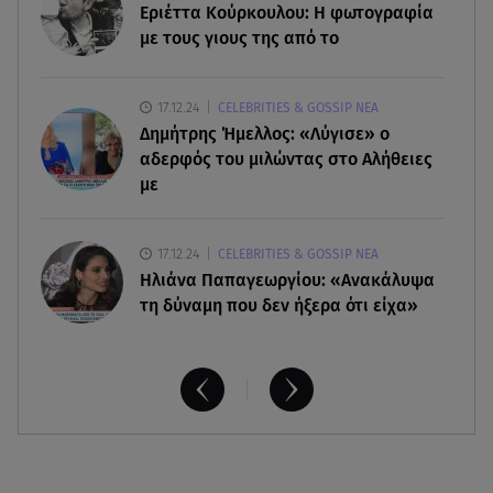
08.08.26 , 14:25
Εριέττα Κούρκουλου: Η φωτογραφία
Καιρός: Σε πορτοκαλί συναγερμό η χώρα για
με τους γιους της από το
φωτιές τα επόμενα 24ωρα
17.12.24
CELEBRITIES & GOSSIP ΝΕΑ
08.08.26 , 14:00
Δημήτρης Ήμελλος: «Λύγισε» ο
Summer fling: Γιατί να πεις ναι σε έναν
καλοκαιρινό έρωτα
αδερφός του μιλώντας στο Αλήθειες
με
17.12.24
CELEBRITIES & GOSSIP ΝΕΑ
Ηλιάνα Παπαγεωργίου: «Ανακάλυψα
τη δύναμη που δεν ήξερα ότι είχα»