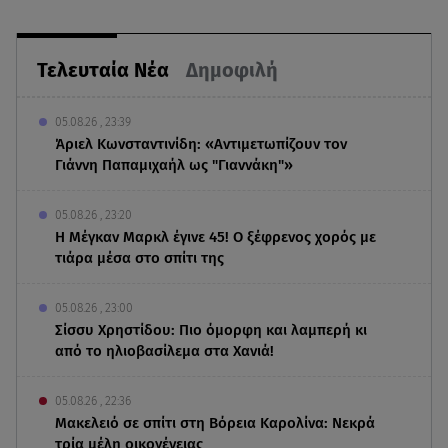
Τελευταία Νέα
Δημοφιλή
05.08.26 , 23:39
Άριελ Κωνσταντινίδη: «Αντιμετωπίζουν τον
Γιάννη Παπαμιχαήλ ως "Γιαννάκη"»
05.08.26 , 23:20
Η Μέγκαν Μαρκλ έγινε 45! Ο ξέφρενος χορός με
τιάρα μέσα στο σπίτι της
05.08.26 , 23:00
Σίσσυ Χρηστίδου: Πιο όμορφη και λαμπερή κι
από το ηλιοβασίλεμα στα Χανιά!
05.08.26 , 22:36
Μακελειό σε σπίτι στη Βόρεια Καρολίνα: Νεκρά
τρία μέλη οικογένειας