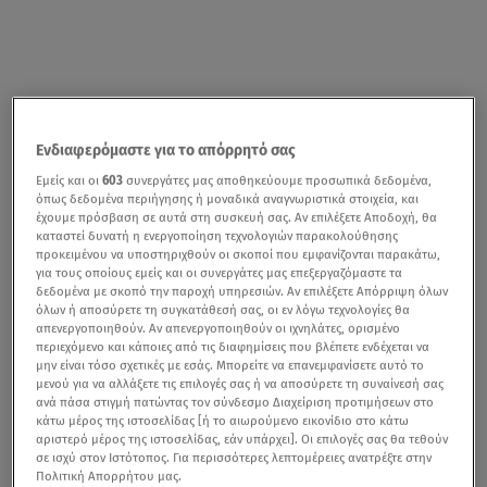
Ενδιαφερόμαστε για το απόρρητό σας
Εμείς και οι
603
συνεργάτες μας αποθηκεύουμε προσωπικά δεδομένα,
όπως δεδομένα περιήγησης ή μοναδικά αναγνωριστικά στοιχεία, και
έχουμε πρόσβαση σε αυτά στη συσκευή σας. Αν επιλέξετε Αποδοχή, θα
καταστεί δυνατή η ενεργοποίηση τεχνολογιών παρακολούθησης
προκειμένου να υποστηριχθούν οι σκοποί που εμφανίζονται παρακάτω,
για τους οποίους εμείς και οι συνεργάτες μας επεξεργαζόμαστε τα
δεδομένα με σκοπό την παροχή υπηρεσιών. Αν επιλέξετε Απόρριψη όλων
όλων ή αποσύρετε τη συγκατάθεσή σας, οι εν λόγω τεχνολογίες θα
απενεργοποιηθούν. Αν απενεργοποιηθούν οι ιχνηλάτες, ορισμένο
περιεχόμενο και κάποιες από τις διαφημίσεις που βλέπετε ενδέχεται να
μην είναι τόσο σχετικές με εσάς. Μπορείτε να επανεμφανίσετε αυτό το
μενού για να αλλάξετε τις επιλογές σας ή να αποσύρετε τη συναίνεσή σας
ανά πάσα στιγμή πατώντας τον σύνδεσμο Διαχείριση προτιμήσεων στο
κάτω μέρος της ιστοσελίδας [ή το αιωρούμενο εικονίδιο στο κάτω
αριστερό μέρος της ιστοσελίδας, εάν υπάρχει]. Οι επιλογές σας θα τεθούν
σε ισχύ στον Ιστότοπος. Για περισσότερες λεπτομέρειες ανατρέξτε στην
Πολιτική Απορρήτου μας.