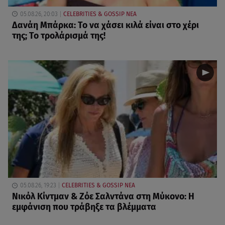
05.08.26, 20:03
CELEBRITIES & GOSSIP ΝΕΑ
Δανάη Μπάρκα: Το να χάσει κιλά είναι στο χέρι
της; Το τρολάρισμά της!
05.08.26, 19:23
CELEBRITIES & GOSSIP ΝΕΑ
Νικόλ Κίντμαν & Ζόε Σαλντάνα στη Μύκονο: Η
εμφάνιση που τράβηξε τα βλέμματα