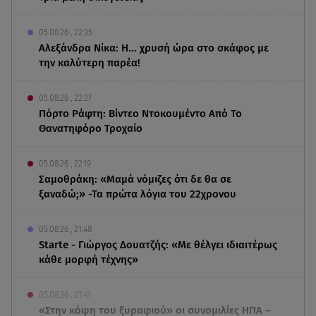
05.08.26 , 22:35
Αλεξάνδρα Νίκα: Η... χρυσή ώρα στο σκάφος με
την καλύτερη παρέα!
05.08.26 , 22:27
Πόρτο Ράφτη: Bίντεο Ντοκουμέντο Από Το
Θανατηφόρο Τροχαίο
05.08.26 , 22:19
Σαμοθράκη: «Μαμά νόμιζες ότι δε θα σε
ξαναδώ;» -Τα πρώτα λόγια του 22χρονου
05.08.26 , 21:48
Starte - Γιώργος Δουατζής: «Με θέλγει ιδιαιτέρως
κάθε μορφή τέχνης»
05.08.26 , 21:41
«Στην κόψη του ξυραφιού» οι συνομιλίες ΗΠΑ –