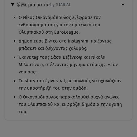
Με μια ματιά
-
by STAR AI
Ο Νίκος Οικονομόπουλος εξέφρασε τον
ενθουσιασμό του για τον ημιτελικό του
Ολυμπιακού στη EuroLeague.
Δημοσίευσε βίντεο στο Instagram, παίζοντας
μπάσκετ και δείχνοντας χαλαρός.
Έκανε tag τους Σάσα Βεζένκοφ και Νίκολα
Μιλουτίνοφ, στέλνοντας μήνυμα στήριξης: «Τον
νου σας».
Το story του έγινε viral, με πολλούς να σχολιάζουν
την υποστήριξή του στην ομάδα.
Ο Οικονομόπουλος παρακολουθεί συχνά αγώνες
του Ολυμπιακού και εκφράζει δημόσια την αγάπη
του.