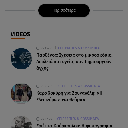
Ιράν
Περισσότερα
05.08.26 , 21:22
Ευρυδίκη Βαλαβάνη για Γρηγόρη Μόργκαν:
«Oνειρευόμουν έναν άντρα σαν εσένα»
VIDEOS
05.08.26 , 20:51
22.04.25
CELEBRITIES & GOSSIP ΝΕΑ
Με γαλλικό... κλειδί η ηλεκτρική διασύνδεση
Παρθένος: Σχέσεις στο μικροσκόπιο.
Ελλάδας – Κύπρου (GSI)
Δουλειά και υγεία, σας δημιουργούν
άγχος
05.08.26 , 20:42
Δέσποινα Μοιραράκη: Οι ξέγνοιαστες στιγμές της
παρουσιάστριας στη Μύκονο
20.02.25
CELEBRITIES & GOSSIP ΝΕΑ
Καραβοκύρη για Ζουγανέλη: «Η
05.08.26 , 20:39
Ελεωνόρα είναι θεάρα»
Σύγκρουση ελικοπτέρων: Αυτός είναι ο Έλληνας
χειριστής που σκοτώθηκε
24.12.24
CELEBRITIES & GOSSIP ΝΕΑ
05.08.26 , 20:36
Εριέττα Κούρκουλου: Η φωτογραφία