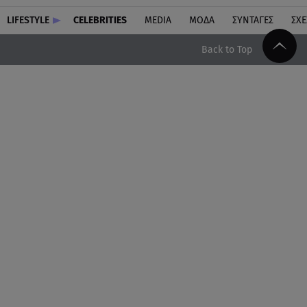
LIFESTYLE
CELEBRITIES
MEDIA
ΜΟΔΑ
ΣΥΝΤΑΓΕΣ
ΣΧΕ
Back to Top