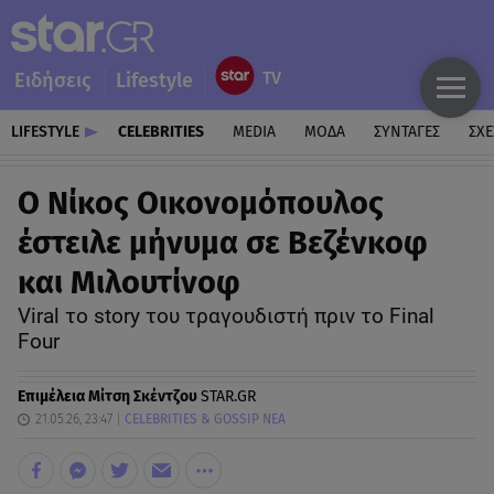
Ειδήσεις
Lifestyle
LIFESTYLE
CELEBRITIES
MEDIA
ΜΟΔΑ
ΣΥΝΤΑΓΕΣ
ΣΧΕ
Ο Νίκος Οικονομόπουλος
έστειλε μήνυμα σε Βεζένκοφ
και Μιλουτίνοφ
Viral το story του τραγουδιστή πριν το Final
Four
Επιμέλεια
Μίτση Σκέντζου
STAR.GR
21.05.26, 23:47
CELEBRITIES & GOSSIP ΝΕΑ