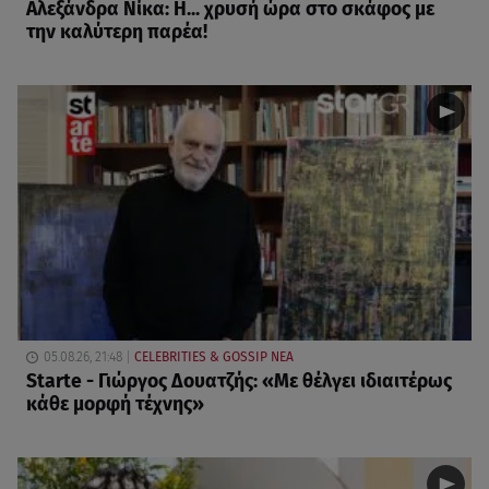
Αλεξάνδρα Νίκα: Η... χρυσή ώρα στο σκάφος με
την καλύτερη παρέα!
05.08.26, 21:48
CELEBRITIES & GOSSIP ΝΕΑ
Starte - Γιώργος Δουατζής: «Με θέλγει ιδιαιτέρως
κάθε μορφή τέχνης»