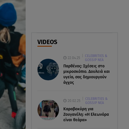
07.08.26 , 17:44
Παιδικοί σταθμοί: Πότε βγαίνουν
τα προσωρινά αποτελέσματα
07.08.26 , 17:13
Τροχαίο Σέρρες: «Έχασα τη
VIDEOS
σύζυγο και το παιδί μου. Τα
έχασα όλα»
CELEBRITIES &
22.04.25
GOSSIP ΝΕΑ
Παρθένος: Σχέσεις στο
μικροσκόπιο. Δουλειά και
υγεία, σας δημιουργούν
άγχος
CELEBRITIES &
20.02.25
GOSSIP ΝΕΑ
Καραβοκύρη για
Ζουγανέλη: «Η Ελεωνόρα
είναι θεάρα»