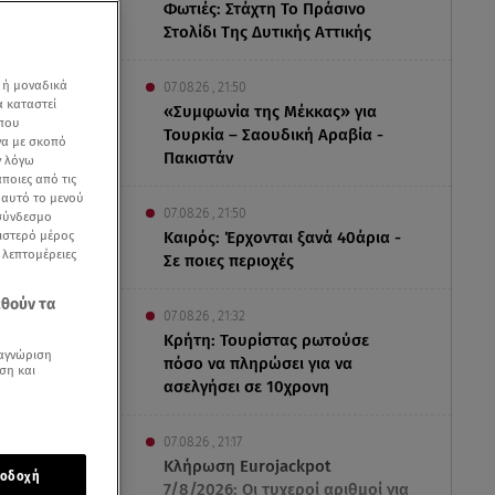
Φωτιές: Στάχτη Το Πράσινο
Στολίδι Της Δυτικής Αττικής
 ή μοναδικά
07.08.26 , 21:50
α καταστεί
«Συμφωνία της Μέκκας» για
 που
Τουρκία – Σαουδική Αραβία -
να με σκοπό
Πακιστάν
ν λόγω
ποιες από τις
ε αυτό το μενού
07.08.26 , 21:50
 σύνδεσμο
ριστερό μέρος
Καιρός: Έρχονται ξανά 40άρια -
ς λεπτομέρειες
Σε ποιες περιοχές
ης/ πηγή
εθούν τα
07.08.26 , 21:32
Κρήτη: Τουρίστας ρωτούσε
αγνώριση
πόσο να πληρώσει για να
ση και
ασελγήσει σε 10χρονη
07.08.26 , 21:17
ο γιους τους
Κλήρωση Eurojackpot
οδοχή
7/8/2026: Οι τυχεροί αριθμοί για