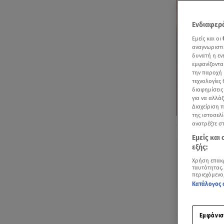
Ενδιαφερό
Εμείς και οι
αναγνωριστι
δυνατή η ε
εμφανίζοντα
την παροχή 
τεχνολογίες
διαφημίσεις
για να αλλά
Διαχείριση 
της ιστοσελί
Εριέττα Κούρκο
ανατρέξτε σ
instagram
Εμείς και
εξής:
Χρήση επακ
ταυτότητας.
περιεχόμενο
Κατάλογος 
H
Εριέττα Κ
επέλεξαν τη 
Εμφάνισ