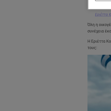
Εριέττα 
Όλη η οικογέ
συνέχεια έκα
Η Εριέττα Κ
τους: