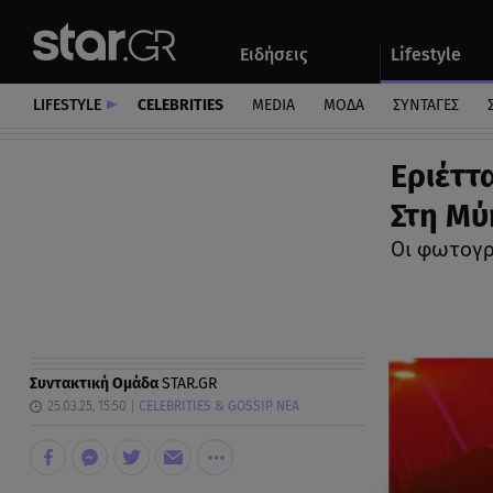
Αθλητικά
Quiz
Ειδήσεις
Lifestyle
Αυτοκίνητο
LIFESTYLE
CELEBRITIES
MEDIA
ΜΟΔΑ
ΣΥΝΤΑΓΕΣ
Εριέττ
Στη Μύ
Οι φωτογρ
Συντακτική Ομάδα
STAR.GR
25.03.25, 15:50
CELEBRITIES & GOSSIP ΝΕΑ