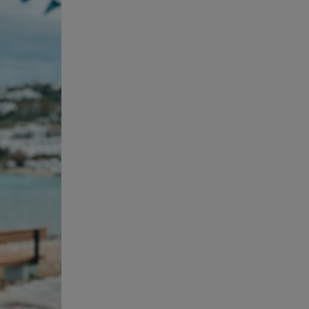
θανάτου του 90χρονου
07.08.26 , 20:13
Κυψέλη: Tι βρέθηκε στο
διαμέρισμα της 38χρονης Λίζα
07.08.26 , 19:15
Συντάξεις Σεπτεμβρίου: Πότε θα
μπουν τα χρήματα στους
λογαριασμούς
07.08.26 , 18:45
Φωτιά στο Στεφάνι Κορίνθου:
Μήνυμα από το 112 -
Σηκώθηκαν εναέρια μέσα
07.08.26 , 18:34
Έξοδος Αυγούστου: Στο 100% η
πληρότητα για Κυκλάδες