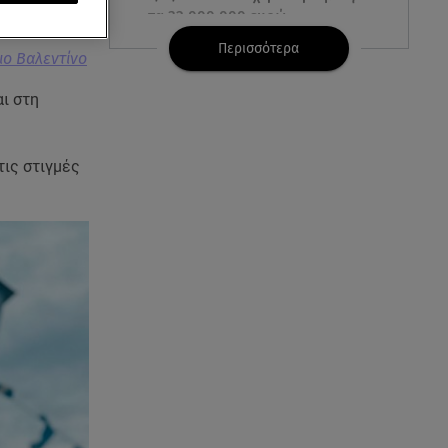
τα 32.000.000 ευρώ
Περισσότερα
ιο Βαλεντίνο
07.08.26 , 21:03
Σε τρία επίπεδα οι παραβιάσεις
ι στη
της Τουρκίας στο Αιγαίο
07.08.26 , 21:00
τις στιγμές
MINI Aceman E: Τα αξεσουάρ για
περιπετειώδεις διαδρομές
07.08.26 , 20:47
Χανιά: Νεκρή βρέθηκε
αγνοούμενη - Ξέφυγε από
αστυνομικούς που την
εντόπισαν
07.08.26 , 20:18
Μυστράς: Κρίσιμος για το
κατηγορητήριο ο χρόνος