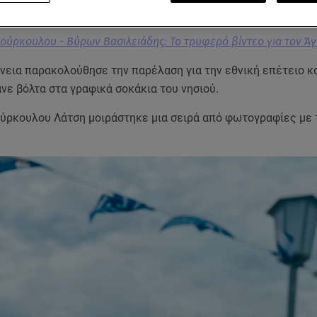
Κούρκουλου - Βύρων Βασιλειάδης: Το τρυφερό βίντεο για τον Άγ
νεια παρακολούθησε την παρέλαση για την εθνική επέτειο κα
νε βόλτα στα γραφικά σοκάκια του νησιού.
ούρκουλου Λάτση μοιράστηκε μια σειρά από φωτογραφίες με 