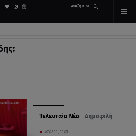
Αναζήτηση
δης:
Τελευταία Νέα
Δημοφιλή
07.08.26 , 22:05