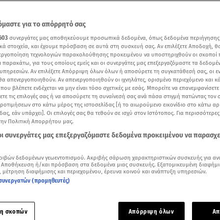
μαστε για το απόρρητό σας
603
συνεργάτες μας αποθηκεύουμε προσωπικά δεδομένα, όπως δεδομένα περιήγησης
κά στοιχεία, και έχουμε πρόσβαση σε αυτά στη συσκευή σας. Αν επιλέξετε Αποδοχή, θ
νεργοποίηση τεχνολογιών παρακολούθησης προκειμένου να υποστηριχθούν οι σκοποί
ι παρακάτω, για τους οποίους εμείς και οι συνεργάτες μας επεξεργαζόμαστε τα δεδομέ
υπηρεσιών. Αν επιλέξετε Απόρριψη όλων όλων ή αποσύρετε τη συγκατάθεσή σας, οι ε
 θα απενεργοποιηθούν. Αν απενεργοποιηθούν οι ιχνηλάτες, ορισμένο περιεχόμενο και κά
 που βλέπετε ενδέχεται να μην είναι τόσο σχετικές με εσάς. Μπορείτε να επανεμφανίσετ
ξετε τις επιλογές σας ή να αποσύρετε τη συναίνεσή σας ανά πάσα στιγμή πατώντας τον
προτιμήσεων στο κάτω μέρος της ιστοσελίδας [ή το αιωρούμενο εικονίδιο στο κάτω α
δας, εάν υπάρχει]. Οι επιλογές σας θα τεθούν σε ισχύ στον Ιστότοπος. Για περισσότερε
υλου: To βίντεο με τις στιγμές στο δωμάτιο λίγο πριν γεννηθεί το δεύτερο παιδί τ
την Πολιτική Απορρήτου μας.
 οι συνεργάτες μας επεξεργαζόμαστε δεδομένα προκειμένου να παρασχ
Δείτε περισσότερα άρθρα μας στα αποτελέσματα αναζήτησης
ριβών δεδομένων γεωεντοπισμού. Ακριβής σάρωση χαρακτηριστικών συσκευής για αν
 Αποθήκευση ή/και πρόσβαση στα δεδομένα μιας συσκευής. Εξατομικευμένη διαφήμι
Add star.gr on Google
, μέτρηση διαφήμισης και περιεχομένου, έρευνα κοινού και ανάπτυξη υπηρεσιών.
συνεργατών (προμηθευτές)
ούρκουλου Λάτση
μαζί με τον
Βύρωνα Βασιλειάδη
και τους δυ
Μύκονο για να περάσουν την αργία της 25ης Μαρτίου.
η σκοπών
Απόρριψη όλων
Απ