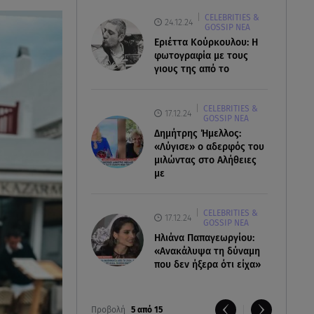
CELEBRITIES &
24.12.24
GOSSIP ΝΕΑ
Εριέττα Κούρκουλου: Η
φωτογραφία με τους
γιους της από το
CELEBRITIES &
17.12.24
GOSSIP ΝΕΑ
Δημήτρης Ήμελλος:
«Λύγισε» ο αδερφός του
μιλώντας στο Αλήθειες
με
CELEBRITIES &
17.12.24
GOSSIP ΝΕΑ
Ηλιάνα Παπαγεωργίου:
«Ανακάλυψα τη δύναμη
που δεν ήξερα ότι είχα»
Προβολή
5 από 15