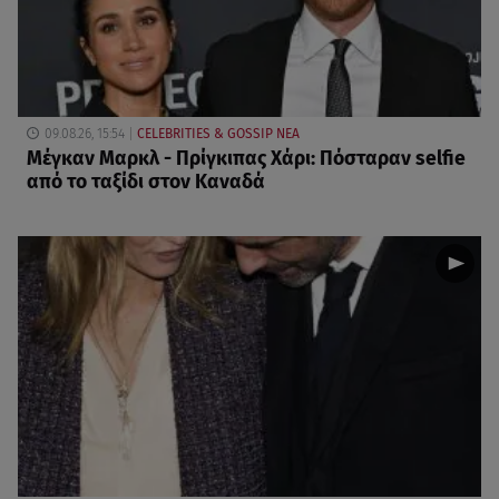
09.08.26, 15:54
CELEBRITIES & GOSSIP ΝΕΑ
Μέγκαν Μαρκλ - Πρίγκιπας Χάρι: Πόσταραν selfie
από το ταξίδι στον Καναδά