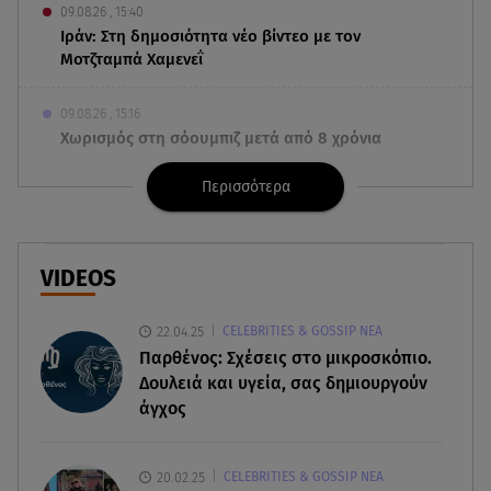
09.08.26 , 15:40
Ιράν: Στη δημοσιότητα νέο βίντεο με τον
Μοτζταμπά Χαμενεΐ
09.08.26 , 15:16
Χωρισμός στη σόουμπιζ μετά από 8 χρόνια
γάμου - Η ανακοίνωση
Περισσότερα
09.08.26 , 14:42
Τουρισμός για Όλους 2026-2027: Ποια ΑΦΜ
υποβάλλουν σήμερα αιτήσεις
VIDEOS
09.08.26 , 14:32
22.04.25
CELEBRITIES & GOSSIP ΝΕΑ
Πινακίδες κυκλοφορίας με λίγα κλικ - Τέλος οι
Παρθένος: Σχέσεις στο μικροσκόπιο.
καθυστερήσεις
Δουλειά και υγεία, σας δημιουργούν
άγχος
09.08.26 , 14:01
Γνωστός δημοσιογράφος αποκάλυψε ότι
σύντομα παντρεύεται τη σύντροφό του
20.02.25
CELEBRITIES & GOSSIP ΝΕΑ