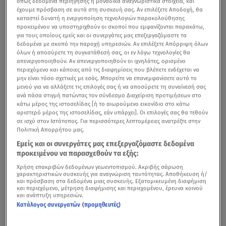
όπως δεδομένα περιήγησης ή μοναδικά αναγνωριστικά στοιχεία, και
έχουμε πρόσβαση σε αυτά στη συσκευή σας. Αν επιλέξετε Αποδοχή, θα
καταστεί δυνατή η ενεργοποίηση τεχνολογιών παρακολούθησης
προκειμένου να υποστηριχθούν οι σκοποί που εμφανίζονται παρακάτω,
για τους οποίους εμείς και οι συνεργάτες μας επεξεργαζόμαστε τα
δεδομένα με σκοπό την παροχή υπηρεσιών. Αν επιλέξετε Απόρριψη όλων
όλων ή αποσύρετε τη συγκατάθεσή σας, οι εν λόγω τεχνολογίες θα
απενεργοποιηθούν. Αν απενεργοποιηθούν οι ιχνηλάτες, ορισμένο
περιεχόμενο και κάποιες από τις διαφημίσεις που βλέπετε ενδέχεται να
μην είναι τόσο σχετικές με εσάς. Μπορείτε να επανεμφανίσετε αυτό το
μενού για να αλλάξετε τις επιλογές σας ή να αποσύρετε τη συναίνεσή σας
ανά πάσα στιγμή πατώντας τον σύνδεσμο Διαχείριση προτιμήσεων στο
κάτω μέρος της ιστοσελίδας [ή το αιωρούμενο εικονίδιο στο κάτω
αριστερό μέρος της ιστοσελίδας, εάν υπάρχει]. Οι επιλογές σας θα τεθούν
σε ισχύ στον Ιστότοπος. Για περισσότερες λεπτομέρειες ανατρέξτε στην
Πολιτική Απορρήτου μας.
Εμείς και οι συνεργάτες μας επεξεργαζόμαστε δεδομένα
προκειμένου να παρασχεθούν τα εξής:
Χρήση επακριβών δεδομένων γεωεντοπισμού. Ακριβής σάρωση
χαρακτηριστικών συσκευής για αναγνώριση ταυτότητας. Αποθήκευση ή/
και πρόσβαση στα δεδομένα μιας συσκευής. Εξατομικευμένη διαφήμιση
και περιεχόμενο, μέτρηση διαφήμισης και περιεχομένου, έρευνα κοινού
και ανάπτυξη υπηρεσιών.
Κατάλογος συνεργατών (προμηθευτές)