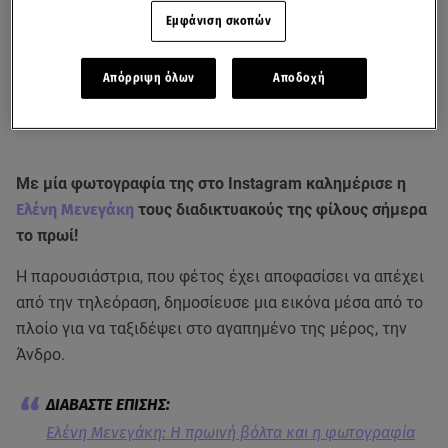
Εμφάνιση σκοπών
Απόρριψη όλων
Αποδοχή
Με μία φωτογραφία της στο Instagram καλημέρισε η
Ελένη Μενεγάκη
τους διαδικτυακούς της φίλους σήμερα
το πρωί!
Η παρουσιάστρια, που φέτος έχει αποφασίσει να απέχει
από την τηλεόραση, δημοσίευσε μια εικόνα μέσα από το
πλοίο για να ταξιδέψει στο αγαπημένο της μέρος, την
Άνδρο.
Ελένη Μενεγάκη: Η πρωινή βόλτα και η φωτογραφία