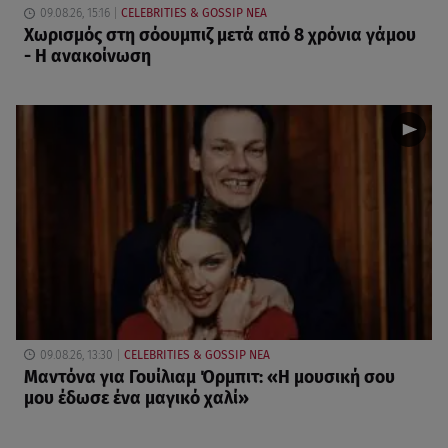
09.08.26, 15:16
CELEBRITIES & GOSSIP ΝΕΑ
Χωρισμός στη σόουμπιζ μετά από 8 χρόνια γάμου
- Η ανακοίνωση
09.08.26, 13:30
CELEBRITIES & GOSSIP ΝΕΑ
Μαντόνα για Γουίλιαμ Όρμπιτ: «Η μουσική σου
μου έδωσε ένα μαγικό χαλί»