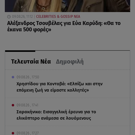
09.08.26, 11:12
CELEBRITIES & GOSSIP ΝΕΑ
Αλέξανδρος Τσουβέλας για Εύα Καρύδη: «Θα το
έκανα 500 φορές»
Τελευταία Νέα
Δημοφιλή
09.08.26 , 17:50
Χρηστίδου για Κοντοβά: «Ελπίζω και στην
επόμενη ζωή να είμαστε κολλητές»
09.08.26 , 17:41
Σαρακήνικο: Εισαγγελική έρευνα για το
ελικόπτερο ανάμεσα σε λουόμενους
09.08.26 , 17:27