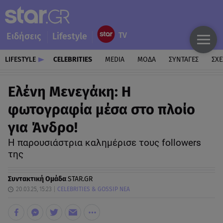
Ειδήσεις
Lifestyle
LIFESTYLE
CELEBRITIES
MEDIA
ΜΟΔΑ
ΣΥΝΤΑΓΕΣ
ΣΧΕ
Ελένη Μενεγάκη: Η
φωτογραφία μέσα στο πλοίο
για Άνδρο!
Η παρουσιάστρια καλημέρισε τους followers
της
Συντακτική Ομάδα
STAR.GR
20.03.25, 15:23
CELEBRITIES & GOSSIP ΝΕΑ