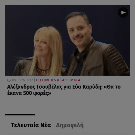
09.08.26, 11:12
CELEBRITIES & GOSSIP ΝΕΑ
Αλέξανδρος Τσουβέλας για Εύα Καρύδη: «Θα το
έκανα 500 φορές»
Τελευταία Νέα
Δημοφιλή