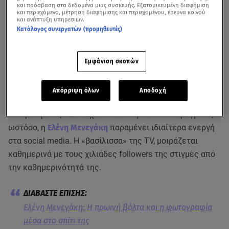
και πρόσβαση στα δεδομένα μιας συσκευής. Εξατομικευμένη διαφήμιση
και περιεχόμενο, μέτρηση διαφήμισης και περιεχομένου, έρευνα κοινού
και ανάπτυξη υπηρεσιών.
Κατάλογος συνεργατών (προμηθευτές)
Εμφάνιση σκοπών
Απόρριψη όλων
Αποδοχή
Μπορεί φέτος να απέχει από τα τηλεοπτικά πράγματα,
ωστόσο, η
Ελένη Μενεγάκη
παραμένει ιδιαίτερα ενεργή
στα social media. Η «βασίλισσα» της TV, μοιράζεται
καθημερινά με τους χιλιάδες followers της στιγμές από
την καθημερινότητά της.
Ελένη Μενεγάκη: Η πρωινή βόλτα και η φωτογραφία
μέσα στο σπίτι της