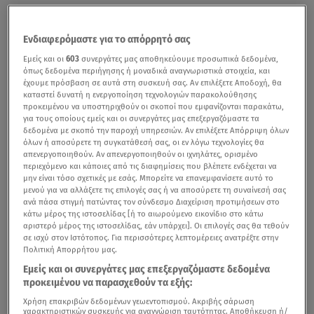
Ενδιαφερόμαστε για το απόρρητό σας
Εμείς και οι
603
συνεργάτες μας αποθηκεύουμε προσωπικά δεδομένα,
όπως δεδομένα περιήγησης ή μοναδικά αναγνωριστικά στοιχεία, και
έχουμε πρόσβαση σε αυτά στη συσκευή σας. Αν επιλέξετε Αποδοχή, θα
καταστεί δυνατή η ενεργοποίηση τεχνολογιών παρακολούθησης
προκειμένου να υποστηριχθούν οι σκοποί που εμφανίζονται παρακάτω,
για τους οποίους εμείς και οι συνεργάτες μας επεξεργαζόμαστε τα
δεδομένα με σκοπό την παροχή υπηρεσιών. Αν επιλέξετε Απόρριψη όλων
όλων ή αποσύρετε τη συγκατάθεσή σας, οι εν λόγω τεχνολογίες θα
απενεργοποιηθούν. Αν απενεργοποιηθούν οι ιχνηλάτες, ορισμένο
περιεχόμενο και κάποιες από τις διαφημίσεις που βλέπετε ενδέχεται να
μην είναι τόσο σχετικές με εσάς. Μπορείτε να επανεμφανίσετε αυτό το
μενού για να αλλάξετε τις επιλογές σας ή να αποσύρετε τη συναίνεσή σας
ανά πάσα στιγμή πατώντας τον σύνδεσμο Διαχείριση προτιμήσεων στο
κάτω μέρος της ιστοσελίδας [ή το αιωρούμενο εικονίδιο στο κάτω
αριστερό μέρος της ιστοσελίδας, εάν υπάρχει]. Οι επιλογές σας θα τεθούν
σε ισχύ στον Ιστότοπος. Για περισσότερες λεπτομέρειες ανατρέξτε στην
Πολιτική Απορρήτου μας.
Εμείς και οι συνεργάτες μας επεξεργαζόμαστε δεδομένα
προκειμένου να παρασχεθούν τα εξής:
Χρήση επακριβών δεδομένων γεωεντοπισμού. Ακριβής σάρωση
χαρακτηριστικών συσκευής για αναγνώριση ταυτότητας. Αποθήκευση ή/