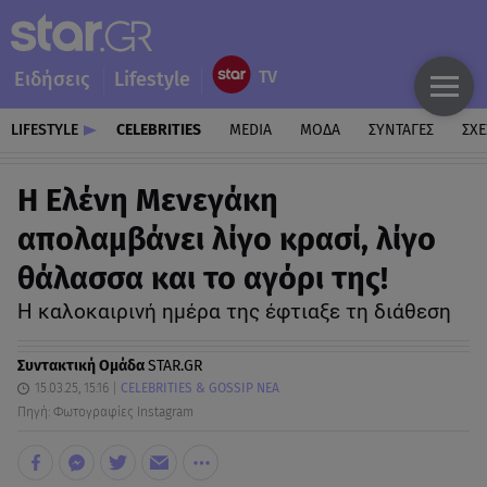
Ειδήσεις
Lifestyle
LIFESTYLE
CELEBRITIES
MEDIA
ΜΟΔΑ
ΣΥΝΤΑΓΕΣ
ΣΧΕ
Η Ελένη Μενεγάκη
απολαμβάνει λίγο κρασί, λίγο
θάλασσα και το αγόρι της!
Η καλοκαιρινή ημέρα της έφτιαξε τη διάθεση
Συντακτική Ομάδα
STAR.GR
15.03.25, 15:16
CELEBRITIES & GOSSIP ΝΕΑ
Πηγή: Φωτογραφίες Instagram