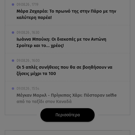
09.08.26 , 17:19
Μάρα Ζαχαρέα: Το πρωινό της στην Πάρο με την
καλύτερη παρέα!
09.08.26 , 16:30
Ιωάννα Μπούκη: Οι διακοπές με τον Αντώνη
Σροίτερ και το... χρέος!
09.08.26 , 16:00
Οι 5 απλές συνήθειες που θα σε βοηθήσουν να
ζήσεις μέχρι τα 100
09.08.26 , 15:54
Μέγκαν Μαρκλ - Πρίγκιπας Χάρι: Πόσταραν selfie
από το ταξίδι στον Καναδά
Περισσότερα
09.08.26 , 15:40
Ιράν: Στη δημοσιότητα νέο βίντεο με τον
Μοτζταμπά Χαμενεΐ