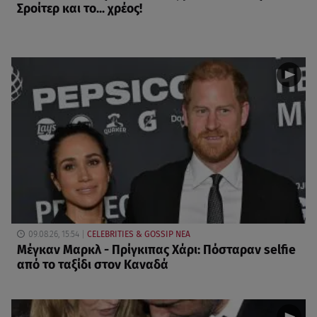
Σροίτερ και το... χρέος!
09.08.26, 15:54
CELEBRITIES & GOSSIP ΝΕΑ
Μέγκαν Μαρκλ - Πρίγκιπας Χάρι: Πόσταραν selfie
από το ταξίδι στον Καναδά