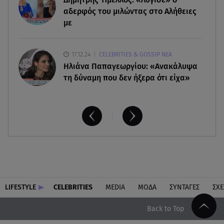
αδερφός του μιλώντας στο Αλήθειες
με
17.12.24
CELEBRITIES & GOSSIP ΝΕΑ
Ηλιάνα Παπαγεωργίου: «Ανακάλυψα
τη δύναμη που δεν ήξερα ότι είχα»
LIFESTYLE
CELEBRITIES
MEDIA
ΜΟΔΑ
ΣΥΝΤΑΓΕΣ
ΣΧΕ
Back to Top