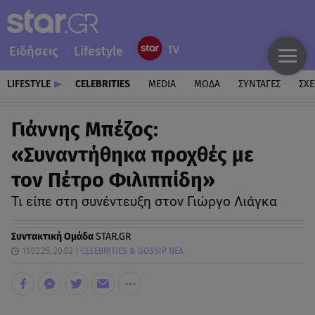
Ειδήσεις
Lifestyle
LIFESTYLE
CELEBRITIES
MEDIA
ΜΟΔΑ
ΣΥΝΤΑΓΕΣ
ΣΧΕ
Γιάννης Μπέζος:
«Συναντήθηκα προχθές με
τον Πέτρο Φιλιππίδη»
Τι είπε στη συνέντευξη στον Γιώργο Λιάγκα
Συντακτική Ομάδα
STAR.GR
11.02.25, 20:02
CELEBRITIES & GOSSIP ΝΕΑ