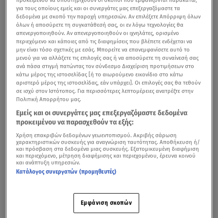
προκειμένου να υποστηριχθούν οι σκοποί που εμφανίζονται παρακάτω,
για τους οποίους εμείς και οι συνεργάτες μας επεξεργαζόμαστε τα
δεδομένα με σκοπό την παροχή υπηρεσιών. Αν επιλέξετε Απόρριψη όλων
όλων ή αποσύρετε τη συγκατάθεσή σας, οι εν λόγω τεχνολογίες θα
απενεργοποιηθούν. Αν απενεργοποιηθούν οι ιχνηλάτες, ορισμένο
περιεχόμενο και κάποιες από τις διαφημίσεις που βλέπετε ενδέχεται να
μην είναι τόσο σχετικές με εσάς. Μπορείτε να επανεμφανίσετε αυτό το
μενού για να αλλάξετε τις επιλογές σας ή να αποσύρετε τη συναίνεσή σας
ανά πάσα στιγμή πατώντας τον σύνδεσμο Διαχείριση προτιμήσεων στο
κάτω μέρος της ιστοσελίδας [ή το αιωρούμενο εικονίδιο στο κάτω
αριστερό μέρος της ιστοσελίδας, εάν υπάρχει]. Οι επιλογές σας θα τεθούν
σε ισχύ στον Ιστότοπος. Για περισσότερες λεπτομέρειες ανατρέξτε στην
Πολιτική Απορρήτου μας.
Εμείς και οι συνεργάτες μας επεξεργαζόμαστε δεδομένα
προκειμένου να παρασχεθούν τα εξής:
Χρήση επακριβών δεδομένων γεωεντοπισμού. Ακριβής σάρωση
χαρακτηριστικών συσκευής για αναγνώριση ταυτότητας. Αποθήκευση ή/
και πρόσβαση στα δεδομένα μιας συσκευής. Εξατομικευμένη διαφήμιση
και περιεχόμενο, μέτρηση διαφήμισης και περιεχομένου, έρευνα κοινού
και ανάπτυξη υπηρεσιών.
Κατάλογος συνεργατών (προμηθευτές)
Εμφάνιση σκοπών