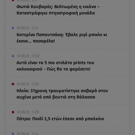
Φωτιά Κουβαράς: Βελτιωμένη η εικόνα –
Καταστράφηκε πτηνοτροφική μονάδα
10.08.26 , 12:14
Κατερίνα Παπουτσάκη: Έβαλε ριγέ μπικίνι κι
έκανε... πασαρέλα!
10.08.26 , 12:00
Αυτά είναι τα 5 πιο στιλάτα prints του
καλοκαιριού - Πώς θα τα φορέσετε!
10.08.26 , 11:28
Ηλεία: 31χρονη τραυματίστηκε σοβαρά στον
αυχένα μετά από βουτιά στη θάλασσα
10.08.26 , 11:28
Πάτρα: Παιδί 2,5 ετών έπεσε από μπαλκόνι
10.08.26 , 11:24