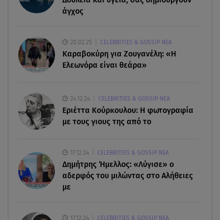
Νίκος Καλογερόπουλος: Το «αντίο» του
άγχος
καλλιτεχνικού κόσμου στον ηθοποιό
10.08.26 , 10:18
20.02.25
CELEBRITIES & GOSSIP ΝΕΑ
Πάρος: «Ήμουν πάντα πάνω από την πισίνα» - Τι
Καραβοκύρη για Ζουγανέλη: «Η
ισχυρίζεται ο ιδιοκτήτης
Ελεωνόρα είναι θεάρα»
10.08.26 , 10:10
Γυμναστική για τόνωση πριν την παραλία! Full
24.12.24
CELEBRITIES & GOSSIP ΝΕΑ
body workout!
Εριέττα Κούρκουλου: Η φωτογραφία
με τους γιους της από το
10.08.26 , 10:05
Ξεκινά η μαζική παραγωγή της νέας BMW i3
17.12.24
CELEBRITIES & GOSSIP ΝΕΑ
Δημήτρης Ήμελλος: «Λύγισε» ο
αδερφός του μιλώντας στο Αλήθειες
με
17.12.24
CELEBRITIES & GOSSIP ΝΕΑ