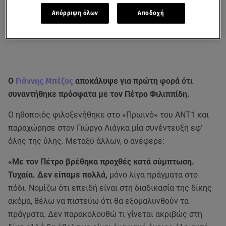
Απόρριψη όλων
Αποδοχή
Ο
Γιάννης Μπέζος
αποκάλυψε για πρώτη φορά ότι
συναντήθηκε πρόσφατα με τον Πέτρο Φιλιππίδη.
Ο ηθοποιός φιλοξενήθηκε στο «Πρωινό» του ΑΝΤ1 και
παραχώρησε στον Γιώργο Λιάγκα μία συνέντευξη εφ’
όλης της ύλης. Μεταξύ άλλων, ο ανέφερε:
«Με τον Πέτρο βρέθηκα προχθές κατά σύμπτωση.
Τυχαία. Δεν είπαμε πολλά,
μόνο λίγα πράγματα στο
πόδι. Νομίζω ότι επειδή είναι στη διαδικασία της δίκης
ακόμα, θέλω να πιστεύω ότι θα εξομαλυνθούν τα
πράγματα. Δεν παρακολουθώ τι γίνεται ακριβώς στη