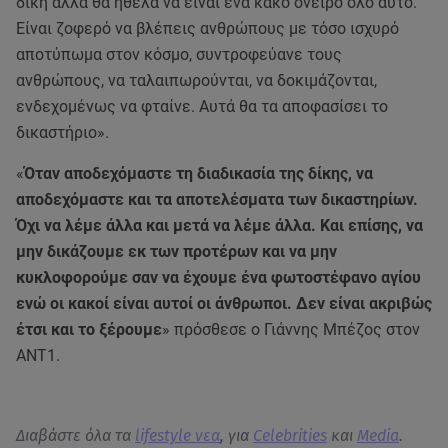
δίκη αλλά θα ήθελα να είναι ένα κακό όνειρο όλο αυτό.
Είναι ζοφερό να βλέπεις ανθρώπους με τόσο ισχυρό
αποτύπωμα στον κόσμο, συντροφεύανε τους
ανθρώπους, να ταλαιπωρούνται, να δοκιμάζονται,
ενδεχομένως να φταίνε. Αυτά θα τα αποφασίσει το
δικαστήριο».
«
Όταν αποδεχόμαστε τη διαδικασία της δίκης, να
αποδεχόμαστε και τα αποτελέσματα των δικαστηρίων.
Όχι να λέμε άλλα και μετά να λέμε άλλα. Και επίσης, να
μην δικάζουμε εκ των προτέρων και να μην
κυκλοφορούμε σαν να έχουμε ένα φωτοστέφανο αγίου
ενώ οι κακοί είναι αυτοί οι άνθρωποι. Δεν είναι ακριβώς
έτσι και το ξέρουμε
» πρόσθεσε ο Γιάννης Μπέζος στον
ΑΝΤ1.
Διαβάστε όλα τα
lifestyle νεα
, για
Celebrities
και
Media
.