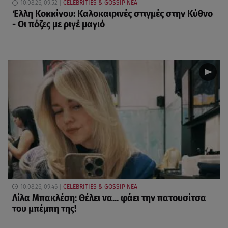
10.08.26, 09:52
CELEBRITIES & GOSSIP ΝΕΑ
Έλλη Κοκκίνου: Καλοκαιρινές στιγμές στην Κύθνο
- Οι πόζες με ριγέ μαγιό
10.08.26, 09:46
CELEBRITIES & GOSSIP ΝΕΑ
Λίλα Μπακλέση: Θέλει να... φάει την πατουσίτσα
του μπέμπη της!