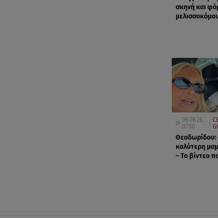
σκηνή και φό
μελισσοκόμου
06.08.26,
C
07:50
G
Θεοδωρίδου: 
καλύτερη μα
– Το βίντεο πο