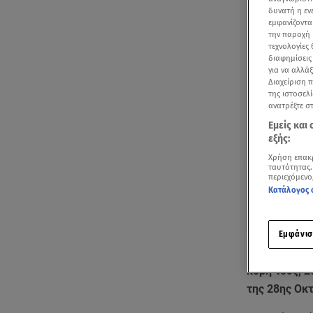
δυνατή η ε
εμφανίζοντα
την παροχή 
τεχνολογίες
διαφημίσεις
για να αλλά
Διαχείριση 
της ιστοσελί
ανατρέξτε σ
Εμείς και
εξής:
Χρήση επακ
ταυτότητας.
περιεχόμενο
Κατάλογος 
Εμφάνισ
Η
Νάνσυ Ζαμ
κόρη τους, Σ
της 28ης Οκ