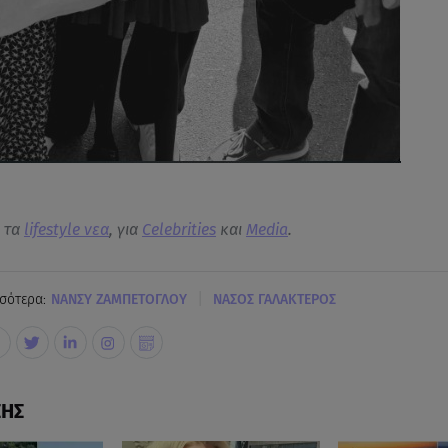
α τα
lifestyle νεα
, για
Celebrities
και
Media
.
|
σότερα:
ΝΑΝΣΥ ΖΑΜΠΕΤΟΓΛΟΥ
ΝΑΣΟΣ ΓΑΛΑΚΤΕΡΟΣ
ΣΗΣ