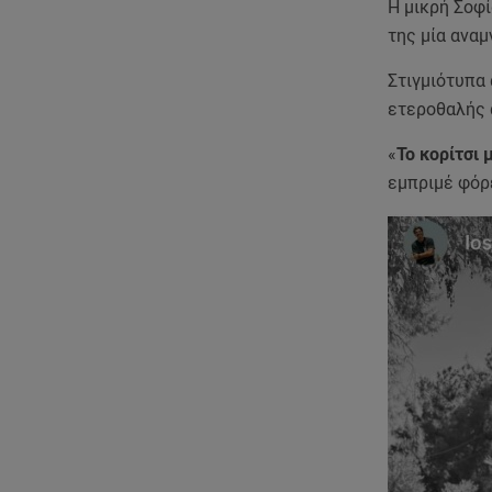
Η μικρή Σοφί
της μία ανα
Στιγμιότυπα 
ετεροθαλής 
«
Το κορίτσι 
εμπριμέ φόρ