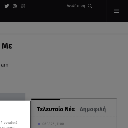
Αναζήτηση
 Με
ram
Τελευταία Νέα
Δημοφιλή
 ή μοναδικά
06.08.26 , 11:00
α καταστεί