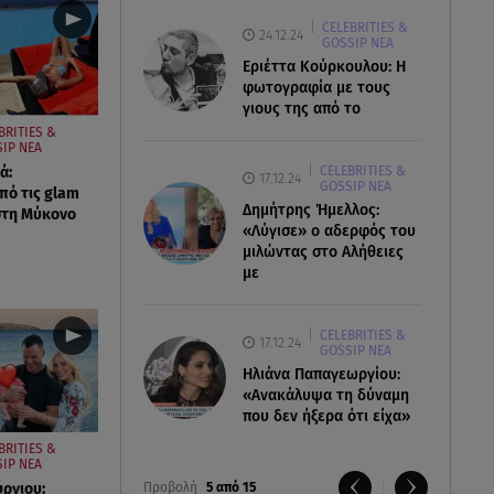
CELEBRITIES &
24.12.24
GOSSIP ΝΕΑ
Εριέττα Κούρκουλου: Η
φωτογραφία με τους
γιους της από το
BRITIES &
IP ΝΕΑ
CELEBRITIES &
ά:
17.12.24
GOSSIP ΝΕΑ
ό τις glam
Δημήτρης Ήμελλος:
στη Μύκονο
«Λύγισε» ο αδερφός του
μιλώντας στο Αλήθειες
με
CELEBRITIES &
17.12.24
GOSSIP ΝΕΑ
Ηλιάνα Παπαγεωργίου:
«Ανακάλυψα τη δύναμη
που δεν ήξερα ότι είχα»
BRITIES &
IP ΝΕΑ
ύργιου:
Προβολή
5 από 15