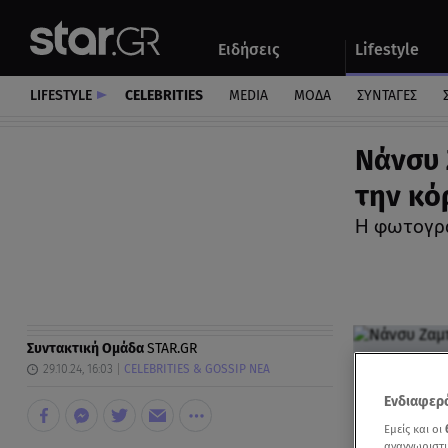
Αθλητικά
Quiz
Ειδήσεις
Lifestyle
Αυτοκίνητο
LIFESTYLE
CELEBRITIES
MEDIA
ΜΟΔΑ
ΣΥΝΤΑΓΕΣ
Νάνσυ 
την κό
Η φωτογρα
Συντακτική Ομάδα
STAR.GR
29.10.24, 16:03
CELEBRITIES & GOSSIP ΝΕΑ
Ενδιαφερό
Εμείς και οι
αναγνωριστι