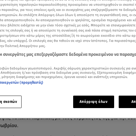
νεργοποίηση τεχνολογιών παρακολούθησης προκειμένου να υποστηριχθούν οι σκοποί
ι παρακάτω, για τους οποίους εμείς και οι συνεργάτες μας επεξεργαζόμαστε τα δεδομέ
υπηρεσιών. Αν επιλέξετε Απόρριψη όλων όλων ή αποσύρετε τη συγκατάθεσή σας, οι ε
 θα απενεργοποιηθούν. Αν απενεργοποιηθούν οι ιχνηλάτες, ορισμένο περιεχόμενο και κά
 που βλέπετε ενδέχεται να μην είναι τόσο σχετικές με εσάς. Μπορείτε να επανεμφανίσετ
ξετε τις επιλογές σας ή να αποσύρετε τη συναίνεσή σας ανά πάσα στιγμή πατώντας τον
προτιμήσεων στο κάτω μέρος της ιστοσελίδας [ή το αιωρούμενο εικονίδιο στο κάτω α
δας, εάν υπάρχει]. Οι επιλογές σας θα τεθούν σε ισχύ στον Ιστότοπος. Για περισσότερε
την Πολιτική Απορρήτου μας.
 οι συνεργάτες μας επεξεργαζόμαστε δεδομένα προκειμένου να παρασχ
ριβών δεδομένων γεωεντοπισμού. Ακριβής σάρωση χαρακτηριστικών συσκευής για αν
 Αποθήκευση ή/και πρόσβαση στα δεδομένα μιας συσκευής. Εξατομικευμένη διαφήμι
, μέτρηση διαφήμισης και περιεχομένου, έρευνα κοινού και ανάπτυξη υπηρεσιών.
Δείτε περισσότερα άρθρα μας στα αποτελέσματα αναζήτησης
συνεργατών (προμηθευτές)
Add star.gr on Google
η σκοπών
Απόρριψη όλων
Απ
πέτογλου
μαζί με τον σύζυγό της,
Νάσο Γαλακτερό
, πήγαν να
οφία, να κάνει παρέλαση με τους συμμαθητές της για την εθν
τωβρίου.