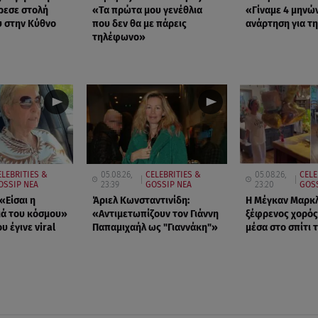
ρεσε στολή
«Τα πρώτα μου γενέθλια
«Γίναμε 4 μηνώ
 στην Κύθνο
που δεν θα με πάρεις
ανάρτηση για τη
τηλέφωνο»
ELEBRITIES &
05.08.26,
CELEBRITIES &
05.08.26,
CELE
OSSIP ΝΕΑ
23:39
GOSSIP ΝΕΑ
23:20
GOS
«Είσαι η
Άριελ Κωνσταντινίδη:
Η Μέγκαν Μαρκλ 
μά του κόσμου»
«Αντιμετωπίζουν τον Γιάννη
ξέφρενος χορός
υ έγινε viral
Παπαμιχαήλ ως "Γιαννάκη"»
μέσα στο σπίτι 