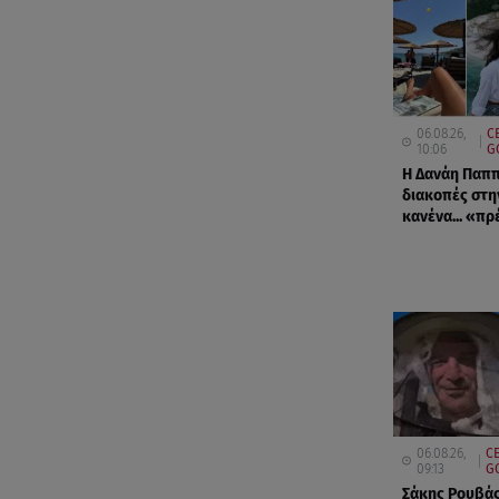
06.08.26,
C
10:06
G
Η Δανάη Παππ
διακοπές στη
κανένα... «πρ
06.08.26,
C
09:13
G
Σάκης Ρουβάς