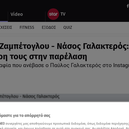
Video
ΣΧΕΣΕΙΣ
FITNESS
ΕΞΟΔΟΣ
QUIZ
Ζαμπέτογλου - Νάσος Γαλακτερός:
ρη τους στην παρέλαση
φία που ανέβασε ο Παύλος Γαλακτερός στο Instag
μαστε για το απόρρητό σας
603
συνεργάτες μας αποθηκεύουμε προσωπικά δεδομένα, όπως δεδομένα περιήγησης
κά στοιχεία, και έχουμε πρόσβαση σε αυτά στη συσκευή σας. Αν επιλέξετε Αποδοχή, θ