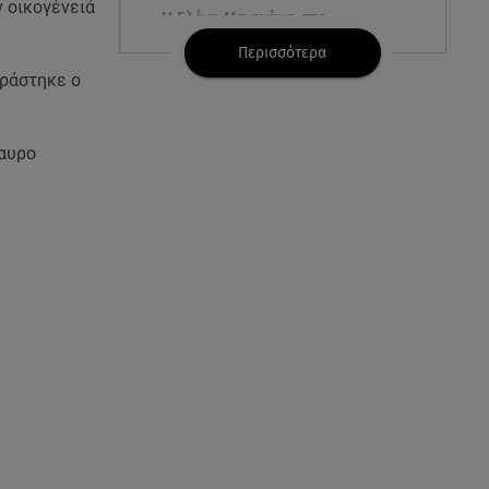
ν οικογένειά
Η Ελένη Μενεγάκη στο
Φισκάρδο! Το look και η
Περισσότερα
βεντάλια που δεν αποχωρίστηκε
ιράστηκε ο
06.08.26 , 09:17
Λιάγκας - Αντωνά: Φωτογραφίες
μαυρο
από τις glam διακοπές τους στη
Μύκονο
06.08.26 , 09:13
Σάκης Ρουβάς: Άφησε τη σκηνή
και φόρεσε στολή
μελισσοκόμου στην Κύθνο
06.08.26 , 09:09
Nissan Qashqai e-POWER:
Ρεκόρ Guinness για την
αυτονομία του