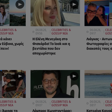
ELEBRITIES &
06.08.26,
CELEBRITIES &
06.08.26,
CELE
OSSIP ΝΕΑ
09:56
GOSSIP ΝΕΑ
09:17
GOSS
ά κάνει
Η Ελένη Μενεγάκη στο
Λιάγκας - Αντων
ν Εύβοια, χωρίς
Φισκάρδο! Το look και η
Φωτογραφίες απ
έπει»!
βεντάλια που δεν
διακοπές τους 
αποχωρίστηκε
ELEBRITIES &
06.08.26,
CELEBRITIES &
06.08.26,
CELE
OSSIP ΝΕΑ
09:07
GOSSIP ΝΕΑ
08:17
GOSS
: Άφησε τη
Λάμπρος Κωνσταντάρας:
Κατερίνα Καινο