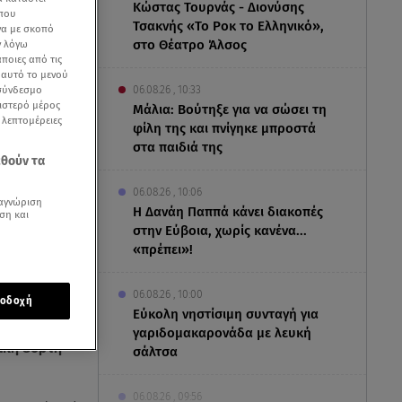
Κώστας Τουρνάς - Διονύσης
 που
Τσακνής «Το Ροκ το Ελληνικό»,
να με σκοπό
στο Θέατρο Άλσος
ν λόγω
ποιες από τις
ε αυτό το μενού
 σύνδεσμο
06.08.26 , 10:33
ριστερό μέρος
Μάλια: Βούτηξε για να σώσει τη
ς λεπτομέρειες
φίλη της και πνίγηκε μπροστά
στα παιδιά της
εθούν τα
06.08.26 , 10:06
αγνώριση
Η Δανάη Παππά κάνει διακοπές
ση και
στην Εύβοια, χωρίς κανένα...
«πρέπει»!
06.08.26 , 10:00
οδοχή
Eύκολη νηστίσιμη συνταγή για
 δουν την
γαριδομακαρονάδα με λευκή
ική εορτή
σάλτσα
06.08.26 , 09:56