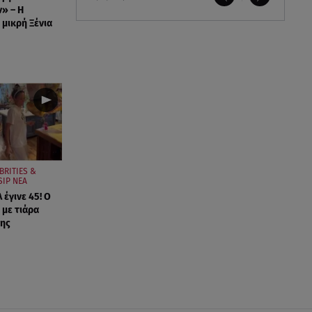
ν» – Η
 μικρή Ξένια
BRITIES &
SIP ΝΕΑ
έγινε 45! Ο
 με τιάρα
της