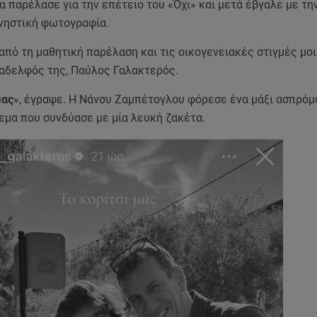
α παρέλασε για την επέτειο του «Όχι» και μετά έβγαλε με τη
μνηστική φωτογραφία.
από τη μαθητική παρέλαση και τις οικογενειακές στιγμές μο
αδελφός της, Παύλος Γαλακτερός.
μας
», έγραψε. Η Νάνσυ Ζαμπέτογλου φόρεσε ένα μάξι ασπρό
εμα που συνδύασε με μία λευκή ζακέτα.