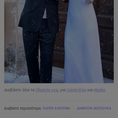
Διαβάστε όλα τα
lifestyle νεα
, για
Celebrities
και
Media
.
|
Διαβάστε περισσότερα:
SUPER ΚΑΤΕΡΙΝΑ
ΔΗΜΗΤΡΑ ΜΑΤΣΟΥΚΑ