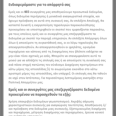
Ενδιαφερόμαστε για το απόρρητό σας
Εμείς και οι
603
συνεργάτες μας αποθηκεύουμε προσωπικά δεδομένα,
όπως δεδομένα περιήγησης ή μοναδικά αναγνωριστικά στοιχεία, και
έχουμε πρόσβαση σε αυτά στη συσκευή σας. Αν επιλέξετε Αποδοχή, θα
καταστεί δυνατή η ενεργοποίηση τεχνολογιών παρακολούθησης
προκειμένου να υποστηριχθούν οι σκοποί που εμφανίζονται παρακάτω,
για τους οποίους εμείς και οι συνεργάτες μας επεξεργαζόμαστε τα
δεδομένα με σκοπό την παροχή υπηρεσιών. Αν επιλέξετε Απόρριψη όλων
όλων ή αποσύρετε τη συγκατάθεσή σας, οι εν λόγω τεχνολογίες θα
απενεργοποιηθούν. Αν απενεργοποιηθούν οι ιχνηλάτες, ορισμένο
περιεχόμενο και κάποιες από τις διαφημίσεις που βλέπετε ενδέχεται να
μην είναι τόσο σχετικές με εσάς. Μπορείτε να επανεμφανίσετε αυτό το
μενού για να αλλάξετε τις επιλογές σας ή να αποσύρετε τη συναίνεσή σας
ανά πάσα στιγμή πατώντας τον σύνδεσμο Διαχείριση προτιμήσεων στο
κάτω μέρος της ιστοσελίδας [ή το αιωρούμενο εικονίδιο στο κάτω
αριστερό μέρος της ιστοσελίδας, εάν υπάρχει]. Οι επιλογές σας θα τεθούν
σε ισχύ στον Ιστότοπος. Για περισσότερες λεπτομέρειες ανατρέξτε στην
Πολιτική Απορρήτου μας.
Εμείς και οι συνεργάτες μας επεξεργαζόμαστε δεδομένα
προκειμένου να παρασχεθούν τα εξής:
Χρήση επακριβών δεδομένων γεωεντοπισμού. Ακριβής σάρωση
χαρακτηριστικών συσκευής για αναγνώριση ταυτότητας. Αποθήκευση ή/
και πρόσβαση στα δεδομένα μιας συσκευής. Εξατομικευμένη διαφήμιση
και περιεχόμενο, μέτρηση διαφήμισης και περιεχομένου, έρευνα κοινού
και ανάπτυξη υπηρεσιών.