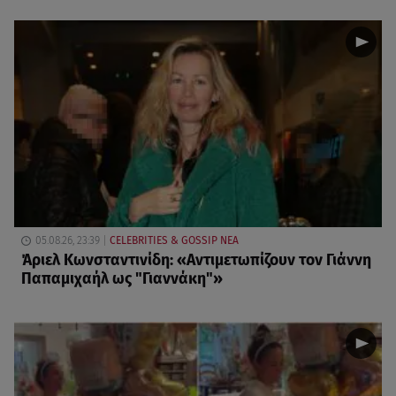
05.08.26, 23:39
CELEBRITIES & GOSSIP ΝΕΑ
Άριελ Κωνσταντινίδη: «Αντιμετωπίζουν τον Γιάννη
Παπαμιχαήλ ως "Γιαννάκη"»