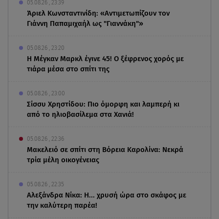
05.08.26 , 23:39
Άριελ Κωνσταντινίδη: «Αντιμετωπίζουν τον
Γιάννη Παπαμιχαήλ ως "Γιαννάκη"»
05.08.26 , 23:20
Η Μέγκαν Μαρκλ έγινε 45! Ο ξέφρενος χορός με
τιάρα μέσα στο σπίτι της
05.08.26 , 23:00
Σίσσυ Χρηστίδου: Πιο όμορφη και λαμπερή κι
από το ηλιοβασίλεμα στα Χανιά!
05.08.26 , 22:36
Μακελειό σε σπίτι στη Βόρεια Καρολίνα: Νεκρά
τρία μέλη οικογένειας
05.08.26 , 22:35
Αλεξάνδρα Νίκα: Η... χρυσή ώρα στο σκάφος με
την καλύτερη παρέα!