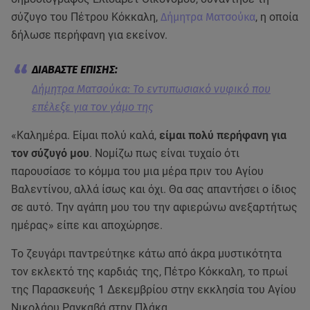
σύζυγο του Πέτρου Κόκκαλη,
Δήμητρα Ματσούκα
, η οποία
δήλωσε περήφανη για εκείνον.
Δήμητρα Ματσούκα: Το εντυπωσιακό νυφικό που
επέλεξε για τον γάμο της
«Καλημέρα. Είμαι πολύ καλά,
είμαι πολύ περήφανη για
τον σύζυγό μου
. Νομίζω πως είναι τυχαίο ότι
παρουσίασε το κόμμα του μια μέρα πριν του Αγίου
Βαλεντίνου, αλλά ίσως και όχι. Θα σας απαντήσει ο ίδιος
σε αυτό. Την αγάπη μου του την αφιερώνω ανεξαρτήτως
ημέρας» είπε και αποχώρησε.
Το ζευγάρι παντρεύτηκε κάτω από άκρα μυστικότητα
τον εκλεκτό της καρδιάς της, Πέτρο Κόκκαλη, το πρωί
της Παρασκευής 1 Δεκεμβρίου στην εκκλησία του Αγίου
Νικολάου Ραγκαβά στην Πλάκα.