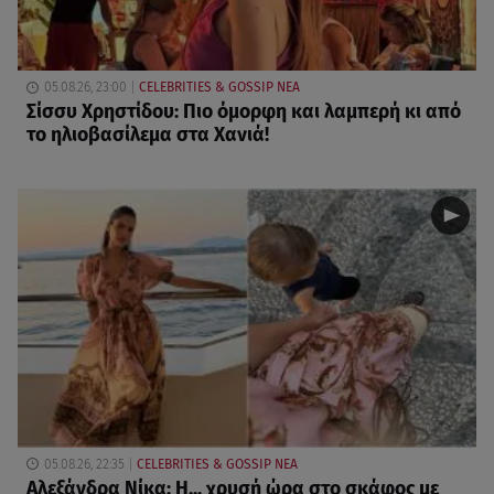
05.08.26, 23:00
CELEBRITIES & GOSSIP ΝΕΑ
Σίσσυ Χρηστίδου: Πιο όμορφη και λαμπερή κι από
το ηλιοβασίλεμα στα Χανιά!
05.08.26, 22:35
CELEBRITIES & GOSSIP ΝΕΑ
Αλεξάνδρα Νίκα: Η... χρυσή ώρα στο σκάφος με