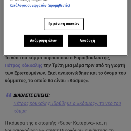
Κατάλογος συνεργατών (προμηθευτές)
Εμφάνιση σκοπών
Απόρριψη όλων
Αποδοχή
Το νέο του κόμμα παρουσίασε ο Ευρωβουλευτής,
Πέτρος Κόκκαλης
την Τρίτη μια μέρα πριν από τη γιορτή
των Ερωτευμένων. Εκεί ανακοινώθηκε και το όνομα του
κόμματος, το οποίο θα είναι: «Κόσμος».
Πέτρος Κόκκαλης: Iδρύθηκε ο «Κόσμος», το νέο του
κόμμα
Η κάμερα της εκπομπής «Super Κατερίνα» και η
δημοσιογράφος Ελισάβετ Οικονόμου, συνάντησε τη