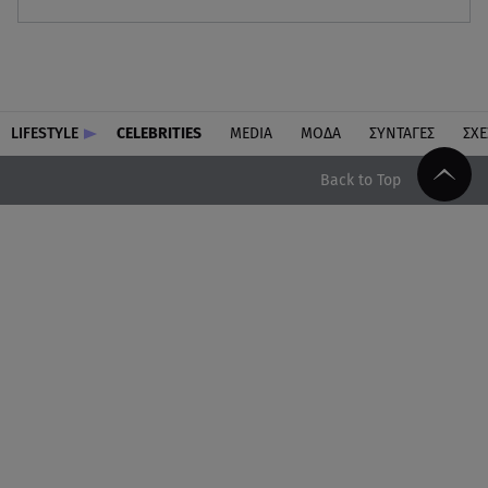
LIFESTYLE
CELEBRITIES
MEDIA
ΜΟΔΑ
ΣΥΝΤΑΓΕΣ
ΣΧΕ
Back to Top