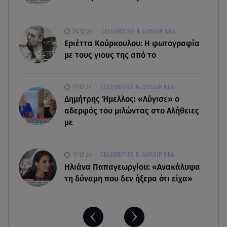
05.08.26 , 20:51
Με γαλλικό... κλειδί η ηλεκτρική διασύνδεση
24.12.24
CELEBRITIES & GOSSIP ΝΕΑ
Ελλάδας – Κύπρου (GSI)
Εριέττα Κούρκουλου: Η φωτογραφία
με τους γιους της από το
05.08.26 , 20:42
Δέσποινα Μοιραράκη: Οι ξέγνοιαστες στιγμές της
17.12.24
CELEBRITIES & GOSSIP ΝΕΑ
παρουσιάστριας στη Μύκονο
Δημήτρης Ήμελλος: «Λύγισε» ο
αδερφός του μιλώντας στο Αλήθειες
με
17.12.24
CELEBRITIES & GOSSIP ΝΕΑ
Ηλιάνα Παπαγεωργίου: «Ανακάλυψα
τη δύναμη που δεν ήξερα ότι είχα»