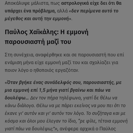
Αποκάλυψε μάλιστα, πως
αστρολογικά είχε δει ότι θα
υπάρχει ένα πρόβλημα,
αλλά
«δεν περίμενα αυτό το
μέγεθος και αυτή την εμμονή
»
.
Παύλος Χαϊκάλης: Η εμμονή
παρουσιαστή μαζί του
Στη συνέχεια, αναφέρθηκε και σε παρουσιαστή που επί
ενάμιση μήνα είχε εμμονή μαζί του και σχολίαζει για
ποιον λόγο ο ηθοποιός εργαζόταν.
«
Όταν βγήκε ένας συνάδελφός σου, παρουσιαστής, με
μια εμμονή επί 1,5 μήνα γιατί βγαίνω και πάω να
δουλέψω…
Δεν τον πήρα τηλέφωνο, γιατί δε θέλω να
κάνω διάλογο. Θέλω να με πάρει εκείνος να μου πει ότι το
έκανε γι’ αυτόν και γι’ αυτόν τον λόγο. Το συζήταγα και με
κόσμο και όλοι μου έλεγαν το ίδιο, “ρε φίλε, τέτοια εμμονή
γιατί πάω να δουλέψω;”»,
ανέφερε αρχικά ο Παύλος