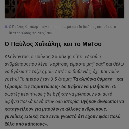
Ο Παύλος Χαϊκάλης στην επίσημη πρεμιέρα «Το δικό μας σινεμά» στο
θέατρο Άλσος, το 2019/ NDP
Ο Παύλος Χαϊκάλης και το MeToo
Κλείνοντας, ο Παύλος Χαϊκάλης είπε: «
Ακούω
ανθρώπους που λένε “κορίτσια, είμαστε μαζί σας” και θέλω
να βγάλω τις τρίχες μου. Αυτές οι δηθενιές, όχι. Και νοών,
νοείτο! Το metoo ήταν 3-5 άτομα;
Τα αληθινά θύματα –και
ξέρουμε τις περιπτώσεις- δε βγήκαν να μιλήσουν
.
Οι
σωστές περιπτώσεις δε βγήκαν να μιλήσουν και αυτό
αφήνει πολλά κενά στην όλη ιστορία.
Βγήκαν άνθρωποι να
καταγγείλουν για μπούλινγκ άλλους ανθρώπους,
γυναίκες ειδικά, που είναι γνωστό ότι έχουν φάει πολύ
ξύλο από κάποιους
».