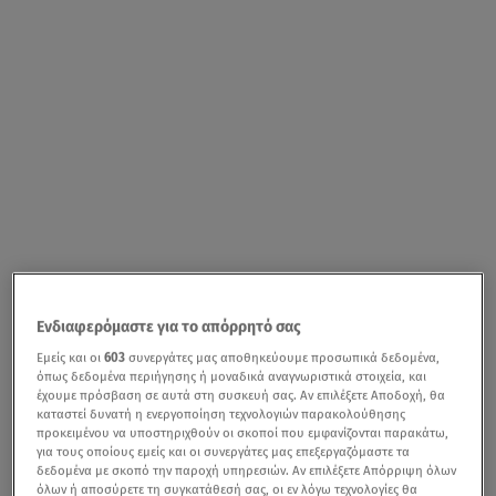
Ενδιαφερόμαστε για το απόρρητό σας
Εμείς και οι
603
συνεργάτες μας αποθηκεύουμε προσωπικά δεδομένα,
όπως δεδομένα περιήγησης ή μοναδικά αναγνωριστικά στοιχεία, και
έχουμε πρόσβαση σε αυτά στη συσκευή σας. Αν επιλέξετε Αποδοχή, θα
καταστεί δυνατή η ενεργοποίηση τεχνολογιών παρακολούθησης
προκειμένου να υποστηριχθούν οι σκοποί που εμφανίζονται παρακάτω,
για τους οποίους εμείς και οι συνεργάτες μας επεξεργαζόμαστε τα
δεδομένα με σκοπό την παροχή υπηρεσιών. Αν επιλέξετε Απόρριψη όλων
όλων ή αποσύρετε τη συγκατάθεσή σας, οι εν λόγω τεχνολογίες θα