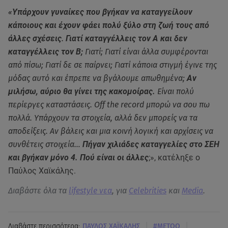
«Υπάρχουν γυναίκες που βγήκαν να καταγγείλουν
κάποιους και έχουν φάει πολύ ξύλο στη ζωή τους από
άλλες σχέσεις
.
Γιατί καταγγέλλεις τον Α και δεν
καταγγέλλεις τον Β;
Γιατί; Γιατί είναι άλλα συμφέρονται
από πίσω; Γιατί δε σε παίρνει; Γιατί κάποια στιγμή έγινε της
μόδας αυτό και έπρεπε να βγάλουμε απωθημένα;
Αν
μιλήσω, αύριο θα γίνει της κακομοίρας.
Είναι πολύ
περίεργες καταστάσεις. Off the record μπορώ να σου πω
πολλά. Υπάρχουν τα στοιχεία, αλλά δεν μπορείς να τα
αποδείξεις. Αν βάλεις και μια κοινή λογική και αρχίσεις να
συνθέτεις στοιχεία…
Πήγαν χιλιάδες καταγγελίες στο ΣΕΗ
και βγήκαν μόνο 4. Πού είναι οι άλλες
;», κατέληξε ο
Παύλος Χαϊκάλης.
Διαβάστε όλα τα
lifestyle νεα
, για
Celebrities
και
Media
.
|
|
Διαβάστε περισσότερα:
ΠΑΥΛΟΣ ΧΑΪΚΑΛΗΣ
#METOO