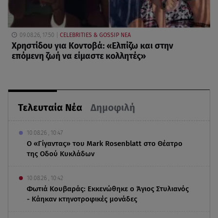
09.08.26, 17:50
CELEBRITIES & GOSSIP ΝΕΑ
Χρηστίδου για Κοντοβά: «Ελπίζω και στην
επόμενη ζωή να είμαστε κολλητές»
Τελευταία Νέα
Δημοφιλή
10.08.26 , 10:47
Ο «Γίγαντας» του Mark Rosenblatt στο Θέατρο
της Οδού Κυκλάδων
10.08.26 , 10:42
Φωτιά Κουβαράς: Εκκενώθηκε ο Άγιος Στυλιανός
- Κάηκαν κτηνοτροφικές μονάδες