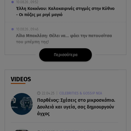
10.08.26 , 09:52
Έλλη Κοκκίνου: Καλοκαιρινές στιγμές στην Κύθνο
- Οι πόζες με ριγέ μαγιό
10.08.26 , 09:46
Λίλα Μπακλέση: Θέλει να... φάει την πατουσίτσα
του μπέμπη της!
Περισσότερα
10.08.26 , 09:20
Αλεξάνδρα Νίκα: Φωτογράφισε τον Κωνσταντίνο
Αργυρό στις διακοπές τους
VIDEOS
10.08.26 , 09:05
Σαρακήνικο: Έρευνα για την προσγείωση του
22.04.25
CELEBRITIES & GOSSIP ΝΕΑ
ελικοπτέρου - Τι λέει ο χειριστής
Παρθένος: Σχέσεις στο μικροσκόπιο.
Δουλειά και υγεία, σας δημιουργούν
10.08.26 , 09:03
άγχος
Μότσαρτ: Μήπως πέθανε από έλλειψη της
«βιταμίνης του ήλιου»;