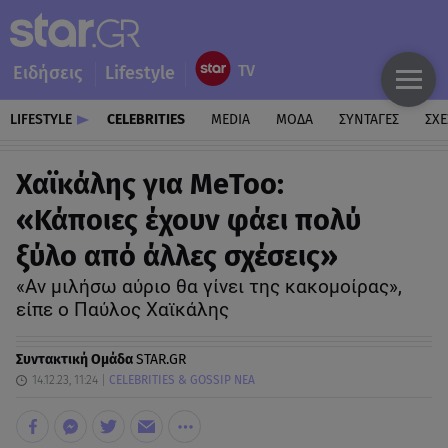
Ειδήσεις
Lifestyle
LIFESTYLE
CELEBRITIES
MEDIA
ΜΟΔΑ
ΣΥΝΤΑΓΕΣ
ΣΧΕ
Χαϊκάλης για MeToo:
«Κάποιες έχουν φάει πολύ
ξύλο από άλλες σχέσεις»
«Αν μιλήσω αύριο θα γίνει της κακομοίρας»,
είπε ο Παύλος Χαϊκάλης
Συντακτική Ομάδα
STAR.GR
14.12.23, 11:24
CELEBRITIES & GOSSIP ΝΕΑ