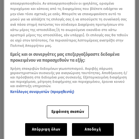
απενεργοποιηθούν. Αν απενεργοποιηθούν οι ιχνηλάτες, ορισμένο
περιεχόμενο και κάποιες από τις διαφημίσεις που βλέπετε ενδέχεται να
μην είναι τόσο σχετικές με εσάς. Μπορείτε να επανεμφανίσετε αυτό το
μενού για να αλλάξετε τις επιλογές σας ή να αποσύρετε τη συναίνεσή σας
ανά πάσα στιγμή πατώντας τον σύνδεσμο Διαχείριση προτιμήσεων στο
κάτω μέρος της ιστοσελίδας [ή το αιωρούμενο εικονίδιο στο κάτω
αριστερό μέρος της ιστοσελίδας, εάν υπάρχει]. Οι επιλογές σας θα τεθούν
σε ισχύ στον Ιστότοπος. Για περισσότερες λεπτομέρειες ανατρέξτε στην
Πολιτική Απορρήτου μας.
Απόσπασμα από τη συνέντευξη του Παύλου Χαϊκάλη στο Mega Καλημέρα
Εμείς και οι συνεργάτες μας επεξεργαζόμαστε δεδομένα
προκειμένου να παρασχεθούν τα εξής:
Μετά από πολύ καιρό έδωσε την πρώτη του τηλεοπτική
Χρήση επακριβών δεδομένων γεωεντοπισμού. Ακριβής σάρωση
χαρακτηριστικών συσκευής για αναγνώριση ταυτότητας. Αποθήκευση ή/
συνέντευξη ο
Παύλος Χαϊκάλης
στην Ελεονώρα Μελέτη,
και πρόσβαση στα δεδομένα μιας συσκευής. Εξατομικευμένη διαφήμιση
και περιεχόμενο, μέτρηση διαφήμισης και περιεχομένου, έρευνα κοινού
καλεσμένος στην εκπομπή Mega Καλημέρα.
και ανάπτυξη υπηρεσιών.
Κατάλογος συνεργατών (προμηθευτές)
«
Σιχάθηκα με όλο αυτό το οποίο γίνεται στην
τηλεόραση
. Έχω δει ο ένας να κατακερματίζει τον άλλο. Οι
Εμφάνιση σκοπών
άνθρωποι δεν έχουν προσωπική ζωή και ασχολούνται με
τις ζωές των άλλων»,
είπε ο ηθοποιός, σημειώνοντας
πως
«η τέχνη πρέπει να είναι ενωτική»
.
Απόρριψη όλων
Αποδοχή