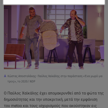
Κώστας Αποστολάκης- Παύλος Χαϊκάλης στην παράσταση «Ένα μωρό για
τρεις», το 2020/ NDP
Ο Παύλος Χαϊκάλης έχει απομακρυνθεί από τα φώτα της
δημοσιότητας και την υποκριτική, μετά την εμφάνιση
του metoo και τους ισχυρισμούς που ακούστηκαν εις