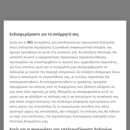
Ενδιαφερόμαστε για το απόρρητό σας
Εμείς και οι
603
συνεργάτες μας αποθηκεύουμε προσωπικά δεδομένα,
όπως δεδομένα περιήγησης ή μοναδικά αναγνωριστικά στοιχεία, και
έχουμε πρόσβαση σε αυτά στη συσκευή σας. Αν επιλέξετε Αποδοχή, θα
καταστεί δυνατή η ενεργοποίηση τεχνολογιών παρακολούθησης
προκειμένου να υποστηριχθούν οι σκοποί που εμφανίζονται παρακάτω,
για τους οποίους εμείς και οι συνεργάτες μας επεξεργαζόμαστε τα
δεδομένα με σκοπό την παροχή υπηρεσιών. Αν επιλέξετε Απόρριψη όλων
όλων ή αποσύρετε τη συγκατάθεσή σας, οι εν λόγω τεχνολογίες θα
απενεργοποιηθούν. Αν απενεργοποιηθούν οι ιχνηλάτες, ορισμένο
περιεχόμενο και κάποιες από τις διαφημίσεις που βλέπετε ενδέχεται να
μην είναι τόσο σχετικές με εσάς. Μπορείτε να επανεμφανίσετε αυτό το
μενού για να αλλάξετε τις επιλογές σας ή να αποσύρετε τη συναίνεσή σας
ανά πάσα στιγμή πατώντας τον σύνδεσμο Διαχείριση προτιμήσεων στο
κάτω μέρος της ιστοσελίδας [ή το αιωρούμενο εικονίδιο στο κάτω
αριστερό μέρος της ιστοσελίδας, εάν υπάρχει]. Οι επιλογές σας θα τεθούν
σε ισχύ στον Ιστότοπος. Για περισσότερες λεπτομέρειες ανατρέξτε στην
Πολιτική Απορρήτου μας.
Εμείς και οι συνεργάτες μας επεξεργαζόμαστε δεδομένα