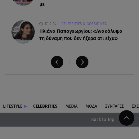
με
17.12.24
CELEBRITIES & GOSSIP ΝΕΑ
Ηλιάνα Παπαγεωργίου: «Ανακάλυψα
τη δύναμη που δεν ήξερα ότι είχα»
LIFESTYLE
CELEBRITIES
MEDIA
ΜΟΔΑ
ΣΥΝΤΑΓΕΣ
ΣΧΕ
Back to Top