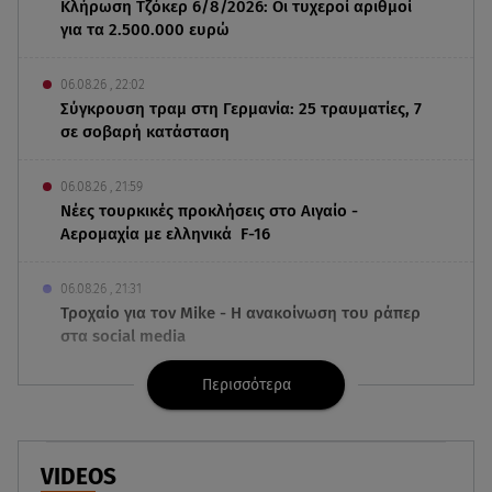
Κλήρωση Τζόκερ 6/8/2026: Οι τυχεροί αριθμοί
για τα 2.500.000 ευρώ
06.08.26 , 22:02
Σύγκρουση τραμ στη Γερμανία: 25 τραυματίες, 7
σε σοβαρή κατάσταση
06.08.26 , 21:59
Νέες τουρκικές προκλήσεις στο Αιγαίο -
Αερομαχία με ελληνικά F-16
06.08.26 , 21:31
Τροχαίο για τον Mike - Η ανακοίνωση του ράπερ
στα social media
Περισσότερα
06.08.26 , 21:22
Ισραήλ - Κύπρος - Κρήτη: Το μεγαλύτερο
υποθαλάσσιο καλώδιο στον κόσμο
VIDEOS