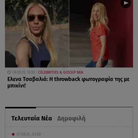
06.08.26, 18:30
CELEBRITIES & GOSSIP ΝΕΑ
Ελενα Τσαβαλιά: Η throwback φωτογραφία της με
μπικίνι!
Τελευταία Νέα
Δημοφιλή
07.08.26 , 03:00