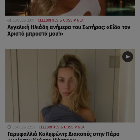
06.08.26, 23:11
CELEBRITIES & GOSSIP ΝΕΑ
Αγγελική Ηλιάδη ανήμερα του Σωτήρος: «Είδα τον
Χριστό μπροστά μου!»
06.08.26, 22:39
CELEBRITIES & GOSSIP ΝΕΑ
Γαρυφαλλιά Καληφώνη: Διακοπές στην Πάρο