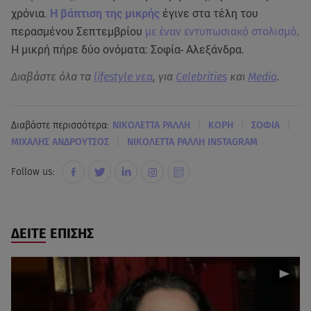
χρόνια.
Η βάπτιση της μικρής
έγινε στα τέλη του
περασμένου Σεπτεμβρίου
με έναν εντυπωσιακό στολισμό
.
Η μικρή πήρε δύο ονόματα: Σοφία- Αλεξάνδρα.
Διαβάστε όλα τα
lifestyle νεα
, για
Celebrities
και
Media
.
|
|
|
Διαβάστε περισσότερα:
ΝΙΚΟΛΕΤΤΑ ΡΑΛΛΗ
ΚΟΡΗ
ΣΟΦΙΑ
|
ΜΙΧΑΛΗΣ ΑΝΔΡΟΥΤΣΟΣ
ΝΙΚΟΛΕΤΤΑ ΡΑΛΛΗ INSTAGRAM
Follow us:
ΔΕΙΤΕ ΕΠΙΣΗΣ