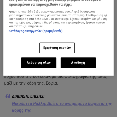
προκειμένου να παρασχεθούν τα εξής:
Χρήση επακριβών δεδομένων γεωεντοπισμού. Ακριβής σάρωση
χαρακτηριστικών συσκευής για αναγνώριση ταυτότητας. Αποθήκευση ή/
και πρόσβαση στα δεδομένα μιας συσκευής. Εξατομικευμένη διαφήμιση
και περιεχόμενο, μέτρηση διαφήμισης και περιεχομένου, έρευνα κοινού
και ανάπτυξη υπηρεσιών.
Κατάλογος συνεργατών (προμηθευτές)
«Πήρα 29 κιλά στην εγκυμοσύνη μου», είχε αποκαλύψει η Νικολέττα
Εμφάνιση σκοπών
Ράλλη στην εκπομπή «Μαμά-δες», τον περασμένο Μάιο- βίντεο ΕΡΤ
Την ονομαστική της εορτή είχε χθες η
Νικολέττα Ράλλη
Απόρριψη όλων
Αποδοχή
και ευχαρίστησε τους διαδικτυακούς της φίλους για τις
ευχές που της έστειλαν, με μια φωτογραφία της ίδιας
μαζί με την κόρη της, Σοφία.
Νικολέττα Ράλλη: Δείτε το ονειρεμένο δωμάτιο της
κόρης της