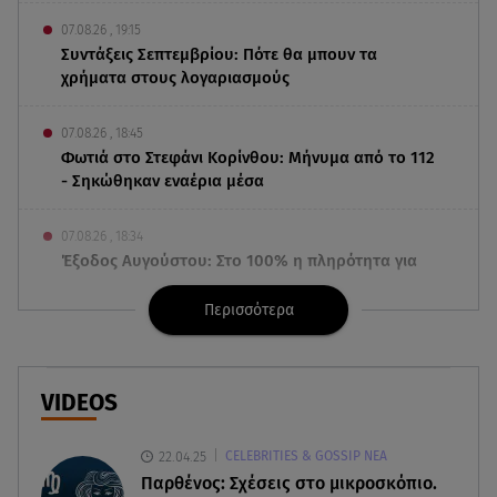
07.08.26 , 19:15
Συντάξεις Σεπτεμβρίου: Πότε θα μπουν τα
χρήματα στους λογαριασμούς
07.08.26 , 18:45
Φωτιά στο Στεφάνι Κορίνθου: Μήνυμα από το 112
- Σηκώθηκαν εναέρια μέσα
07.08.26 , 18:34
Έξοδος Αυγούστου: Στο 100% η πληρότητα για
Κυκλάδες
Περισσότερα
07.08.26 , 17:44
Παιδικοί σταθμοί: Πότε βγαίνουν τα προσωρινά
αποτελέσματα
VIDEOS
07.08.26 , 17:13
22.04.25
CELEBRITIES & GOSSIP ΝΕΑ
Τροχαίο Σέρρες: «Έχασα τη σύζυγο και το παιδί
Παρθένος: Σχέσεις στο μικροσκόπιο.
μου. Τα έχασα όλα»