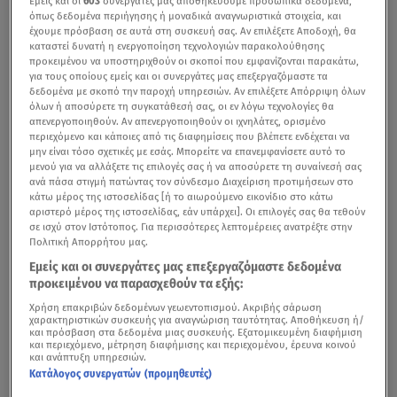
Εμείς και οι
603
συνεργάτες μας αποθηκεύουμε προσωπικά δεδομένα,
όπως δεδομένα περιήγησης ή μοναδικά αναγνωριστικά στοιχεία, και
έχουμε πρόσβαση σε αυτά στη συσκευή σας. Αν επιλέξετε Αποδοχή, θα
καταστεί δυνατή η ενεργοποίηση τεχνολογιών παρακολούθησης
προκειμένου να υποστηριχθούν οι σκοποί που εμφανίζονται παρακάτω,
για τους οποίους εμείς και οι συνεργάτες μας επεξεργαζόμαστε τα
δεδομένα με σκοπό την παροχή υπηρεσιών. Αν επιλέξετε Απόρριψη όλων
όλων ή αποσύρετε τη συγκατάθεσή σας, οι εν λόγω τεχνολογίες θα
απενεργοποιηθούν. Αν απενεργοποιηθούν οι ιχνηλάτες, ορισμένο
περιεχόμενο και κάποιες από τις διαφημίσεις που βλέπετε ενδέχεται να
μην είναι τόσο σχετικές με εσάς. Μπορείτε να επανεμφανίσετε αυτό το
μενού για να αλλάξετε τις επιλογές σας ή να αποσύρετε τη συναίνεσή σας
ανά πάσα στιγμή πατώντας τον σύνδεσμο Διαχείριση προτιμήσεων στο
κάτω μέρος της ιστοσελίδας [ή το αιωρούμενο εικονίδιο στο κάτω
αριστερό μέρος της ιστοσελίδας, εάν υπάρχει]. Οι επιλογές σας θα τεθούν
σε ισχύ στον Ιστότοπος. Για περισσότερες λεπτομέρειες ανατρέξτε στην
Πολιτική Απορρήτου μας.
Εμείς και οι συνεργάτες μας επεξεργαζόμαστε δεδομένα
προκειμένου να παρασχεθούν τα εξής:
Χρήση επακριβών δεδομένων γεωεντοπισμού. Ακριβής σάρωση
χαρακτηριστικών συσκευής για αναγνώριση ταυτότητας. Αποθήκευση ή/
και πρόσβαση στα δεδομένα μιας συσκευής. Εξατομικευμένη διαφήμιση
και περιεχόμενο, μέτρηση διαφήμισης και περιεχομένου, έρευνα κοινού
και ανάπτυξη υπηρεσιών.
Κατάλογος συνεργατών (προμηθευτές)