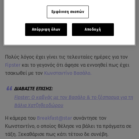
Εμφάνιση σκοπών
Απόρριψη όλων
Αποδοχή
Πολύς λόγος έχει γίνει τις τελευταίες ημέρες για τον
Fipster
και το γεγονός ότι άφησε να εννοηθεί πως έχει
τσακωθεί με τον
Κωνσταντίνο Βασάλο.
Fipster: Ο καβγάς με τον Βασάλο & το ξέσπασμα για τη
Βάλια Χατζηθεοδώρου
Η κάμερα του
Breakfast@star
συνάντησε τον
Κωνσταντίνο, ο οποίος θέλησε να βάλει τα πράγματα σε
τάξη. Ξεκαθάρισε πως κάτι τέτοιο δε συνέβη.