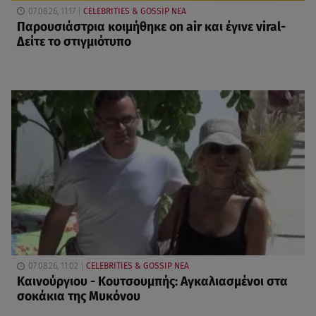
07.08.26, 11:17
CELEBRITIES & GOSSIP ΝΕΑ
Παρουσιάστρια κοιμήθηκε on air και έγινε viral-
Δείτε το στιγμιότυπο
07.08.26, 11:02
CELEBRITIES & GOSSIP ΝΕΑ
Καινούργιου - Κουτσουμπής: Αγκαλιασμένοι στα
σοκάκια της Μυκόνου