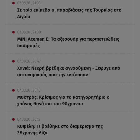
07.08.26 , 21:03
Σε τρία επίπεδα οι παραβιάσεις της Τουρκίας στο
Αιγαίο
07.08.26 , 21:00
MINI Aceman E: Τα αξεσουάρ για περιπετειώδεις
διαδρομές
07.08.26 , 20:47
Χανιά: Νεκρή βρέθηκε αγνοούμενη - Ξέφυγε από
αστυνομικούς που την εντόπισαν
07.08.26 , 20:18
Μυστράς: Κρίσιμος για το κατηγορητήριο ο
χρόνος θανάτου του 90χρονου
07.08.26 , 20:13
Κυψέλη: Tι βρέθηκε στο διαμέρισμα της
38χρονης Λίζα