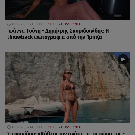
07.08.26, 15:24
CELEBRITIES & GOSSIP ΝΕΑ
Ιωάννα Τούνη - Δημήτρης Σπυριδωνίδης: Η
throwback φωτογραφία από την Ίμπιζα
07.08.26, 14:44
CELEBRITIES & GOSSIP ΝΕΑ
Στεφανίδου: «Κόβει» την ανάσα με το σώμα της -