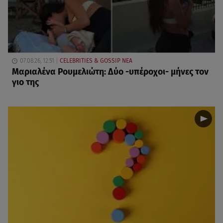
07.08.26, 12:51
CELEBRITIES & GOSSIP ΝΕΑ
Μαριαλένα Ρουμελιώτη: Δύο -υπέροχοι- μήνες τον
γιο της