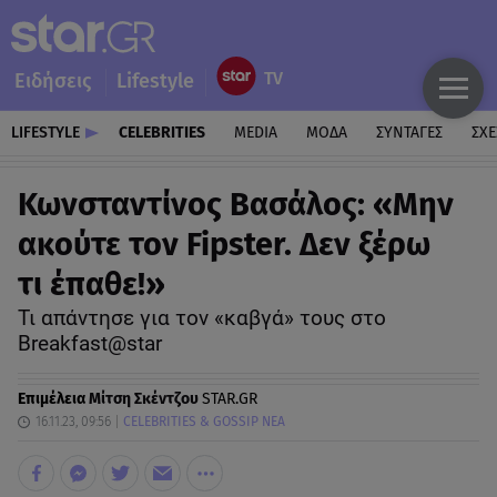
Ειδήσεις
Lifestyle
LIFESTYLE
CELEBRITIES
MEDIA
ΜΟΔΑ
ΣΥΝΤΑΓΕΣ
ΣΧΕ
Κωνσταντίνος Βασάλος: «Μην
ακούτε τον Fipster. Δεν ξέρω
τι έπαθε!»
Τι απάντησε για τον «καβγά» τους στο
Breakfast@star
Επιμέλεια
Μίτση Σκέντζου
STAR.GR
16.11.23, 09:56
CELEBRITIES & GOSSIP ΝΕΑ