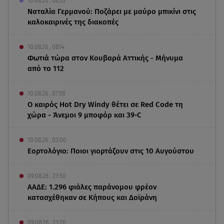
10.08.26 , 08:33
Ναταλία Γερμανού: Ποζάρει με μαύρο μπικίνι στις
καλοκαιρινές της διακοπές
10.08.26 , 08:14
Φωτιά τώρα στον Κουβαρά Αττικής - Μήνυμα
από το 112
10.08.26 , 07:58
Ο καιρός Hot Dry Windy θέτει σε Red Code τη
χώρα - Άνεμοι 9 μποφόρ και 39◦C
10.08.26 , 03:00
Εορτολόγιο: Ποιοι γιορτάζουν στις 10 Αυγούστου
09.08.26 , 23:50
ΑΑΔΕ: 1.296 φιάλες παράνομου φρέον
κατασχέθηκαν σε Κήπους και Δοϊράνη
09.08.26 , 23:20