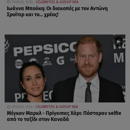
09.08.26, 16:30
CELEBRITIES & GOSSIP ΝΕΑ
Ιωάννα Μπούκη: Οι διακοπές με τον Αντώνη
Σροίτερ και το... χρέος!
09.08.26, 15:54
CELEBRITIES & GOSSIP ΝΕΑ
Μέγκαν Μαρκλ - Πρίγκιπας Χάρι: Πόσταραν selfie
από το ταξίδι στον Καναδά