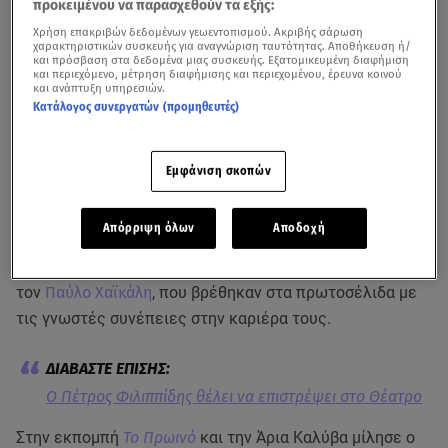
προκειμένου να παρασχεθούν τα εξής:
Χρήση επακριβών δεδομένων γεωεντοπισμού. Ακριβής σάρωση
χαρακτηριστικών συσκευής για αναγνώριση ταυτότητας. Αποθήκευση ή/
και πρόσβαση στα δεδομένα μιας συσκευής. Εξατομικευμένη διαφήμιση
και περιεχόμενο, μέτρηση διαφήμισης και περιεχομένου, έρευνα κοινού
και ανάπτυξη υπηρεσιών.
Κατάλογος συνεργατών (προμηθευτές)
Εμφάνιση σκοπών
Δείτε το σχετικό βίντεο από την εκπομπή του ΑΝΤ1
Απόρριψη όλων
Αποδοχή
Κι οι δύο πρωταγωνίστησαν στο #metoo του ελληνικού
θεάτρου το 2020. Ο λόγος για τον
Πέτρο Φιλιππίδη
και
τον
Παύλο Χαϊκάλη
, που βρέθηκαν στα πρωτοσέλιδα με
τις γνωστές συνέπειες στην καριέρα τους.
Ο Πέτρος Φιλιππίδης θέλει να επιστρέψει στο Θέατρο
Στην εκπομπή
Το Πρωινό
και την Άρια Καλύβα μίλησε ο