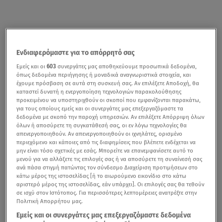
Ενδιαφερόμαστε για το απόρρητό σας
Εμείς και οι
603
συνεργάτες μας αποθηκεύουμε προσωπικά δεδομένα,
όπως δεδομένα περιήγησης ή μοναδικά αναγνωριστικά στοιχεία, και
έχουμε πρόσβαση σε αυτά στη συσκευή σας. Αν επιλέξετε Αποδοχή, θα
καταστεί δυνατή η ενεργοποίηση τεχνολογιών παρακολούθησης
προκειμένου να υποστηριχθούν οι σκοποί που εμφανίζονται παρακάτω,
για τους οποίους εμείς και οι συνεργάτες μας επεξεργαζόμαστε τα
δεδομένα με σκοπό την παροχή υπηρεσιών. Αν επιλέξετε Απόρριψη όλων
όλων ή αποσύρετε τη συγκατάθεσή σας, οι εν λόγω τεχνολογίες θα
απενεργοποιηθούν. Αν απενεργοποιηθούν οι ιχνηλάτες, ορισμένο
περιεχόμενο και κάποιες από τις διαφημίσεις που βλέπετε ενδέχεται να
μην είναι τόσο σχετικές με εσάς. Μπορείτε να επανεμφανίσετε αυτό το
μενού για να αλλάξετε τις επιλογές σας ή να αποσύρετε τη συναίνεσή σας
ανά πάσα στιγμή πατώντας τον σύνδεσμο Διαχείριση προτιμήσεων στο
κάτω μέρος της ιστοσελίδας [ή το αιωρούμενο εικονίδιο στο κάτω
αριστερό μέρος της ιστοσελίδας, εάν υπάρχει]. Οι επιλογές σας θα τεθούν
σε ισχύ στον Ιστότοπος. Για περισσότερες λεπτομέρειες ανατρέξτε στην
Πολιτική Απορρήτου μας.
Εμείς και οι συνεργάτες μας επεξεργαζόμαστε δεδομένα