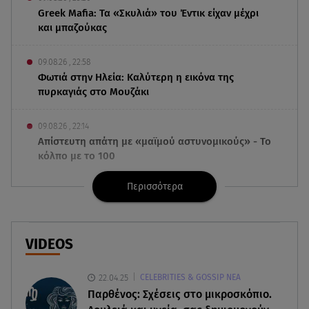
Greek Mafia: Τα «Σκυλιά» του Έντικ είχαν μέχρι
και μπαζούκας
09.08.26 , 22:58
Φωτιά στην Ηλεία: Καλύτερη η εικόνα της
πυρκαγιάς στο Μουζάκι
09.08.26 , 22:14
Απίστευτη απάτη με «μαϊμού αστυνομικούς» - Το
κόλπο με το 100
Περισσότερα
09.08.26 , 21:24
Πέθανε ο σπουδαίος ηθοποιός Νίκος
Καλογερόπουλος
VIDEOS
09.08.26 , 21:11
Μεγάλη φωτιά στο Μουζάκι Ηλείας - Επιχειρούν
22.04.25
CELEBRITIES & GOSSIP ΝΕΑ
105 πυροσβέστες και 9 εναέρια
Παρθένος: Σχέσεις στο μικροσκόπιο.