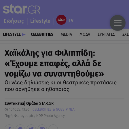
Ειδήσεις
Lifestyle
LIFESTYLE
CELEBRITIES
MEDIA
ΜΟΔΑ
ΣΥΝΤΑΓΕΣ
ΣΧΕ
Χαϊκάλης για Φιλιππίδη:
«Έχουμε επαφές, αλλά δε
νομίζω να συναντηθούμε»
Οι νέες δηλώσεις κι οι θεατρικές προτάσεις
που αρνήθηκε ο ηθοποιός
Συντακτική Ομάδα
STAR.GR
10.10.23, 13:30
CELEBRITIES & GOSSIP ΝΕΑ
Πηγή: Φωτογραφίες NDP Photo Agency