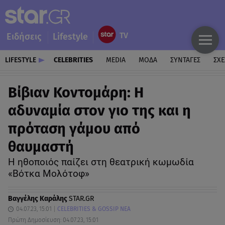
Ειδήσεις
Lifestyle
LIFESTYLE
CELEBRITIES
MEDIA
ΜΟΔΑ
ΣΥΝΤΑΓΕΣ
ΣΧΕ
Βίβιαν Κοντομάρη: Η
αδυναμία στον γιο της και η
πρόταση γάμου από
θαυμαστή
Η ηθοποιός παίζει στη θεατρική κωμωδία
«Βότκα Μολότοφ»
Βαγγέλης Καράλης
STAR.GR
04.07.23, 15:01
CELEBRITIES & GOSSIP ΝΕΑ
Πρώτη Δημοσίευση: 04.07.23, 15:01