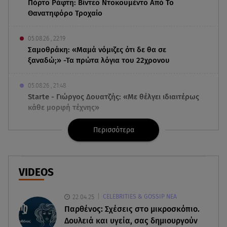
Πόρτο Ράφτη: Bίντεο Ντοκουμέντο Από Το
Θανατηφόρο Τροχαίο
05.08.26 , 22:19
Σαμοθράκη: «Μαμά νόμιζες ότι δε θα σε
ξαναδώ;» -Τα πρώτα λόγια του 22χρονου
05.08.26 , 21:48
Starte - Γιώργος Δουατζής: «Με θέλγει ιδιαιτέρως
κάθε μορφή τέχνης»
Περισσότερα
05.08.26 , 21:41
«Στην κόψη του ξυραφιού» οι συνομιλίες ΗΠΑ –
Ιράν
VIDEOS
05.08.26 , 21:22
Ευρυδίκη Βαλαβάνη για Γρηγόρη Μόργκαν:
22.04.25
CELEBRITIES & GOSSIP ΝΕΑ
«Oνειρευόμουν έναν άντρα σαν εσένα»
Παρθένος: Σχέσεις στο μικροσκόπιο.
Δουλειά και υγεία, σας δημιουργούν