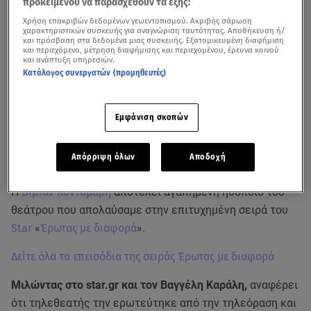
προκειμένου να παρασχεθούν τα εξής:
Χρήση επακριβών δεδομένων γεωεντοπισμού. Ακριβής σάρωση
χαρακτηριστικών συσκευής για αναγνώριση ταυτότητας. Αποθήκευση ή/
και πρόσβαση στα δεδομένα μιας συσκευής. Εξατομικευμένη διαφήμιση
και περιεχόμενο, μέτρηση διαφήμισης και περιεχομένου, έρευνα κοινού
και ανάπτυξη υπηρεσιών.
Κατάλογος συνεργατών (προμηθευτές)
Εμφάνιση σκοπών
Απόρριψη όλων
Αποδοχή
Η Βίβιαν Κοντομάρη μίλησε για όλα στο star.gr
Η
Βίβιαν Κοντομάρη
αποτελεί αγαπημένη ηθοποιό του
θεάτρου που απολαύσαμε στην επιτυχημένη σειρά του
Star
«
Έρωτας με διαφορά
».
Δείτε όλα τα επεισόδια της σειράς Έρωτας με διαφορά
Μιλώντας στο star.gr και τον Βαγγέλη Καράλη,
αναφέρει
ότι τηλεθεατής την ερωτεύτηκε από την τηλεόραση και