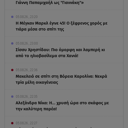
Γιάννη Παπαμιχαήλ ως "Γιαννάκη"»
05.08.26 , 23:20
Η Μέγκαν Μαρκλ έγινε 45! Ο ξέφρενος χορός με
τιάρα μέσα στο σπίτι της
05.08.26 , 23:00
Σίσσυ Χρηστίδου: Πιο όμορφη και λαμπερή κι
από το ηλιοβασίλεμα στα Χανιά!
05.08.26 , 22:36
Μακελειό σε σπίτι στη Βόρεια Καρολίνα: Νεκρά
τρία μέλη οικογένειας
05.08.26 , 22:35
Αλεξάνδρα Νίκα: Η... χρυσή ώρα στο σκάφος με
την καλύτερη παρέα!
05.08.26 , 22:27