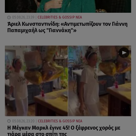
05.08.26, 23:39
CELEBRITIES & GOSSIP ΝΕΑ
Άριελ Κωνσταντινίδη: «Αντιμετωπίζουν τον Γιάννη
Παπαμιχαήλ ως "Γιαννάκη"»
05.08.26, 23:20
CELEBRITIES & GOSSIP ΝΕΑ
Η Μέγκαν Μαρκλ έγινε 45! Ο ξέφρενος χορός με
τιάρα μέσα στο σπίτι της