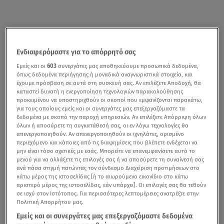
Ενδιαφερόμαστε για το απόρρητό σας
Εμείς και οι
603
συνεργάτες μας αποθηκεύουμε προσωπικά δεδομένα,
όπως δεδομένα περιήγησης ή μοναδικά αναγνωριστικά στοιχεία, και
έχουμε πρόσβαση σε αυτά στη συσκευή σας. Αν επιλέξετε Αποδοχή, θα
καταστεί δυνατή η ενεργοποίηση τεχνολογιών παρακολούθησης
προκειμένου να υποστηριχθούν οι σκοποί που εμφανίζονται παρακάτω,
για τους οποίους εμείς και οι συνεργάτες μας επεξεργαζόμαστε τα
δεδομένα με σκοπό την παροχή υπηρεσιών. Αν επιλέξετε Απόρριψη όλων
όλων ή αποσύρετε τη συγκατάθεσή σας, οι εν λόγω τεχνολογίες θα
απενεργοποιηθούν. Αν απενεργοποιηθούν οι ιχνηλάτες, ορισμένο
περιεχόμενο και κάποιες από τις διαφημίσεις που βλέπετε ενδέχεται να
μην είναι τόσο σχετικές με εσάς. Μπορείτε να επανεμφανίσετε αυτό το
μενού για να αλλάξετε τις επιλογές σας ή να αποσύρετε τη συναίνεσή σας
ανά πάσα στιγμή πατώντας τον σύνδεσμο Διαχείριση προτιμήσεων στο
κάτω μέρος της ιστοσελίδας [ή το αιωρούμενο εικονίδιο στο κάτω
αριστερό μέρος της ιστοσελίδας, εάν υπάρχει]. Οι επιλογές σας θα τεθούν
σε ισχύ στον Ιστότοπος. Για περισσότερες λεπτομέρειες ανατρέξτε στην
Πολιτική Απορρήτου μας.
Εμείς και οι συνεργάτες μας επεξεργαζόμαστε δεδομένα