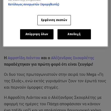
Κατάλογος συνεργατών (προμηθευτές)
Εμφάνιση σκοπών
Απόρριψη όλων
Αποδοχή
Η
Αφροτίδη Λιάντου
και ο
Αλέξανδρος Σκουρλέτης
παραδέχτηκαν για πρώτη φορά ότι είναι ζευγάρι!
Οι δυο τους πρωταγωνιστούν στην σειρά του Mega «Γη
της Ελιάς», ενώ εκτός γυρισμάτων ζουν τον έρωτά τους
και περνούν όμορφες στιγμές.
Η Αφροδίτη Λιάντου και ο Αλέξανδρος Σκουρλέτης με
αφορμή τις ημέρες του Πάσχα αποφάσισαν να κάνουν
ένα ταξίδι μαζί και να απολαύσουν δημιουργικό χρόνο.