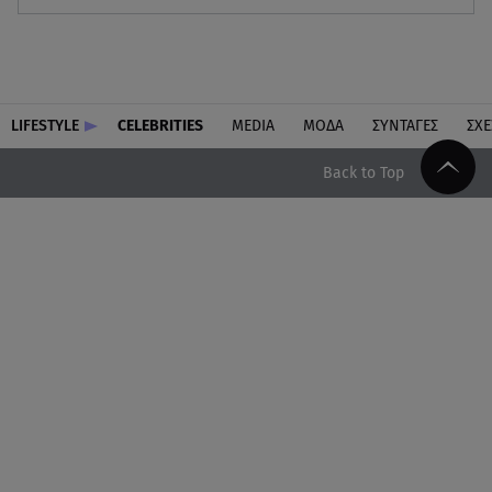
LIFESTYLE
CELEBRITIES
MEDIA
ΜΟΔΑ
ΣΥΝΤΑΓΕΣ
ΣΧΕ
Back to Top