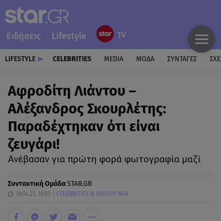
Ειδήσεις
Lifestyle
LIFESTYLE
CELEBRITIES
MEDIA
ΜΟΔΑ
ΣΥΝΤΑΓΕΣ
ΣΧΕ
Αφροδίτη Λιάντου –
Αλέξανδρος Σκουρλέτης:
Παραδέχτηκαν ότι είναι
ζευγάρι!
Ανέβασαν για πρώτη φορά φωτογραφία μαζί
Συντακτική Ομάδα
STAR.GR
18.04.23, 16:05
CELEBRITIES & GOSSIP ΝΕΑ