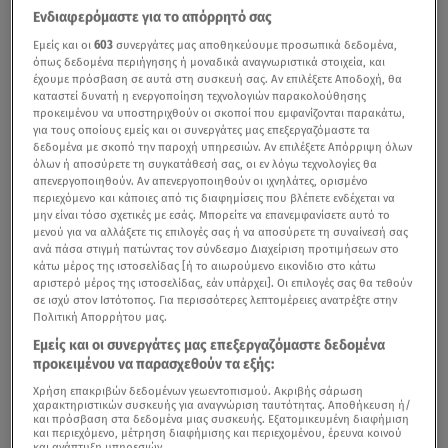
Ενδιαφερόμαστε για το απόρρητό σας
Εμείς και οι
603
συνεργάτες μας αποθηκεύουμε προσωπικά δεδομένα,
όπως δεδομένα περιήγησης ή μοναδικά αναγνωριστικά στοιχεία, και
έχουμε πρόσβαση σε αυτά στη συσκευή σας. Αν επιλέξετε Αποδοχή, θα
καταστεί δυνατή η ενεργοποίηση τεχνολογιών παρακολούθησης
προκειμένου να υποστηριχθούν οι σκοποί που εμφανίζονται παρακάτω,
για τους οποίους εμείς και οι συνεργάτες μας επεξεργαζόμαστε τα
δεδομένα με σκοπό την παροχή υπηρεσιών. Αν επιλέξετε Απόρριψη όλων
όλων ή αποσύρετε τη συγκατάθεσή σας, οι εν λόγω τεχνολογίες θα
απενεργοποιηθούν. Αν απενεργοποιηθούν οι ιχνηλάτες, ορισμένο
περιεχόμενο και κάποιες από τις διαφημίσεις που βλέπετε ενδέχεται να
μην είναι τόσο σχετικές με εσάς. Μπορείτε να επανεμφανίσετε αυτό το
μενού για να αλλάξετε τις επιλογές σας ή να αποσύρετε τη συναίνεσή σας
ανά πάσα στιγμή πατώντας τον σύνδεσμο Διαχείριση προτιμήσεων στο
κάτω μέρος της ιστοσελίδας [ή το αιωρούμενο εικονίδιο στο κάτω
αριστερό μέρος της ιστοσελίδας, εάν υπάρχει]. Οι επιλογές σας θα τεθούν
σε ισχύ στον Ιστότοπος. Για περισσότερες λεπτομέρειες ανατρέξτε στην
Πολιτική Απορρήτου μας.
Εμείς και οι συνεργάτες μας επεξεργαζόμαστε δεδομένα
προκειμένου να παρασχεθούν τα εξής:
Χρήση επακριβών δεδομένων γεωεντοπισμού. Ακριβής σάρωση
χαρακτηριστικών συσκευής για αναγνώριση ταυτότητας. Αποθήκευση ή/
και πρόσβαση στα δεδομένα μιας συσκευής. Εξατομικευμένη διαφήμιση
και περιεχόμενο, μέτρηση διαφήμισης και περιεχομένου, έρευνα κοινού
και ανάπτυξη υπηρεσιών.