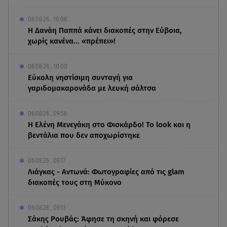
06.08.26 , 10:06
Η Δανάη Παππά κάνει διακοπές στην Εύβοια,
χωρίς κανένα... «πρέπει»!
06.08.26 , 10:00
Eύκολη νηστίσιμη συνταγή για
γαριδομακαρονάδα με λευκή σάλτσα
06.08.26 , 09:56
Η Ελένη Μενεγάκη στο Φισκάρδο! Το look και η
βεντάλια που δεν αποχωρίστηκε
06.08.26 , 09:17
Λιάγκας - Αντωνά: Φωτογραφίες από τις glam
διακοπές τους στη Μύκονο
06.08.26 , 09:13
Σάκης Ρουβάς: Άφησε τη σκηνή και φόρεσε