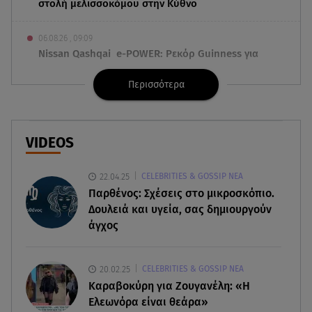
στολή μελισσοκόμου στην Κύθνο
06.08.26 , 09:09
Nissan Qashqai e-POWER: Ρεκόρ Guinness για
την αυτονομία του
Περισσότερα
06.08.26 , 09:07
Λάμπρος Κωνσταντάρας: «Τα πρώτα μου
γενέθλια που δεν θα με πάρεις τηλέφωνο»
VIDEOS
06.08.26 , 09:03
22.04.25
CELEBRITIES & GOSSIP ΝΕΑ
Μαρία Κάλλας: Όταν η ντίβα της όπερας μίλησε
Παρθένος: Σχέσεις στο μικροσκόπιο.
σπαστά ελληνικά στο ραδιόφωνο
Δουλειά και υγεία, σας δημιουργούν
άγχος
06.08.26 , 08:58
Τι είναι το «πολωμένο μελτέμι», που
τροφοδότησε τις φωτιές σε Αττικοβοιωτία
20.02.25
CELEBRITIES & GOSSIP ΝΕΑ
Καραβοκύρη για Ζουγανέλη: «Η
06.08.26 , 08:35
Ελεωνόρα είναι θεάρα»