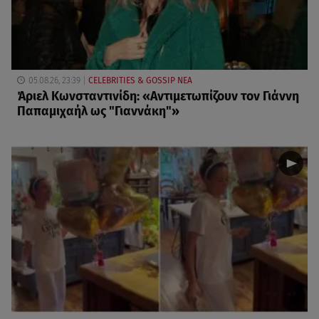
05.08.26, 23:39
CELEBRITIES & GOSSIP ΝΕΑ
Άριελ Κωνσταντινίδη: «Αντιμετωπίζουν τον Γιάννη
Παπαμιχαήλ ως "Γιαννάκη"»