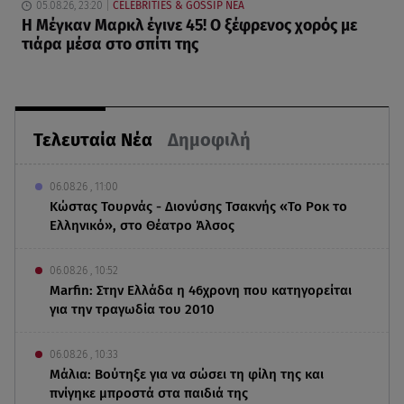
05.08.26, 23:20
CELEBRITIES & GOSSIP ΝΕΑ
Η Μέγκαν Μαρκλ έγινε 45! Ο ξέφρενος χορός με
τιάρα μέσα στο σπίτι της
Τελευταία Νέα
Δημοφιλή
06.08.26 , 11:00
Κώστας Τουρνάς - Διονύσης Τσακνής «Το Ροκ το
Ελληνικό», στο Θέατρο Άλσος
06.08.26 , 10:52
Marfin: Στην Ελλάδα η 46χρονη που κατηγορείται
για την τραγωδία του 2010
06.08.26 , 10:33
Μάλια: Βούτηξε για να σώσει τη φίλη της και
πνίγηκε μπροστά στα παιδιά της