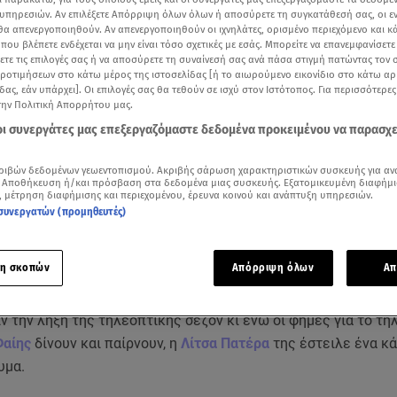
υπηρεσιών. Αν επιλέξετε Απόρριψη όλων όλων ή αποσύρετε τη συγκατάθεσή σας, οι ε
 θα απενεργοποιηθούν. Αν απενεργοποιηθούν οι ιχνηλάτες, ορισμένο περιεχόμενο και κά
 που βλέπετε ενδέχεται να μην είναι τόσο σχετικές με εσάς. Μπορείτε να επανεμφανίσετ
ξετε τις επιλογές σας ή να αποσύρετε τη συναίνεσή σας ανά πάσα στιγμή πατώντας τον
προτιμήσεων στο κάτω μέρος της ιστοσελίδας [ή το αιωρούμενο εικονίδιο στο κάτω α
δας, εάν υπάρχει]. Οι επιλογές σας θα τεθούν σε ισχύ στον Ιστότοπος. Για περισσότερε
την Πολιτική Απορρήτου μας.
 οι συνεργάτες μας επεξεργαζόμαστε δεδομένα προκειμένου να παρασχ
ριβών δεδομένων γεωεντοπισμού. Ακριβής σάρωση χαρακτηριστικών συσκευής για αν
 Αποθήκευση ή/και πρόσβαση στα δεδομένα μιας συσκευής. Εξατομικευμένη διαφήμι
, μέτρηση διαφήμισης και περιεχομένου, έρευνα κοινού και ανάπτυξη υπηρεσιών.
συνεργατών (προμηθευτές)
Δείτε περισσότερα άρθρα μας στα αποτελέσματα αναζήτησης
Add star.gr on Google
η σκοπών
Απόρριψη όλων
Απ
ν την λήξη της τηλεοπτικής σεζόν κι ενώ οι φήμες για το τη
Φαίης
δίνουν και παίρνουν, η
Λίτσα Πατέρα
της έστειλε ένα 
υμα.