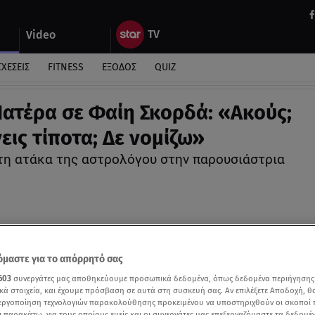
Video
ΣΧΕΣΕΙΣ
FITNESS
ΕΞΟΔΟΣ
QUIZ
Πατέρα σε Φαίη Σκορδά: «Ακούς;
εις τίποτα; Δε νομίζω»
τη ατάκα της αστρολόγου στην παρουσιάστρια
μαστε για το απόρρητό σας
603
συνεργάτες μας αποθηκεύουμε προσωπικά δεδομένα, όπως δεδομένα περιήγησης
κά στοιχεία, και έχουμε πρόσβαση σε αυτά στη συσκευή σας. Αν επιλέξετε Αποδοχή, θ
νεργοποίηση τεχνολογιών παρακολούθησης προκειμένου να υποστηριχθούν οι σκοποί
ι παρακάτω, για τους οποίους εμείς και οι συνεργάτες μας επεξεργαζόμαστε τα δεδομέ