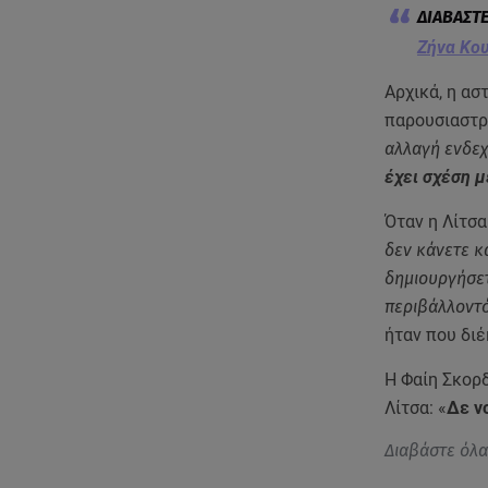
Ζήνα Κου
Αρχικά, η ασ
παρουσιαστρι
αλλαγή ενδεχ
έχει σχέση 
Όταν η Λίτσα
δεν κάνετε κ
δημιουργήσετ
περιβάλλοντό
ήταν που διέ
Η Φαίη Σκορδ
Λίτσα: «
Δε ν
Διαβάστε όλ