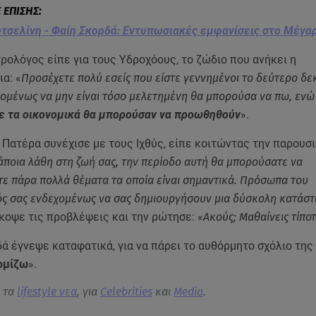
τσελίνη - Φαίη Σκορδά: Εντυπωσιακές εμφανίσεις στο Μέγα
τρολόγος είπε για τους Υδροχόους, το ζώδιο που ανήκει η
α: «
Προσέχετε πολύ εσείς που είστε γεννημένοι το δεύτερο δε
ομένως να μην είναι τόσο μελετημένη θα μπορούσα να πω, εν
με τα οικονομικά θα μπορούσαν να προωθηθούν
».
 Πατέρα συνέχισε με τους Ιχθύς, είπε κοιτώντας την παρουσι
άποια λάθη στη ζωή σας, την περίοδο αυτή θα μπορούσατε να
ε πάρα πολλά θέματα τα οποία είναι σημαντικά. Πρόσωπα του
ς σας ενδεχομένως να σας δημιουργήσουν μια δύσκολη κατάσ
κοψε τις προβλέψεις και την ρώτησε: «
Ακούς; Μαθαίνεις τίπο
ά έγνεψε καταφατικά, για να πάρει το αυθόρμητο σχόλιο της
ομίζω
».
α τα
lifestyle νεα
, για
Celebrities
και
Media
.