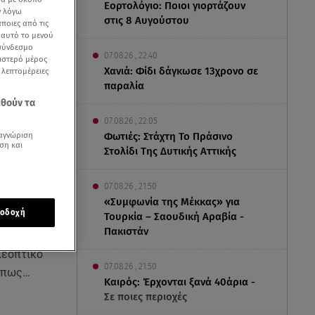
Εορτολόγιο: Ποιοι γιορτάζουν
ν λόγω
στις 8 Αυγούστου
ποιες από τις
ε αυτό το μενού
 σύνδεσμο
07.08.26 , 22:40
ριστερό μέρος
Χανιά: Φίδι δάγκωσε 13χρονο σε
ς λεπτομέρειες
παραλία
εθούν τα
07.08.26 , 22:05
αγνώριση
Φωτιές: Στάχτη Το Πράσινο
ση και
Στολίδι Της Δυτικής Αττικής
07.08.26 , 21:50
«Συμφωνία της Μέκκας» για
οδοχή
Τουρκία – Σαουδική Αραβία -
Πακιστάν
λεοπτικό
07.08.26 , 21:50
κάπως…
Καιρός: Έρχονται ξανά 40άρια -
Σε ποιες περιοχές