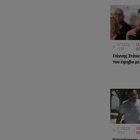
07.08.26,
CE
13:16
GO
Γιάννης Στάνκ
τον έφηβο με
07.08.26,
CE
11:02
G
Καινούργιου 