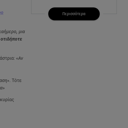
07.08.26 , 21:32
ρο
Κρήτη: Τουρίστας ρωτούσε
Περισσότερα
πόσο να πληρώσει για να
ασελγήσει σε 10χρονη
καήμερο, μια
ώ
οτιδήποτε
07.08.26 , 21:17
Κλήρωση Eurojackpot
7/8/2026: Οι τυχεροί αριθμοί για
τα 32.000.000 ευρώ
άστρια: «
Αν
07.08.26 , 21:03
Σε τρία επίπεδα οι παραβιάσεις
ταση
». Τότε
της Τουρκίας στο Αιγαίο
τα
»
07.08.26 , 21:00
 κυρίας
MINI Aceman E: Τα αξεσουάρ για
περιπετειώδεις διαδρομές
07.08.26 , 20:47