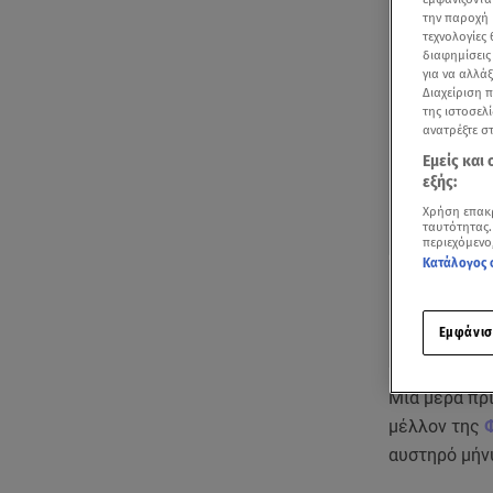
την παροχή 
τεχνολογίες
διαφημίσεις
για να αλλά
Διαχείριση 
της ιστοσελί
ανατρέξτε σ
Εμείς και
εξής:
Χρήση επακ
ταυτότητας.
περιεχόμενο
Κατάλογος 
Εμφάνισ
Μια μέρα πρι
μέλλον της
αυστηρό μήν