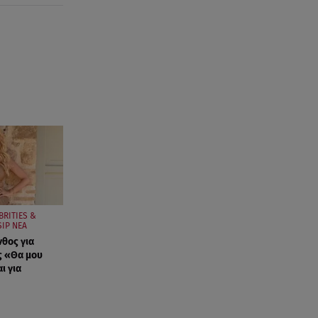
Χανιά: Νεκρή βρέθηκε
αγνοούμενη - Ξέφυγε από
αστυνομικούς που την
εντόπισαν
07.08.26 , 20:18
Μυστράς: Κρίσιμος για το
κατηγορητήριο ο χρόνος
θανάτου του 90χρονου
07.08.26 , 20:13
Κυψέλη: Tι βρέθηκε στο
διαμέρισμα της 38χρονης Λίζα
BRITIES &
IP ΝΕΑ
07.08.26 , 19:15
νθος για
Συντάξεις Σεπτεμβρίου: Πότε θα
ς «Θα μου
μπουν τα χρήματα στους
ι για
λογαριασμούς
07.08.26 , 18:45