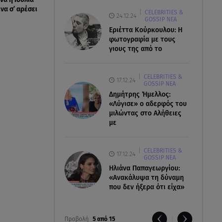
να σ’ αρέσει
CELEBRITIES &
24.12.24
GOSSIP ΝΕΑ
Εριέττα Κούρκουλου: Η
φωτογραφία με τους
γιους της από το
CELEBRITIES &
17.12.24
GOSSIP ΝΕΑ
Δημήτρης Ήμελλος:
«Λύγισε» ο αδερφός του
μιλώντας στο Αλήθειες
με
CELEBRITIES &
17.12.24
GOSSIP ΝΕΑ
Ηλιάνα Παπαγεωργίου:
«Ανακάλυψα τη δύναμη
που δεν ήξερα ότι είχα»
Προβολή
5 από 15