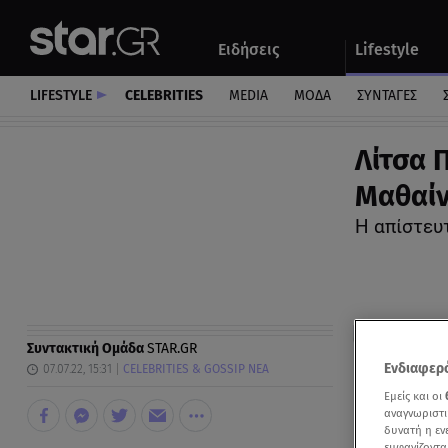
Αθλητικά
Quiz
Ειδήσεις
Lifestyle
Αυτοκίνητο
LIFESTYLE
CELEBRITIES
MEDIA
ΜΟΔΑ
ΣΥΝΤΑΓΕΣ
Λίτσα 
Μαθαίν
Η απίστευ
Συντακτική Ομάδα
STAR.GR
Ενδιαφερό
07.07.22, 15:31
CELEBRITIES & GOSSIP ΝΕΑ
Εμείς και οι
αναγνωριστι
δυνατή η ε
εμφανίζοντα