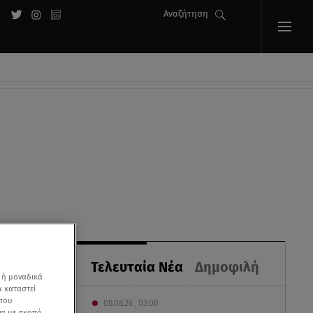
Αναζήτηση
Τελευταία Νέα
Δημοφιλή
 ή μοναδικά
α καταστεί
 που
08.08.26 , 03:00
να με σκοπό