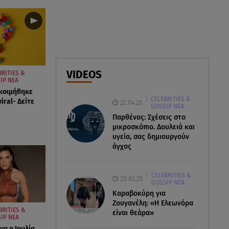
Φωτιά στο Στεφάνι Κορίνθου:
Μήνυμα από το 112 -
Σηκώθηκαν εναέρια μέσα
07.08.26 , 18:34
Έξοδος Αυγούστου: Στο 100% η
VIDEOS
BRITIES &
πληρότητα για Κυκλάδες
IP ΝΕΑ
κοιμήθηκε
CELEBRITIES &
viral- Δείτε
22.04.25
GOSSIP ΝΕΑ
Παρθένος: Σχέσεις στο
μικροσκόπιο. Δουλειά και
υγεία, σας δημιουργούν
άγχος
CELEBRITIES &
20.02.25
GOSSIP ΝΕΑ
Καραβοκύρη για
Ζουγανέλη: «Η Ελεωνόρα
BRITIES &
είναι θεάρα»
IP ΝΕΑ
να η Ιουλία