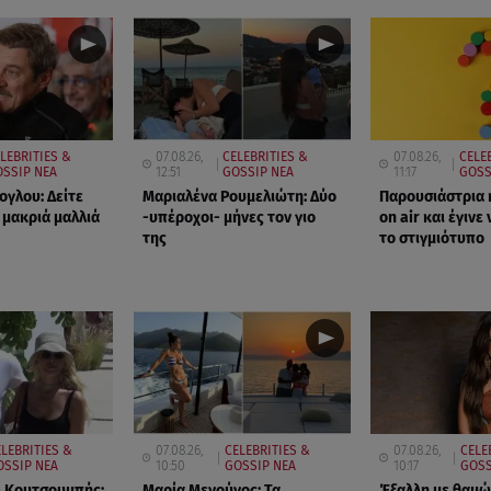
LEBRITIES &
07.08.26,
CELEBRITIES &
07.08.26,
CELE
SSIP ΝΕΑ
12:51
GOSSIP ΝΕΑ
11:17
GOSS
ογλου: Δείτε
Μαριαλένα Ρουμελιώτη: Δύο
Παρουσιάστρια 
 μακριά μαλλιά
-υπέροχοι- μήνες τον γιο
on air και έγινε 
της
το στιγμιότυπο
LEBRITIES &
07.08.26,
CELEBRITIES &
07.08.26,
CELE
OSSIP ΝΕΑ
10:50
GOSSIP ΝΕΑ
10:17
GOSS
- Κουτσουμπής:
Μαρία Μενούνος: Τα
Έξαλλη με θαμώ