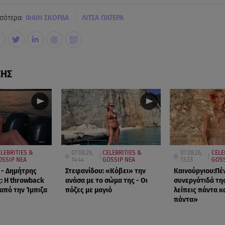
|
σότερα:
ΦΑΙΗ ΣΚΟΡΔΑ
ΛΙΤΣΑ ΠΑΤΕΡΑ
ΣΗΣ
LEBRITIES &
07.08.26,
CELEBRITIES &
07.08.26,
CELE
OSSIP ΝΕΑ
14:44
GOSSIP ΝΕΑ
13:33
GOSS
 - Δημήτρης
Στεφανίδου: «Κόβει» την
Καινούργιου:Πέ
: Η throwback
ανάσα με το σώμα της - Οι
συνεργάτιδά τη
πό την Ίμπιζα
πόζες με μαγιό
λείπεις πάντα κα
πάντα»