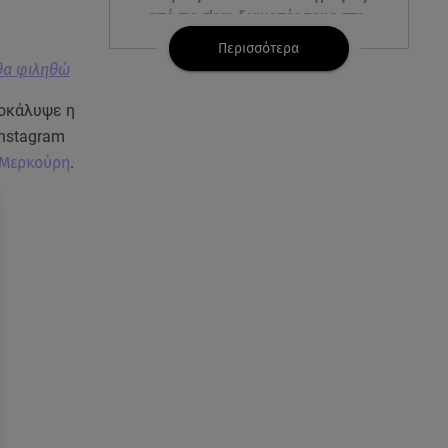
από τις glam διακοπές τους στη
Μύκονο
Περισσότερα
θα φιληθώ
06.08.26 , 09:13
Σάκης Ρουβάς: Άφησε τη σκηνή
ποκάλυψε η
και φόρεσε στολή
instagram
μελισσοκόμου στην Κύθνο
 Μερκούρη
.
06.08.26 , 09:09
Nissan Qashqai e-POWER:
Ρεκόρ Guinness για την
αυτονομία του
06.08.26 , 09:07
Λάμπρος Κωνσταντάρας: «Τα
πρώτα μου γενέθλια που δεν θα
με πάρεις τηλέφωνο»
06.08.26 , 09:03