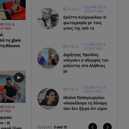
CELEBRITIES &
24.12.24
GOSSIP ΝΕΑ
Εριέττα Κούρκουλου: Η
φωτογραφία με τους
BRITIES &
γιους της από το
IP ΝΕΑ
ά:
ό τις glam
CELEBRITIES &
στη Μύκονο
17.12.24
GOSSIP ΝΕΑ
Δημήτρης Ήμελλος:
«Λύγισε» ο αδερφός του
μιλώντας στο Αλήθειες
με
CELEBRITIES &
17.12.24
GOSSIP ΝΕΑ
Ηλιάνα Παπαγεωργίου:
«Ανακάλυψα τη δύναμη
BRITIES &
που δεν ήξερα ότι είχα»
IP ΝΕΑ
ύργιου:
ν» – Η
Προβολή
5 από 15
 μικρή Ξένια