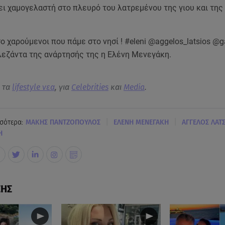
ει χαμογελαστή στο πλευρό του λατρεμένου της γιου και τη
ο χαρούμενοι που πάμε στο νησί ! #eleni @aggelos_latsios @ga
λεζάντα της ανάρτησής της η Ελένη Μενεγάκη.
α τα
lifestyle νεα
, για
Celebrities
και
Media
.
|
|
σότερα:
ΜΑΚΗΣ ΠΑΝΤΖΟΠΟΥΛΟΣ
ΕΛΕΝΗ ΜΕΝΕΓΑΚΗ
ΑΓΓΕΛΟΣ ΛΑΤ
Η
ΣΗΣ