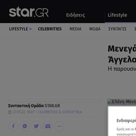
Αθλητικά
Quiz
Ειδήσεις
Lifestyle
Αυτοκίνητο
LIFESTYLE
CELEBRITIES
MEDIA
ΜΟΔΑ
ΣΥΝΤΑΓΕΣ
Μενεγά
Άγγελο
Η παρουσι
Συντακτική Ομάδα
STAR.GR
27.05.22, 18:07
CELEBRITIES & GOSSIP ΝΕΑ
Ενδιαφερό
Εμείς και οι
αναγνωριστι