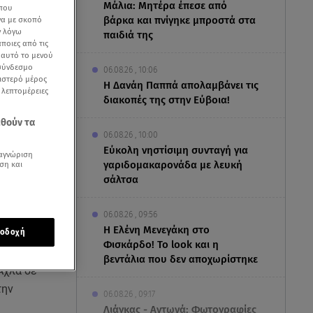
Μάλια: Μητέρα έπεσε από
 που
βάρκα και πνίγηκε μπροστά στα
να με σκοπό
ν λόγω
παιδιά της
ποιες από τις
ε αυτό το μενού
 σύνδεσμο
06.08.26 , 10:06
ριστερό μέρος
Η Δανάη Παππά απολαμβάνει τις
ς λεπτομέρειες
διακοπές της στην Εύβοια!
εθούν τα
06.08.26 , 10:00
Eύκολη νηστίσιμη συνταγή για
αγνώριση
γαριδομακαρονάδα με λευκή
ση και
σάλτσα
06.08.26 , 09:56
Η Ελένη Μενεγάκη στο
οδοχή
Φισκάρδο! Το look και η
ο μετά το
βεντάλια που δεν αποχωρίστηκε
Άχλα σε
την
06.08.26 , 09:17
Λιάγκας - Αντωνά: Φωτογραφίες