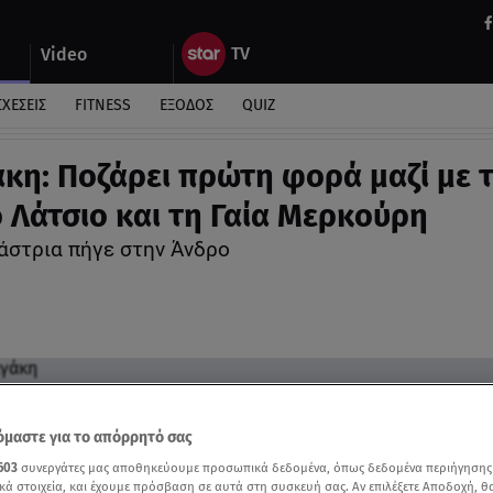
Video
ΣΧΕΣΕΙΣ
FITNESS
ΕΞΟΔΟΣ
QUIZ
κη: Ποζάρει πρώτη φορά μαζί με 
 Λάτσιο και τη Γαία Μερκούρη
άστρια πήγε στην Άνδρο
μαστε για το απόρρητό σας
603
συνεργάτες μας αποθηκεύουμε προσωπικά δεδομένα, όπως δεδομένα περιήγησης
κά στοιχεία, και έχουμε πρόσβαση σε αυτά στη συσκευή σας. Αν επιλέξετε Αποδοχή, θ