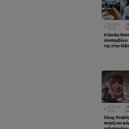
06.08.26,
C
10:06
G
Η Δανάη Παπ
απολαμβάνει 
της στην Εύβο
06.08.26,
C
09:13
G
Σάκης Ρουβάς
σκηνή και φό
μελισσοκόμου