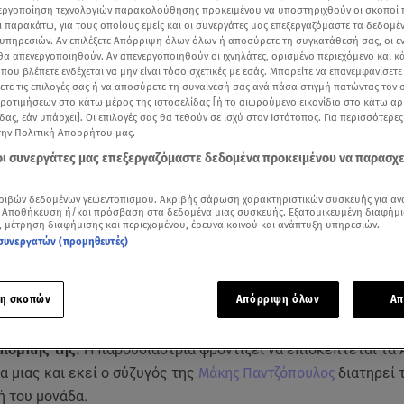
νεργοποίηση τεχνολογιών παρακολούθησης προκειμένου να υποστηριχθούν οι σκοποί
ι παρακάτω, για τους οποίους εμείς και οι συνεργάτες μας επεξεργαζόμαστε τα δεδομέ
υπηρεσιών. Αν επιλέξετε Απόρριψη όλων όλων ή αποσύρετε τη συγκατάθεσή σας, οι ε
 θα απενεργοποιηθούν. Αν απενεργοποιηθούν οι ιχνηλάτες, ορισμένο περιεχόμενο και κά
 που βλέπετε ενδέχεται να μην είναι τόσο σχετικές με εσάς. Μπορείτε να επανεμφανίσετ
ξετε τις επιλογές σας ή να αποσύρετε τη συναίνεσή σας ανά πάσα στιγμή πατώντας τον
προτιμήσεων στο κάτω μέρος της ιστοσελίδας [ή το αιωρούμενο εικονίδιο στο κάτω α
δας, εάν υπάρχει]. Οι επιλογές σας θα τεθούν σε ισχύ στον Ιστότοπος. Για περισσότερε
την Πολιτική Απορρήτου μας.
 οι συνεργάτες μας επεξεργαζόμαστε δεδομένα προκειμένου να παρασχ
ριβών δεδομένων γεωεντοπισμού. Ακριβής σάρωση χαρακτηριστικών συσκευής για αν
 Αποθήκευση ή/και πρόσβαση στα δεδομένα μιας συσκευής. Εξατομικευμένη διαφήμι
, μέτρηση διαφήμισης και περιεχομένου, έρευνα κοινού και ανάπτυξη υπηρεσιών.
Δείτε περισσότερα άρθρα μας στα αποτελέσματα αναζήτησης
συνεργατών (προμηθευτές)
Add star.gr on Google
η σκοπών
Απόρριψη όλων
Απ
μένο της νησί, την Άνδρο έφυγε η
Ελένη Μενεγάκη
σήμερα λίγ
κπομπής της.
Η παρουσιάστρια φροντίζει να επισκέπτεται τα 
α μιας και εκεί ο σύζυγός της
Μάκης Παντζόπουλος
διατηρεί 
ή του μονάδα.