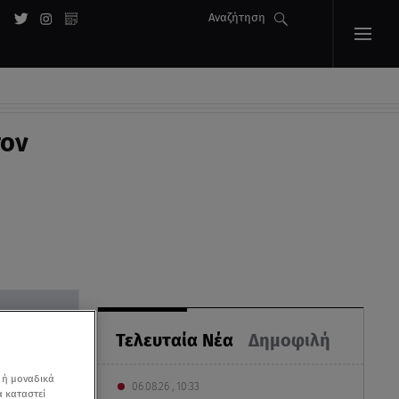
Αναζήτηση
τον
Τελευταία Νέα
Δημοφιλή
 ή μοναδικά
06.08.26 , 10:33
α καταστεί