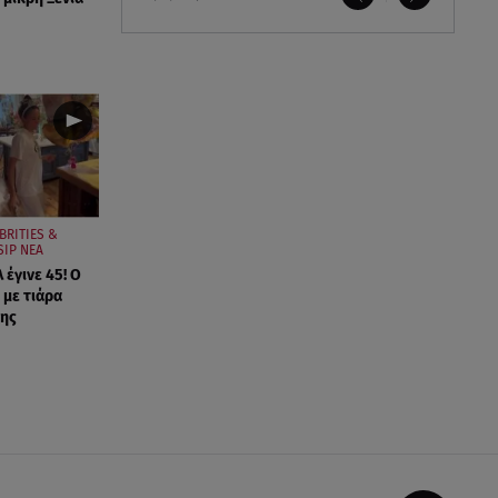
BRITIES &
SIP ΝΕΑ
έγινε 45! Ο
 με τιάρα
της