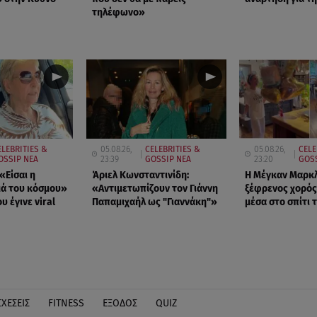
τηλέφωνο»
ELEBRITIES &
05.08.26,
CELEBRITIES &
05.08.26,
CELE
OSSIP ΝΕΑ
23:39
GOSSIP ΝΕΑ
23:20
GOS
«Είσαι η
Άριελ Κωνσταντινίδη:
Η Μέγκαν Μαρκλ 
μά του κόσμου»
«Αντιμετωπίζουν τον Γιάννη
ξέφρενος χορός
υ έγινε viral
Παπαμιχαήλ ως "Γιαννάκη"»
μέσα στο σπίτι 
ΣΧΕΣΕΙΣ
FITNESS
ΕΞΟΔΟΣ
QUIZ