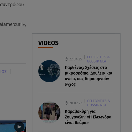
Κυψέλη: Ληστεία ή ερωτική
ς συντρόφου
απόρριψη εξετάζει η ΕΛ.ΑΣ για
τη δολοφονία
iamercurii»,
06.08.26 , 07:50
Θεοδωρίδου: «Είσαι η καλύτερη
VIDEOS
μαμά του κόσμου» – Το βίντεο
που έγινε viral
CELEBRITIES &
22.04.25
GOSSIP ΝΕΑ
06.08.26 , 07:29
Παρθένος: Σχέσεις στο
Φωτιά τώρα στη Σητεία - Ήχησε
|
ΣΙΟΣ
μικροσκόπιο. Δουλειά και
το 112
υγεία, σας δημιουργούν
άγχος
CELEBRITIES &
20.02.25
GOSSIP ΝΕΑ
Καραβοκύρη για
Ζουγανέλη: «Η Ελεωνόρα
είναι θεάρα»