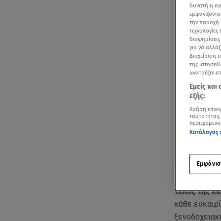
δυνατή η ε
εμφανίζοντα
την παροχή 
τεχνολογίες
διαφημίσεις
για να αλλά
Διαχείριση 
της ιστοσελί
ανατρέξτε σ
Εμείς και
εξής:
Χρήση επακ
ταυτότητας.
περιεχόμενο
Κατάλογος 
Εμφάνισ
Για το αγαπη
τέλος της ε
κάθε ευκαιρί
ξενοδοχειακ