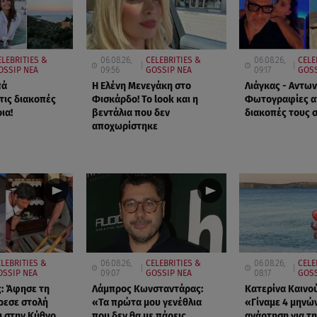
ELEBRITIES &
06.08.26,
CELEBRITIES &
06.08.26,
CELE
OSSIP ΝΕΑ
09:56
GOSSIP ΝΕΑ
09:17
GOSS
πά
Η Ελένη Μενεγάκη στο
Λιάγκας - Αντων
τις διακοπές
Φισκάρδο! Το look και η
Φωτογραφίες απ
ια!
βεντάλια που δεν
διακοπές τους 
αποχωρίστηκε
ELEBRITIES &
06.08.26,
CELEBRITIES &
06.08.26,
CELE
OSSIP ΝΕΑ
09:07
GOSSIP ΝΕΑ
08:17
GOSS
: Άφησε τη
Λάμπρος Κωνσταντάρας:
Κατερίνα Καινο
ρεσε στολή
«Τα πρώτα μου γενέθλια
«Γίναμε 4 μηνώ
 στην Κύθνο
που δεν θα με πάρεις
ανάρτηση για τη