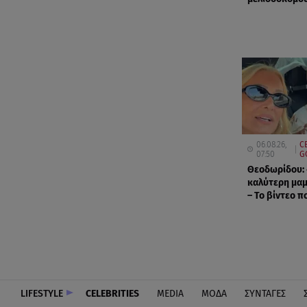
06.08.26,
C
07:50
G
Θεοδωρίδου: 
καλύτερη μα
– Το βίντεο πο
LIFESTYLE
CELEBRITIES
MEDIA
ΜΟΔΑ
ΣΥΝΤΑΓΕΣ