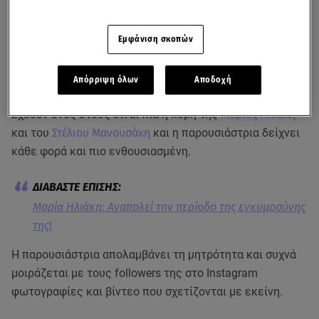
Εμφάνιση σκοπών
Απόρριψη όλων
Αποδοχή
Σχεδόν ενός έτους είναι πια η κόρη της
Μαρίας Ηλιάκη
και του
Στέλιου Μανουσάκη
και η παρουσιάστρια δείχνει
κάθε φορά και πιο ενθουσιασμένη.
Μαρία Ηλιάκη: Αναπολεί την περίοδο της εγκυμοσύνης
της!
Η παρουσιάστρια απολαμβάνει τη μητρότητα και συχνά
μοιράζεται με τους followers της στο Instagram
φωτογραφίες και βίντεο που σχετίζονται με εκείνη.