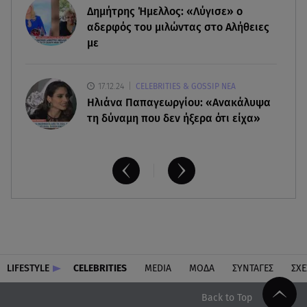
Δημήτρης Ήμελλος: «Λύγισε» ο
Τουρισμός για Όλους 2026-2027: Ποια ΑΦΜ
κάνουν σήμερα αίτηση
αδερφός του μιλώντας στο Αλήθειες
με
17.12.24
CELEBRITIES & GOSSIP ΝΕΑ
Ηλιάνα Παπαγεωργίου: «Ανακάλυψα
τη δύναμη που δεν ήξερα ότι είχα»
LIFESTYLE
CELEBRITIES
MEDIA
ΜΟΔΑ
ΣΥΝΤΑΓΕΣ
ΣΧΕ
Back to Top