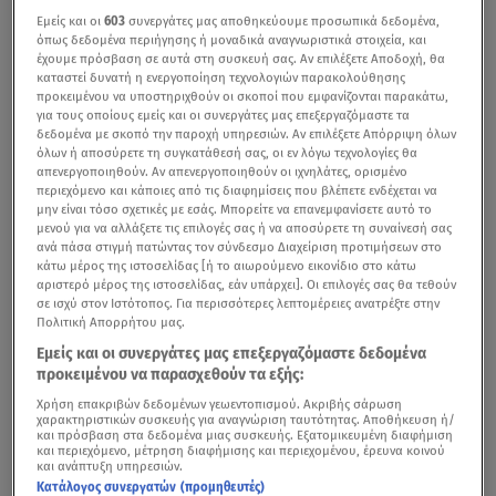
Εμείς και οι
603
συνεργάτες μας αποθηκεύουμε προσωπικά δεδομένα,
όπως δεδομένα περιήγησης ή μοναδικά αναγνωριστικά στοιχεία, και
έχουμε πρόσβαση σε αυτά στη συσκευή σας. Αν επιλέξετε Αποδοχή, θα
καταστεί δυνατή η ενεργοποίηση τεχνολογιών παρακολούθησης
προκειμένου να υποστηριχθούν οι σκοποί που εμφανίζονται παρακάτω,
για τους οποίους εμείς και οι συνεργάτες μας επεξεργαζόμαστε τα
δεδομένα με σκοπό την παροχή υπηρεσιών. Αν επιλέξετε Απόρριψη όλων
όλων ή αποσύρετε τη συγκατάθεσή σας, οι εν λόγω τεχνολογίες θα
απενεργοποιηθούν. Αν απενεργοποιηθούν οι ιχνηλάτες, ορισμένο
περιεχόμενο και κάποιες από τις διαφημίσεις που βλέπετε ενδέχεται να
μην είναι τόσο σχετικές με εσάς. Μπορείτε να επανεμφανίσετε αυτό το
μενού για να αλλάξετε τις επιλογές σας ή να αποσύρετε τη συναίνεσή σας
ανά πάσα στιγμή πατώντας τον σύνδεσμο Διαχείριση προτιμήσεων στο
κάτω μέρος της ιστοσελίδας [ή το αιωρούμενο εικονίδιο στο κάτω
αριστερό μέρος της ιστοσελίδας, εάν υπάρχει]. Οι επιλογές σας θα τεθούν
σε ισχύ στον Ιστότοπος. Για περισσότερες λεπτομέρειες ανατρέξτε στην
Πολιτική Απορρήτου μας.
Εμείς και οι συνεργάτες μας επεξεργαζόμαστε δεδομένα
προκειμένου να παρασχεθούν τα εξής:
Χρήση επακριβών δεδομένων γεωεντοπισμού. Ακριβής σάρωση
χαρακτηριστικών συσκευής για αναγνώριση ταυτότητας. Αποθήκευση ή/
και πρόσβαση στα δεδομένα μιας συσκευής. Εξατομικευμένη διαφήμιση
και περιεχόμενο, μέτρηση διαφήμισης και περιεχομένου, έρευνα κοινού
και ανάπτυξη υπηρεσιών.
Κατάλογος συνεργατών (προμηθευτές)