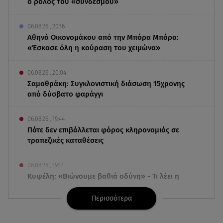
ο ρόλος του «συνδέσμου»
06.08.26 , 20:16
Αθηνά Οικονομάκου από την Μπόρα Μπόρα:
«Έσκασε όλη η κούραση του χειμώνα»
06.08.26 , 20:04
Σαμοθράκη: Συγκλονιστική διάσωση 15χρονης
από δύσβατο φαράγγι
06.08.26 , 19:44
Πότε δεν επιβάλλεται φόρος κληρονομιάς σε
τραπεζικές καταθέσεις
06.08.26 , 19:17
Κυψέλη: «Βιώνουμε βαθιά οδύνη» - Τι λέει η
οικογένεια της Λίζα
Περισσότερα
06.08.26 , 19:10
Μπαντέρας: «Η καρδιακή προσβολή ήταν το