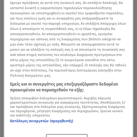
έχουμε πρόσβαση σε αυτά στη συσκευή σας. Αν επιλέξετε Αποδοχή, θα
καταστεί δυνατή η ενεργοποίηση τεχνολογιών παρακολούθησης
προκειμένου να υποστηριχθούν οι σκοποί που εμφανίζονται παρακάτω,
για τους οποίους εμείς και οι συνεργάτες μας επεξεργαζόμαστε τα
δεδομένα με σκοπό την παροχή υπηρεσιών. Αν επιλέξετε Απόρριψη όλων
όλων ή αποσύρετε τη συγκατάθεσή σας, οι εν λόγω τεχνολογίες θα
απενεργοποιηθούν. Αν απενεργοποιηθούν οι ιχνηλάτες, ορισμένο
περιεχόμενο και κάποιες από τις διαφημίσεις που βλέπετε ενδέχεται να
μην είναι τόσο σχετικές με εσάς. Μπορείτε να επανεμφανίσετε αυτό το
μενού για να αλλάξετε τις επιλογές σας ή να αποσύρετε τη συναίνεσή σας
ανά πάσα στιγμή πατώντας τον σύνδεσμο Διαχείριση προτιμήσεων στο
κάτω μέρος της ιστοσελίδας [ή το αιωρούμενο εικονίδιο στο κάτω
αριστερό μέρος της ιστοσελίδας, εάν υπάρχει]. Οι επιλογές σας θα τεθούν
σε ισχύ στον Ιστότοπος. Για περισσότερες λεπτομέρειες ανατρέξτε στην
Πολιτική Απορρήτου μας.
Εμείς και οι συνεργάτες μας επεξεργαζόμαστε δεδομένα
προκειμένου να παρασχεθούν τα εξής:
Χρήση επακριβών δεδομένων γεωεντοπισμού. Ακριβής σάρωση
χαρακτηριστικών συσκευής για αναγνώριση ταυτότητας. Αποθήκευση ή/
και πρόσβαση στα δεδομένα μιας συσκευής. Εξατομικευμένη διαφήμιση
και περιεχόμενο, μέτρηση διαφήμισης και περιεχομένου, έρευνα κοινού
και ανάπτυξη υπηρεσιών.
Κατάλογος συνεργατών (προμηθευτές)