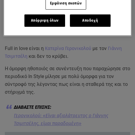
Εμφάνιση σκοπών
Απόρριψη όλων
Αποδοχή
Full in love είναι η
Κατερίνα Γερονικολού
με τον
Γιάννη
Τσιμιτσέλη
και δεν το κρύβει.
Η όμορφη ηθοποιός σε συνέντευξη που παραχώρησε στο
περιοδικό In Style μίλησε με πολύ όμορφα για τον
σύντροφό της λέγοντας πως είναι η σταθερά της και το
στήριγμά της.
Γερονικολού: «Είναι αξιολάτρευτος ο Γιάννης
Τσιμιτσέλης, είμαι παραδομένη»