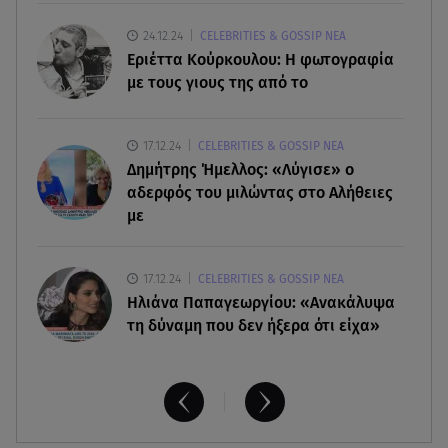
08.08.26 , 17:45
24.12.24
CELEBRITIES & GOSSIP ΝΕΑ
Εριέττα Κούρκουλου: Η συγκινητική ανάρτηση
Εριέττα Κούρκουλου: Η φωτογραφία
για τα 33α γενέθλιά της
με τους γιους της από το
08.08.26 , 17:44
17.12.24
CELEBRITIES & GOSSIP ΝΕΑ
Νεκρή μεγαλόσωμη αρκούδα στην Καστοριά,
Δημήτρης Ήμελλος: «Λύγισε» ο
πιθανόν από πυροβολισμό
αδερφός του μιλώντας στο Αλήθειες
με
17.12.24
CELEBRITIES & GOSSIP ΝΕΑ
Ηλιάνα Παπαγεωργίου: «Ανακάλυψα
τη δύναμη που δεν ήξερα ότι είχα»