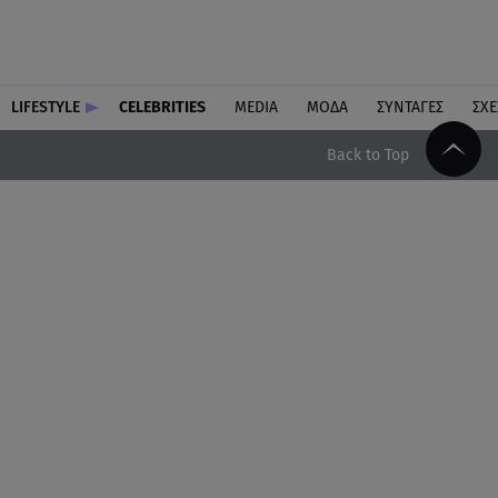
LIFESTYLE
CELEBRITIES
MEDIA
ΜΟΔΑ
ΣΥΝΤΑΓΕΣ
ΣΧΕ
Back to Top