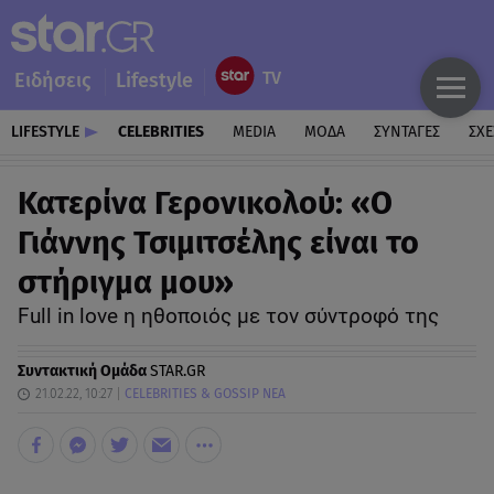
Ειδήσεις
Lifestyle
LIFESTYLE
CELEBRITIES
MEDIA
ΜΟΔΑ
ΣΥΝΤΑΓΕΣ
ΣΧΕ
Κατερίνα Γερονικολού: «Ο
Γιάννης Τσιμιτσέλης είναι το
στήριγμα μου»
Full in love η ηθοποιός με τον σύντροφό της
Συντακτική Ομάδα
STAR.GR
21.02.22, 10:27
CELEBRITIES & GOSSIP ΝΕΑ