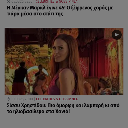
05.08.26, 23:20
CELEBRITIES & GOSSIP ΝΕΑ
Η Μέγκαν Μαρκλ έγινε 45! Ο ξέφρενος χορός με
τιάρα μέσα στο σπίτι της
05.08.26, 23:00
CELEBRITIES & GOSSIP ΝΕΑ
Σίσσυ Χρηστίδου: Πιο όμορφη και λαμπερή κι από
το ηλιοβασίλεμα στα Χανιά!