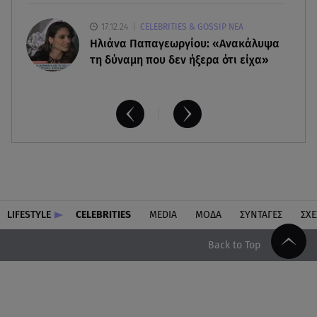
17.12.24
CELEBRITIES & GOSSIP ΝΕΑ
Ηλιάνα Παπαγεωργίου: «Ανακάλυψα
τη δύναμη που δεν ήξερα ότι είχα»
LIFESTYLE
CELEBRITIES
MEDIA
ΜΟΔΑ
ΣΥΝΤΑΓΕΣ
ΣΧΕ
Back to Top