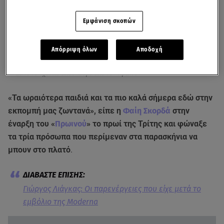
Εμφάνιση σκοπών
Απόρριψη όλων
Αποδοχή
Δείτε το σχετικό απόσπασμα από το «Πρωινό»
«Τα ωραιότερα παιδιά και τα πιο καλά σήμερα εδώ στην
εκπομπή μας ζωντανά», είπε η
Φαίη Σκορδά
στην
έναρξη του «
Πρωινού
» το πρωί της Τρίτης και φώναξε
τα τρία πρόσωπα που περίμεναν στα παρασκήνια να
μπουν στο πλατό
.
Γιώργος Λιάγκας: Οι παρενέργειες που είχε μετά το
εμβόλιο της Μoderna