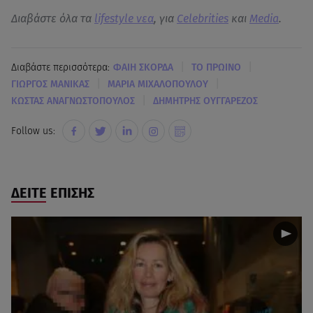
Διαβάστε όλα τα
lifestyle νεα
, για
Celebrities
και
Media
.
|
|
Διαβάστε περισσότερα:
ΦΑΙΗ ΣΚΟΡΔΑ
ΤΟ ΠΡΩΙΝΟ
|
|
ΓΙΩΡΓΟΣ ΜΑΝΙΚΑΣ
ΜΑΡΙΑ ΜΙΧΑΛΟΠΟΥΛΟΥ
|
ΚΩΣΤΑΣ ΑΝΑΓΝΩΣΤΟΠΟΥΛΟΣ
ΔΗΜΗΤΡΗΣ ΟΥΓΓΑΡΕΖΟΣ
Follow us:
ΔΕΙΤΕ ΕΠΙΣΗΣ