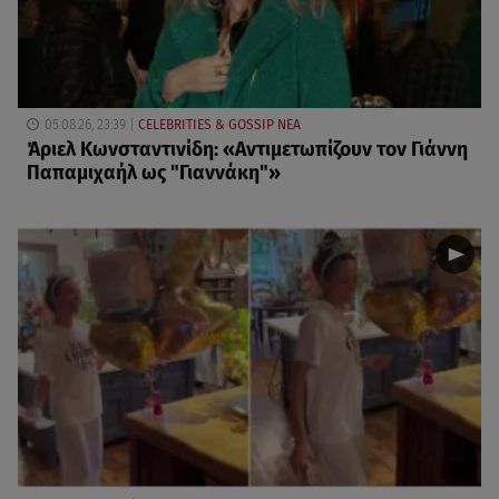
05.08.26, 23:39
CELEBRITIES & GOSSIP ΝΕΑ
Άριελ Κωνσταντινίδη: «Αντιμετωπίζουν τον Γιάννη
Παπαμιχαήλ ως "Γιαννάκη"»