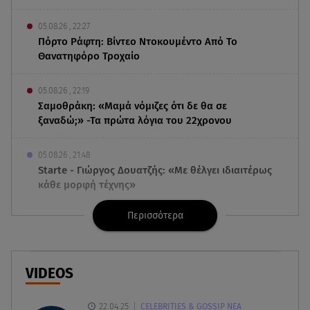
05.08.26 , 22:27
Πόρτο Ράφτη: Bίντεο Ντοκουμέντο Από Το
Θανατηφόρο Τροχαίο
05.08.26 , 22:19
Σαμοθράκη: «Μαμά νόμιζες ότι δε θα σε
ξαναδώ;» -Τα πρώτα λόγια του 22χρονου
05.08.26 , 21:48
Starte - Γιώργος Δουατζής: «Με θέλγει ιδιαιτέρως
κάθε μορφή τέχνης»
Περισσότερα
05.08.26 , 21:41
«Στην κόψη του ξυραφιού» οι συνομιλίες ΗΠΑ –
Ιράν
VIDEOS
05.08.26 , 21:22
Ευρυδίκη Βαλαβάνη για Γρηγόρη Μόργκαν:
22.04.25
CELEBRITIES & GOSSIP ΝΕΑ