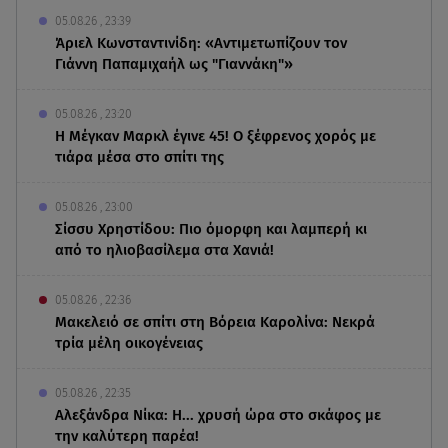
05.08.26 , 23:39
Άριελ Κωνσταντινίδη: «Αντιμετωπίζουν τον
Γιάννη Παπαμιχαήλ ως "Γιαννάκη"»
05.08.26 , 23:20
Η Μέγκαν Μαρκλ έγινε 45! Ο ξέφρενος χορός με
τιάρα μέσα στο σπίτι της
05.08.26 , 23:00
Σίσσυ Χρηστίδου: Πιο όμορφη και λαμπερή κι
από το ηλιοβασίλεμα στα Χανιά!
05.08.26 , 22:36
Μακελειό σε σπίτι στη Βόρεια Καρολίνα: Νεκρά
τρία μέλη οικογένειας
05.08.26 , 22:35
Αλεξάνδρα Νίκα: Η... χρυσή ώρα στο σκάφος με
την καλύτερη παρέα!