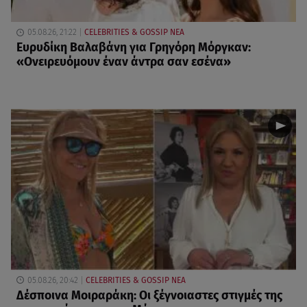
05.08.26, 21:22
CELEBRITIES & GOSSIP ΝΕΑ
Ευρυδίκη Βαλαβάνη για Γρηγόρη Μόργκαν:
«Oνειρευόμουν έναν άντρα σαν εσένα»
05.08.26, 20:42
CELEBRITIES & GOSSIP ΝΕΑ
Δέσποινα Μοιραράκη: Οι ξέγνοιαστες στιγμές της