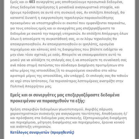
Εμείς και οι
603
συνεργάτες μας αποθηκεύουμε προσωπικά δεδομένα,
όπως δεδομένα περιήγησης ή μοναδικά αναγνωριστικά στοιχεία, και
έχουμε πρόσβαση σε αυτά στη συσκευή σας. Αν επιλέξετε Αποδοχή, θα
καταστεί δυνατή η ενεργοποίηση τεχνολογιών παρακολούθησης
προκειμένου να υποστηριχθούν οι σκοποί που εμφανίζονται παρακάτω,
για τους οποίους εμείς και οι συνεργάτες μας επεξεργαζόμαστε τα
δεδομένα με σκοπό την παροχή υπηρεσιών. Αν επιλέξετε Απόρριψη όλων
όλων ή αποσύρετε τη συγκατάθεσή σας, οι εν λόγω τεχνολογίες θα
απενεργοποιηθούν. Αν απενεργοποιηθούν οι ιχνηλάτες, ορισμένο
περιεχόμενο και κάποιες από τις διαφημίσεις που βλέπετε ενδέχεται να
μην είναι τόσο σχετικές με εσάς. Μπορείτε να επανεμφανίσετε αυτό το
μενού για να αλλάξετε τις επιλογές σας ή να αποσύρετε τη συναίνεσή σας
ανά πάσα στιγμή πατώντας τον σύνδεσμο Διαχείριση προτιμήσεων στο
κάτω μέρος της ιστοσελίδας [ή το αιωρούμενο εικονίδιο στο κάτω
αριστερό μέρος της ιστοσελίδας, εάν υπάρχει]. Οι επιλογές σας θα τεθούν
σε ισχύ στον Ιστότοπος. Για περισσότερες λεπτομέρειες ανατρέξτε στην
Πολιτική Απορρήτου μας.
Εμείς και οι συνεργάτες μας επεξεργαζόμαστε δεδομένα
προκειμένου να παρασχεθούν τα εξής:
Χρήση επακριβών δεδομένων γεωεντοπισμού. Ακριβής σάρωση
χαρακτηριστικών συσκευής για αναγνώριση ταυτότητας. Αποθήκευση ή/
και πρόσβαση στα δεδομένα μιας συσκευής. Εξατομικευμένη διαφήμιση
και περιεχόμενο, μέτρηση διαφήμισης και περιεχομένου, έρευνα κοινού
και ανάπτυξη υπηρεσιών.
Κατάλογος συνεργατών (προμηθευτές)