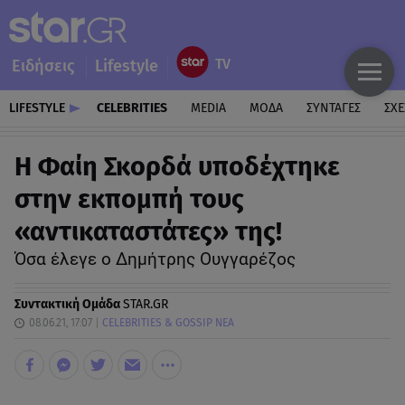
Ειδήσεις
Lifestyle
LIFESTYLE
CELEBRITIES
MEDIA
ΜΟΔΑ
ΣΥΝΤΑΓΕΣ
ΣΧΕ
Η Φαίη Σκορδά υποδέχτηκε
στην εκπομπή τους
«αντικαταστάτες» της!
Όσα έλεγε ο Δημήτρης Ουγγαρέζος
Συντακτική Ομάδα
STAR.GR
08.06.21, 17:07
CELEBRITIES & GOSSIP ΝΕΑ