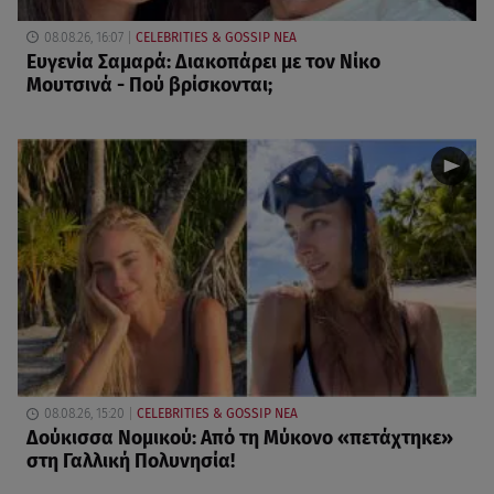
08.08.26, 16:07
CELEBRITIES & GOSSIP ΝΕΑ
Ευγενία Σαμαρά: Διακοπάρει με τον Νίκο
Μουτσινά - Πού βρίσκονται;
08.08.26, 15:20
CELEBRITIES & GOSSIP ΝΕΑ
Δούκισσα Νομικού: Από τη Μύκονο «πετάχτηκε»
στη Γαλλική Πολυνησία!