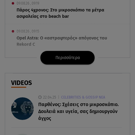
09.08.26 , 09:19
Πάρος 4χρονος: Στο μικροσκόπιο τα μέτρα
ασφαλείας στο beach bar
09.08.26 , 09:15
Opel Astra: Ο «αστραφτερός» απόγονος του
Rekord C
Περισσότερα
09.08.26 , 09:03
Γουίτνεϊ Χιούστον: Οι καταχρήσεις ο γάμος και η
κρυφή σχέση με τη βοηθό της
VIDEOS
09.08.26 , 08:44
Σοβαρό τροχαίο στο Λαγονήσι: Τραυματίες δύο
22.04.25
CELEBRITIES & GOSSIP ΝΕΑ
αστυνομικοί της ΔΙΑΣ
Παρθένος: Σχέσεις στο μικροσκόπιο.
Δουλειά και υγεία, σας δημιουργούν
09.08.26 , 03:00
άγχος
Εορτολόγιο: Ποιοι γιορτάζουν στις 9 Αυγούστου