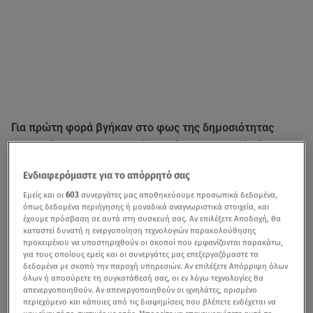
Για πρώτη φορά βγήκαν στο φως της δημοσιότητας
αδημοσίευτες φωτογραφίες από τον λαμπερό γάμο της
κόρης της Μαριάννας Λάτση και του αείμνηστου Νίκου
Ενδιαφερόμαστε για το απόρρητό σας
Κούρκουλου,
Εριέττας Κούρκουλου
με τον αγαπημένο
Εμείς και οι
603
συνεργάτες μας αποθηκεύουμε προσωπικά δεδομένα,
της Βύρωνα Βασιλειάδη στη Μύκονο.
όπως δεδομένα περιήγησης ή μοναδικά αναγνωριστικά στοιχεία, και
έχουμε πρόσβαση σε αυτά στη συσκευή σας. Αν επιλέξετε Αποδοχή, θα
καταστεί δυνατή η ενεργοποίηση τεχνολογιών παρακολούθησης
προκειμένου να υποστηριχθούν οι σκοποί που εμφανίζονται παρακάτω,
για τους οποίους εμείς και οι συνεργάτες μας επεξεργαζόμαστε τα
δεδομένα με σκοπό την παροχή υπηρεσιών. Αν επιλέξετε Απόρριψη όλων
όλων ή αποσύρετε τη συγκατάθεσή σας, οι εν λόγω τεχνολογίες θα
απενεργοποιηθούν. Αν απενεργοποιηθούν οι ιχνηλάτες, ορισμένο
περιεχόμενο και κάποιες από τις διαφημίσεις που βλέπετε ενδέχεται να