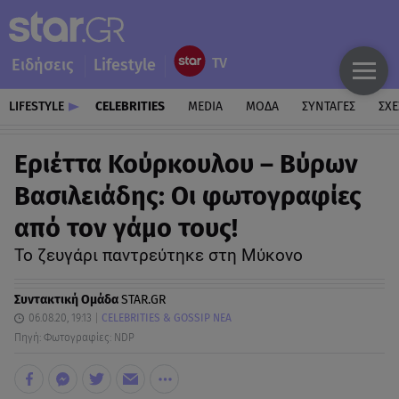
Ειδήσεις
Lifestyle
LIFESTYLE
CELEBRITIES
MEDIA
ΜΟΔΑ
ΣΥΝΤΑΓΕΣ
ΣΧΕ
Εριέττα Κούρκουλου – Βύρων
Βασιλειάδης: Οι φωτογραφίες
από τον γάμο τους!
Το ζευγάρι παντρεύτηκε στη Μύκονο
Συντακτική Ομάδα
STAR.GR
06.08.20, 19:13
CELEBRITIES & GOSSIP ΝΕΑ
Πηγή: Φωτογραφίες: NDP