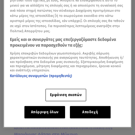
μην είναι τόσο σχετικές με εσάς. Μπορείτε να επανεμφανίσετε αυτό το
μενού για να αλλάξετε τις επιλογές σας ή να αποσύρετε τη συναίνεσή σας
ανά πάσα στιγμή πατώντας τον σύνδεσμο Διαχείριση προτιμήσεων στο
κάτω μέρος της ιστοσελίδας [ή το αιωρούμενο εικονίδιο στο κάτω
αριστερό μέρος της ιστοσελίδας, εάν υπάρχει]. Οι επιλογές σας θα τεθούν
σε ισχύ στον Ιστότοπος. Για περισσότερες λεπτομέρειες ανατρέξτε στην
Πολιτική Απορρήτου μας.
Εμείς και οι συνεργάτες μας επεξεργαζόμαστε δεδομένα
προκειμένου να παρασχεθούν τα εξής:
Χρήση επακριβών δεδομένων γεωεντοπισμού. Ακριβής σάρωση
χαρακτηριστικών συσκευής για αναγνώριση ταυτότητας. Αποθήκευση ή/
και πρόσβαση στα δεδομένα μιας συσκευής. Εξατομικευμένη διαφήμιση
και περιεχόμενο, μέτρηση διαφήμισης και περιεχομένου, έρευνα κοινού
και ανάπτυξη υπηρεσιών.
Κατάλογος συνεργατών (προμηθευτές)
Εμφάνιση σκοπών
Απόρριψη όλων
Αποδοχή
Εριέττα Κούρκουλου: Παντρεύτηκε η κόρη της
Μαριάννας Λάτση στη Μύκονο