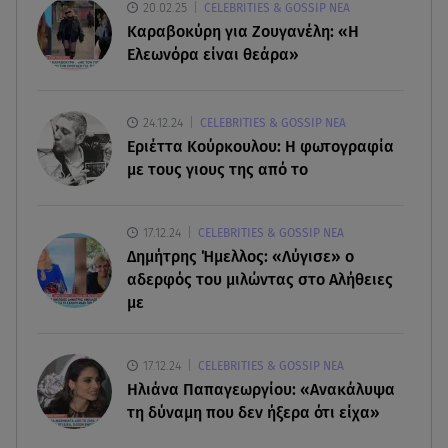
08.08.26 , 23:55
20.02.25
CELEBRITIES & GOSSIP ΝΕΑ
Αττική: Μπαράζ διαρρήξεων – Λεία 70.000 ευρώ
Καραβοκύρη για Ζουγανέλη: «Η
από μεζονέτα
Ελεωνόρα είναι θεάρα»
08.08.26 , 23:30
Greek Mafia: Χειροπέδες σε «Πίτμπουλ» και
24.12.24
CELEBRITIES & GOSSIP ΝΕΑ
«Μπουλντόγκ»
Εριέττα Κούρκουλου: Η φωτογραφία
με τους γιους της από το
08.08.26 , 23:00
Στενά του Ορμούζ: Στο Ιράν ο έλεγχος της
17.12.24
CELEBRITIES & GOSSIP ΝΕΑ
εισερχόμενης ναυσιπλοΐας
Δημήτρης Ήμελλος: «Λύγισε» ο
αδερφός του μιλώντας στο Αλήθειες
με
17.12.24
CELEBRITIES & GOSSIP ΝΕΑ
Ηλιάνα Παπαγεωργίου: «Ανακάλυψα
τη δύναμη που δεν ήξερα ότι είχα»