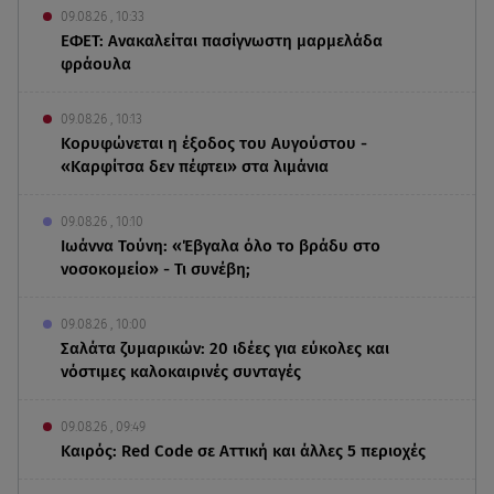
09.08.26 , 10:33
ΕΦΕΤ: Ανακαλείται πασίγνωστη μαρμελάδα
φράουλα
09.08.26 , 10:13
Κορυφώνεται η έξοδος του Αυγούστου -
«Καρφίτσα δεν πέφτει» στα λιμάνια
09.08.26 , 10:10
Ιωάννα Τούνη: «Έβγαλα όλο το βράδυ στο
νοσοκομείο» - Τι συνέβη;
09.08.26 , 10:00
Σαλάτα ζυμαρικών: 20 ιδέες για εύκολες και
νόστιμες καλοκαιρινές συνταγές
09.08.26 , 09:49
Καιρός: Red Code σε Αττική και άλλες 5 περιοχές