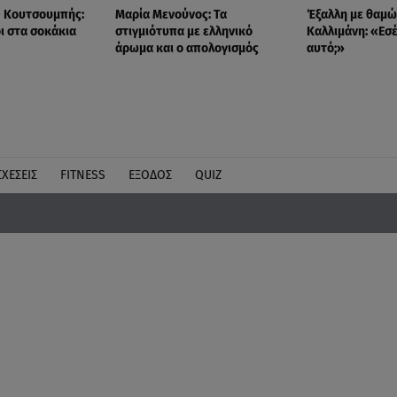
- Κουτσουμπής:
Μαρία Μενούνος: Τα
Έξαλλη με θαμώ
ι στα σοκάκια
στιγμιότυπα με ελληνικό
Καλλιμάνη: «Εσέ
άρωμα και ο απολογισμός
αυτό;»
ΣΧΕΣΕΙΣ
FITNESS
ΕΞΟΔΟΣ
QUIZ