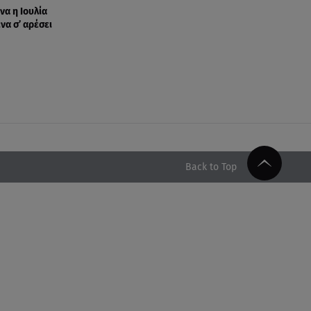
να η Ιουλία
να σ’ αρέσει
Back to Top