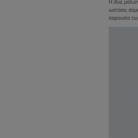
Η ίδια, μάλι
ωστόσο, σύμφ
παρουσία των