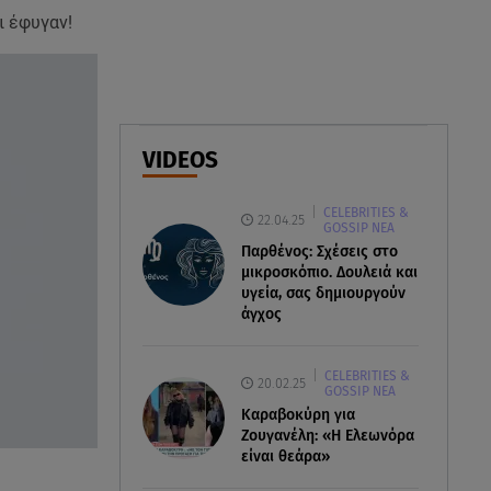
ι έφυγαν!
07.08.26 , 17:13
Τροχαίο Σέρρες: «Έχασα τη
σύζυγο και το παιδί μου. Τα
έχασα όλα»
07.08.26 , 16:00
VIDEOS
Ανακάλυψε ξανά τη δύναμή
σου: μην σε τρομάζει η μυϊκή
CELEBRITIES &
απώλεια
22.04.25
GOSSIP ΝΕΑ
Παρθένος: Σχέσεις στο
μικροσκόπιο. Δουλειά και
υγεία, σας δημιουργούν
άγχος
CELEBRITIES &
20.02.25
GOSSIP ΝΕΑ
Καραβοκύρη για
Ζουγανέλη: «Η Ελεωνόρα
είναι θεάρα»