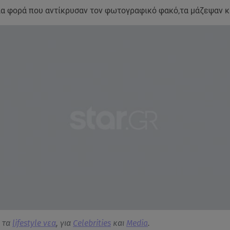
ία φορά που αντίκρυσαν τον φωτογραφικό φακό,τα μάζεψαν κ
α τα
lifestyle νεα
, για
Celebrities
και
Media
.