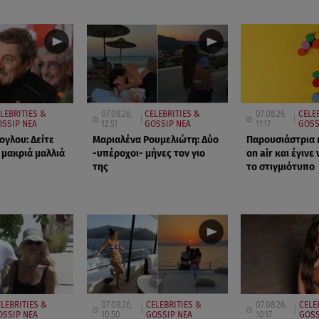
LEBRITIES &
07.08.26,
CELEBRITIES &
07.08.26,
CELE
SSIP ΝΕΑ
12:51
GOSSIP ΝΕΑ
11:17
GOSS
ογλου: Δείτε
Μαριαλένα Ρουμελιώτη: Δύο
Παρουσιάστρια 
 μακριά μαλλιά
-υπέροχοι- μήνες τον γιο
on air και έγινε 
της
το στιγμιότυπο
LEBRITIES &
07.08.26,
CELEBRITIES &
07.08.26,
CELE
OSSIP ΝΕΑ
10:50
GOSSIP ΝΕΑ
10:17
GOSS