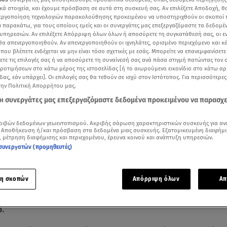
κά στοιχεία, και έχουμε πρόσβαση σε αυτά στη συσκευή σας. Αν επιλέξετε Αποδοχή, θ
νεργοποίηση τεχνολογιών παρακολούθησης προκειμένου να υποστηριχθούν οι σκοποί
ι παρακάτω, για τους οποίους εμείς και οι συνεργάτες μας επεξεργαζόμαστε τα δεδομέ
υπηρεσιών. Αν επιλέξετε Απόρριψη όλων όλων ή αποσύρετε τη συγκατάθεσή σας, οι ε
 θα απενεργοποιηθούν. Αν απενεργοποιηθούν οι ιχνηλάτες, ορισμένο περιεχόμενο και κά
 που βλέπετε ενδέχεται να μην είναι τόσο σχετικές με εσάς. Μπορείτε να επανεμφανίσετ
ξετε τις επιλογές σας ή να αποσύρετε τη συναίνεσή σας ανά πάσα στιγμή πατώντας τον
προτιμήσεων στο κάτω μέρος της ιστοσελίδας [ή το αιωρούμενο εικονίδιο στο κάτω α
δας, εάν υπάρχει]. Οι επιλογές σας θα τεθούν σε ισχύ στον Ιστότοπος. Για περισσότερε
την Πολιτική Απορρήτου μας.
 οι συνεργάτες μας επεξεργαζόμαστε δεδομένα προκειμένου να παρασχ
ριβών δεδομένων γεωεντοπισμού. Ακριβής σάρωση χαρακτηριστικών συσκευής για αν
Δείτε περισσότερα άρθρα μας στα αποτελέσματα αναζήτησης
 Αποθήκευση ή/και πρόσβαση στα δεδομένα μιας συσκευής. Εξατομικευμένη διαφήμι
, μέτρηση διαφήμισης και περιεχομένου, έρευνα κοινού και ανάπτυξη υπηρεσιών.
συνεργατών (προμηθευτές)
Add star.gr on Google
η σκοπών
Απόρριψη όλων
Απ
εγάκη από τότε που άνοιξε ο καιρός βρίσκεται σχεδόν κάθε
κο στην Άνδρο για να είναι μαζί με τον αγαπημένο της, Μάκ
ο.