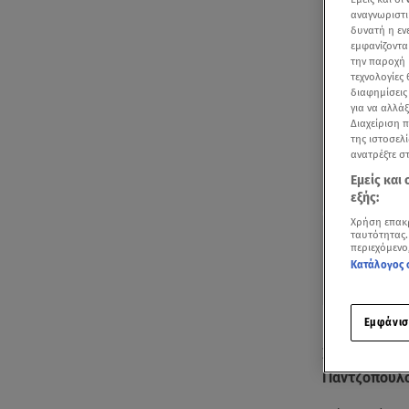
αναγνωριστι
δυνατή η ε
εμφανίζοντα
την παροχή 
τεχνολογίες
διαφημίσεις
για να αλλά
Διαχείριση 
της ιστοσελί
ανατρέξτε σ
Εμείς και
εξής:
Χρήση επακ
ταυτότητας.
περιεχόμενο
Κατάλογος 
Εμφάνισ
Η Ελένη Μεν
Σαββατοκύρια
Παντζόπουλ