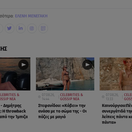
σότερα:
ΕΛΕΝΗ ΜΕΝΕΓΑΚΗ
ΣΗΣ
LEBRITIES &
07.08.26,
CELEBRITIES &
07.08.26,
CELE
OSSIP ΝΕΑ
14:44
GOSSIP ΝΕΑ
13:33
GOSS
 - Δημήτρης
Στεφανίδου: «Κόβει» την
Καινούργιου:Πέ
: Η throwback
ανάσα με το σώμα της - Οι
συνεργάτιδά τη
πό την Ίμπιζα
πόζες με μαγιό
λείπεις πάντα κα
πάντα»