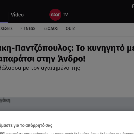
Video
ΣΧΕΣΕΙΣ
FITNESS
ΕΞΟΔΟΣ
QUIZ
κη-Παντζόπουλος: Το κυνηγητό μ
απαράτσι στην Άνδρο!
θάλασσα με τον αγαπημένο της
μαστε για το απόρρητό σας
603
συνεργάτες μας αποθηκεύουμε προσωπικά δεδομένα, όπως δεδομένα περιήγησης