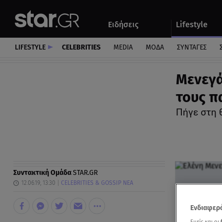
Αθλητικά
Quiz
Ειδήσεις
Lifestyle
Αυτοκίνητο
LIFESTYLE
CELEBRITIES
MEDIA
ΜΟΔΑ
ΣΥΝΤΑΓΕΣ
Μενεγά
τους π
Πήγε στη 
Συντακτική Ομάδα
STAR.GR
12.06.19, 13:30
CELEBRITIES & GOSSIP ΝΕΑ
Ενδιαφερό
Εμείς και οι