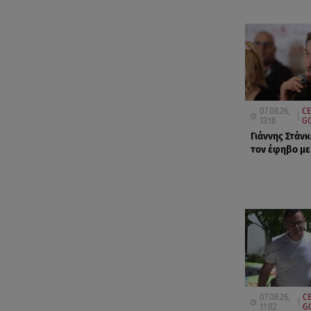
07.08.26,
CE
13:16
GO
Γιάννης Στάνκ
τον έφηβο με
07.08.26,
CE
11:02
G