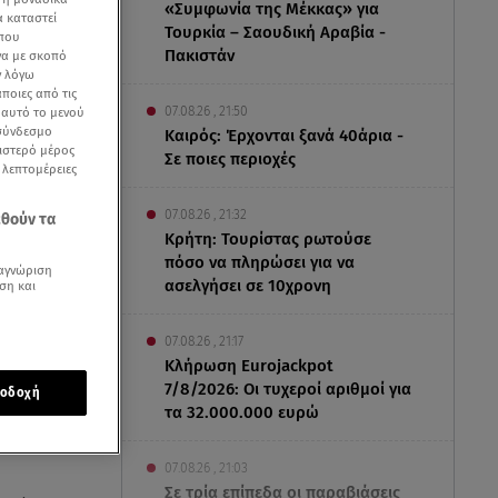
«Συμφωνία της Μέκκας» για
α καταστεί
Τουρκία – Σαουδική Αραβία -
 που
Πακιστάν
να με σκοπό
ν λόγω
ποιες από τις
07.08.26 , 21:50
ε αυτό το μενού
 σύνδεσμο
Καιρός: Έρχονται ξανά 40άρια -
ριστερό μέρος
Σε ποιες περιοχές
ς λεπτομέρειες
07.08.26 , 21:32
εθούν τα
Κρήτη: Τουρίστας ρωτούσε
πόσο να πληρώσει για να
αγνώριση
ασελγήσει σε 10χρονη
ση και
07.08.26 , 21:17
Κλήρωση Eurojackpot
7/8/2026: Οι τυχεροί αριθμοί για
οδοχή
τα 32.000.000 ευρώ
η
07.08.26 , 21:03
Σε τρία επίπεδα οι παραβιάσεις