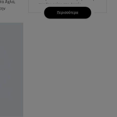
τα Άχλα,
της Τουρκίας στο Αιγαίο
την
Περισσότερα
07.08.26 , 21:00
MINI Aceman E: Τα αξεσουάρ για
περιπετειώδεις διαδρομές
07.08.26 , 20:47
Χανιά: Νεκρή βρέθηκε
αγνοούμενη - Ξέφυγε από
αστυνομικούς που την
εντόπισαν
07.08.26 , 20:18
Μυστράς: Κρίσιμος για το
κατηγορητήριο ο χρόνος
θανάτου του 90χρονου
07.08.26 , 20:13
Κυψέλη: Tι βρέθηκε στο