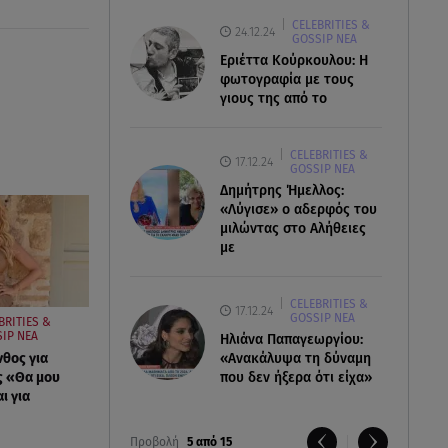
CELEBRITIES &
24.12.24
GOSSIP ΝΕΑ
Εριέττα Κούρκουλου: Η
φωτογραφία με τους
γιους της από το
CELEBRITIES &
17.12.24
GOSSIP ΝΕΑ
Δημήτρης Ήμελλος:
«Λύγισε» ο αδερφός του
μιλώντας στο Αλήθειες
με
CELEBRITIES &
17.12.24
GOSSIP ΝΕΑ
BRITIES &
IP ΝΕΑ
Ηλιάνα Παπαγεωργίου:
νθος για
«Ανακάλυψα τη δύναμη
ς «Θα μου
που δεν ήξερα ότι είχα»
ι για
Προβολή
5 από 15