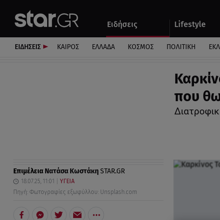
Αθλητικά
Quiz
Ειδήσεις
Lifestyle
Αυτοκίνητο
ΕΙΔΗΣΕΙΣ
ΚΑΙΡΟΣ
ΕΛΛΑΔΑ
ΚΟΣΜΟΣ
ΠΟΛΙΤΙΚΗ
ΕΚ
Καρκίν
που θω
Διατροφικ
Επιμέλεια
Νατάσα Κωστάκη
STAR.GR
18.07.25, 11:01
ΥΓΕΙΑ
Πηγή: Φωτογραφίες εξωφύλλου: Unsplash.com