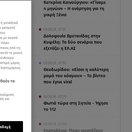
Κατερίνα Καινούργιου: «Γίναμε
4 μηνών» – Η ανάρτηση για τη
μικρή Ξένια
 ή μοναδικά
α καταστεί
06.08.26 , 07:51
 που
Δολοφονία Βρετανίδας στην
να με σκοπό
Κυψέλη: Τα δύο σενάρια που
ν λόγω
ποιες από τις
εξετάζει η ΕΛ.ΑΣ
ε αυτό το μενού
 σύνδεσμο
ριστερό μέρος
06.08.26 , 07:50
ς λεπτομέρειες
Θεοδωρίδου: «Είσαι η καλύτερη
ha
μαμά του κόσμου» – Το βίντεο
εθούν τα
που έγινε viral
αγνώριση
06.08.26 , 07:29
ση και
Φωτιά τώρα στη Σητεία - Ήχησε
το 112
06.08.26 , 03:00
οδοχή
Εορτολόγιο: Ποιοι γιορτάζουν