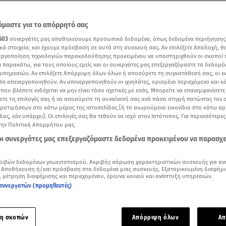
μαστε για το απόρρητό σας
603
συνεργάτες μας αποθηκεύουμε προσωπικά δεδομένα, όπως δεδομένα περιήγησης
κά στοιχεία, και έχουμε πρόσβαση σε αυτά στη συσκευή σας. Αν επιλέξετε Αποδοχή, θ
νεργοποίηση τεχνολογιών παρακολούθησης προκειμένου να υποστηριχθούν οι σκοποί
ι παρακάτω, για τους οποίους εμείς και οι συνεργάτες μας επεξεργαζόμαστε τα δεδομέ
υπηρεσιών. Αν επιλέξετε Απόρριψη όλων όλων ή αποσύρετε τη συγκατάθεσή σας, οι ε
 θα απενεργοποιηθούν. Αν απενεργοποιηθούν οι ιχνηλάτες, ορισμένο περιεχόμενο και κά
 που βλέπετε ενδέχεται να μην είναι τόσο σχετικές με εσάς. Μπορείτε να επανεμφανίσετ
ξετε τις επιλογές σας ή να αποσύρετε τη συναίνεσή σας ανά πάσα στιγμή πατώντας τον
προτιμήσεων στο κάτω μέρος της ιστοσελίδας [ή το αιωρούμενο εικονίδιο στο κάτω α
δας, εάν υπάρχει]. Οι επιλογές σας θα τεθούν σε ισχύ στον Ιστότοπος. Για περισσότερε
αχέος εντέρου: Ειδικός χειρούργος εξηγεί όσα πρέπει να γνωρίζουμε / Βίντεο: Alp
την Πολιτική Απορρήτου μας.
 οι συνεργάτες μας επεξεργαζόμαστε δεδομένα προκειμένου να παρασχ
Δείτε περισσότερα άρθρα μας στα αποτελέσματα αναζήτησης
ριβών δεδομένων γεωεντοπισμού. Ακριβής σάρωση χαρακτηριστικών συσκευής για αν
Add star.gr on Google
 Αποθήκευση ή/και πρόσβαση στα δεδομένα μιας συσκευής. Εξατομικευμένη διαφήμι
, μέτρηση διαφήμισης και περιεχομένου, έρευνα κοινού και ανάπτυξη υπηρεσιών.
συνεργατών (προμηθευτές)
ε το άρθρο
3:21
λεπτά
η σκοπών
Απόρριψη όλων
Απ
του παχέος εντέρου
,
ο οποίος αποτελεί συνδυασμό γενετικής