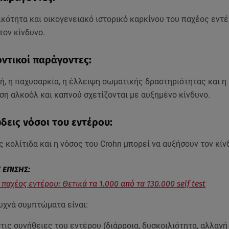
κότητα και οικογενειακό ιστορικό καρκίνου του παχέος εντ
τον κίνδυνο.
ντικοί παράγοντες:
ή, η παχυσαρκία, η έλλειψη σωματικής δραστηριότητας και η
η αλκοόλ και καπνού σχετίζονται με αυξημένο κίνδυνο.
εις νόσοι του εντέρου:
 κολίτιδα και η νόσος του Crohn μπορεί να αυξήσουν τον κίν
παχέος εντέρου: Θετικά τα 1.000 από τα 130.000 self test
υχνά συμπτώματα είναι:
τις συνήθειες του εντέρου (διάρροια, δυσκοιλιότητα, αλλαγή