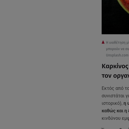
H υιοθέτηση μ
μπορούν να συ
Unsplash.com
Καρκίνος
τον οργα
Εκτός από τ
συνιστάται γ
ιστορικό),
η 
καθώς και η
κινδύνου εμ