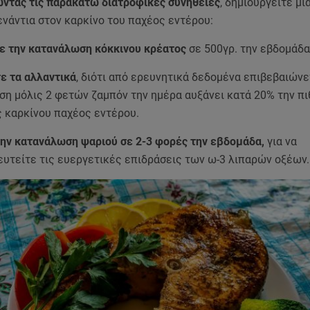
ώντας τις παρακάτω διατροφικές συνήθειες
, δημιουργείτε μί
νάντια στον καρκίνο του παχέος εντέρου:
ε την κατανάλωση κόκκινου κρέατος
σε 500γρ. την εβδομάδα
ε τα αλλαντικά
, διότι από ερευνητικά δεδομένα επιβεβαιώνετ
η μόλις 2 φετών ζαμπόν την ημέρα αυξάνει κατά 20% την π
 καρκίνου παχέος εντέρου.
ην κατανάλωση ψαριού σε 2-3 φορές την εβδομάδα,
για να
υτείτε τις ευεργετικές επιδράσεις των ω-3 λιπαρών οξέων.