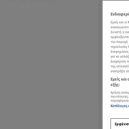
Ενδιαφερό
Εμείς και οι
αναγνωριστι
δυνατή η ε
εμφανίζοντα
την παροχή 
τεχνολογίες
διαφημίσεις
για να αλλά
Διαχείριση 
της ιστοσελί
Καρκίνος του π
ανατρέξτε σ
Εμείς και
εξής:
Χρήση επακ
ταυτότητας.
περιεχόμενο
Κατάλογος 
Ακούστ
Εμφάνισ
Ο
καρκίνος 