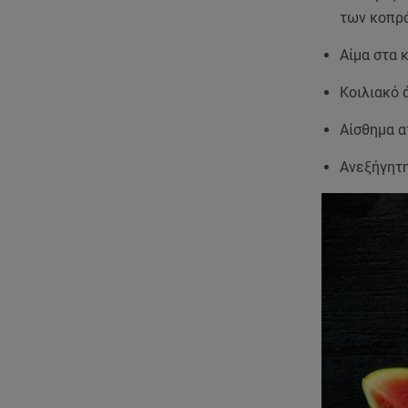
των κοπρ
Αίμα στα 
Κοιλιακό 
Αίσθημα α
Ανεξήγητ