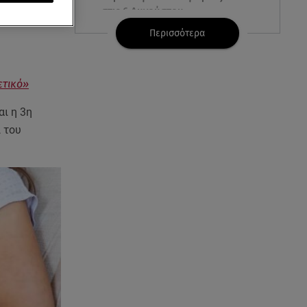
στις 6 Αυγούστου
ου που
Περισσότερα
05.08.26 , 23:39
Άριελ Κωνσταντινίδη:
«Αντιμετωπίζουν τον Γιάννη
ετικό»
Παπαμιχαήλ ως "Γιαννάκη"»
αι η 3η
05.08.26 , 23:20
 του
Η Μέγκαν Μαρκλ έγινε 45! Ο
ξέφρενος χορός με τιάρα μέσα
στο σπίτι της
05.08.26 , 23:00
Σίσσυ Χρηστίδου: Πιο όμορφη
και λαμπερή κι από το
ηλιοβασίλεμα στα Χανιά!
05.08.26 , 22:36
Μακελειό σε σπίτι στη Βόρεια