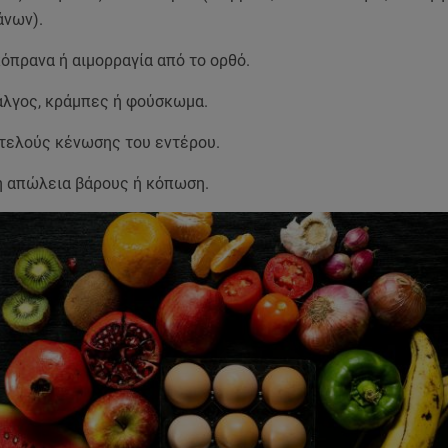
άνων).
κόπρανα ή αιμορραγία από το ορθό.
άλγος, κράμπες ή φούσκωμα.
τελούς κένωσης του εντέρου.
η απώλεια βάρους ή κόπωση.