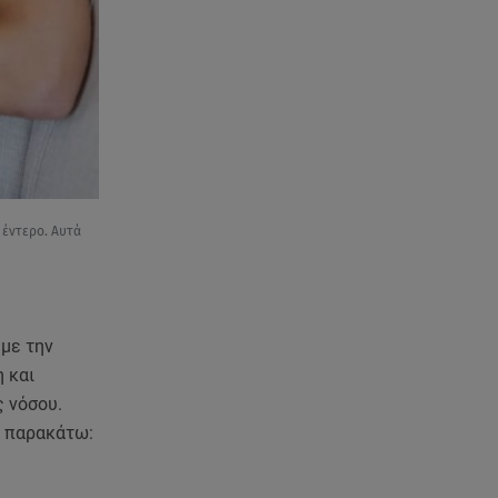
Καρολίνα: Νεκρά τρία μέλη
οικογένειας
05.08.26 , 22:35
Αλεξάνδρα Νίκα: Η... χρυσή ώρα
στο σκάφος με την καλύτερη
παρέα!
05.08.26 , 22:27
 έντερο. Αυτά
Πόρτο Ράφτη: Bίντεο
Ντοκουμέντο Από Το
Θανατηφόρο Τροχαίο
05.08.26 , 22:19
 με την
Σαμοθράκη: «Μαμά νόμιζες ότι
 και
δε θα σε ξαναδώ;» -Τα πρώτα
ς νόσου.
λόγια του 22χρονου
α παρακάτω:
05.08.26 , 21:48
Starte - Γιώργος Δουατζής: «Με