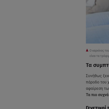
Ο καρκίνος το
είναι τα τρόφ
Τα συμπτ
Συνήθως ξεκι
πάροδο του χ
αφαίρεση τω
Τα πιο συχνά
Γενετικοί