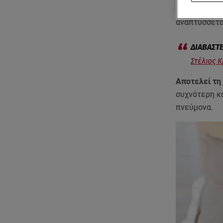
προδιάθεσης
αναπτύσσετα
Στέλιος 
Αποτελεί τη
συχνότερη κ
πνεύμονα.