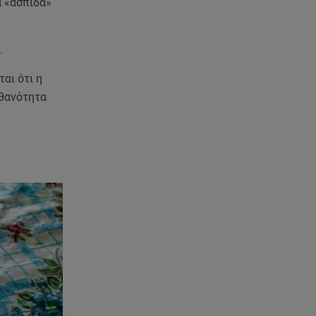
α «ασπίδα»
.
αι ότι η
ιθανότητα