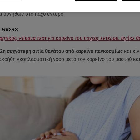
 και περιβαλλοντικών επιδράσεων,
είναι ένας τύπος καρκίν
ι συνήθως στο παχύ έντερο.
Κρητικός: «Έκανα τεστ για καρκίνο του παχέος εντέρου. Βγήκε θ
 2η συχνότερη αιτία θανάτου από καρκίνο παγκοσμίως
και είν
ακοήθη νεοπλασματική νόσο μετά τον καρκίνο του μαστού και