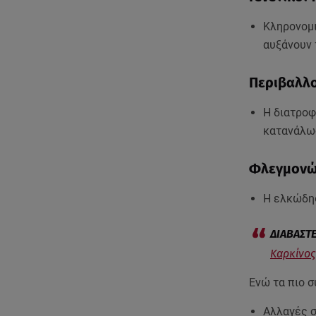
Κληρονομι
αυξάνουν 
Περιβαλλο
Η διατροφ
κατανάλωσ
Φλεγμονώδ
Η ελκώδης
Καρκίνος 
Ενώ τα πιο σ
Αλλαγές σ