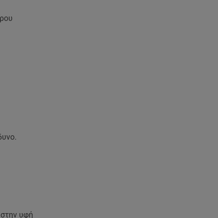
θέλγει ιδιαιτέρως κάθε μορφή
τέχνης»
έρου
05.08.26 , 21:41
«Στην κόψη του ξυραφιού» οι
συνομιλίες ΗΠΑ – Ιράν
05.08.26 , 21:22
Ευρυδίκη Βαλαβάνη για
Γρηγόρη Μόργκαν:
«Oνειρευόμουν έναν άντρα σαν
εσένα»
δυνο.
 στην υφή