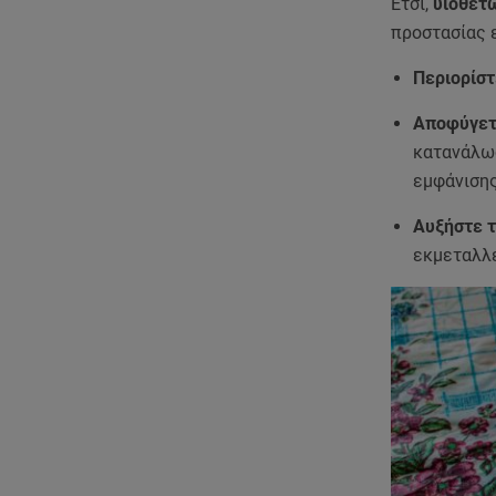
Έτσι,
υιοθετ
προστασίας ε
Περιορίστ
Αποφύγετ
κατανάλωσ
εμφάνισης
Αυξήστε τ
εκμεταλλε