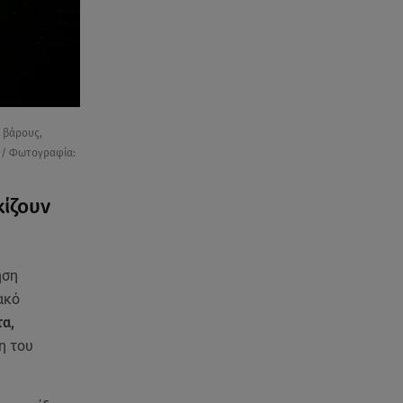
ς βάρους,
 / Φωτογραφία:
κίζουν
ηση
ακό
τα,
η του