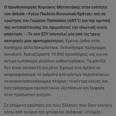
Ο πρωθυπουργός Κυριάκος Μητσοτάκης στην ενότητα
του debate «Υγεία-Παιδεία-Κοινωνικό Κράτος» και σε
ερώτηση του Γιώργου Παπαδάκη (ANT1) για την κριτική
της αντιπολίτευσης ότι πριμοδοτεί την ιδιωτική υγεία
απάντησε :
«
Το νέο ΕΣΥ αποτελεί μία από τις τρεις
κεντρικές μου προτεραιότητες.
Έμεινε όρθιο στην
πανδημία, αλλά δοκιμάστηκε. Εκπονήσαμε πρόγραμμα
συνολικό. Χρειαζόμαστε 10.000 προσλήψεις και για να
αντιμετωπίσουμε μεγάλες καθυστερήσεις. Τα ράντζα
δεν είναι αποδεκτά για μένα. Έχουμε ένα σχέδιο να
αναμορφώσουμε τα τμήματα επειγόντων περιστατικών,
να ανακατασκευάσουμερ πλήρως τα κέντρα υγείας και
ένα πρόγραμμα προληπτικών εξετάσεων και έμφαση
στον προσωπικό γιατρό».
Σε επόμενη ερώτηση για τους Έλληνες που ζουν κοντά ή
κάτω από τα όρια της φτώχειας ανέφερε: «Υπήρξε