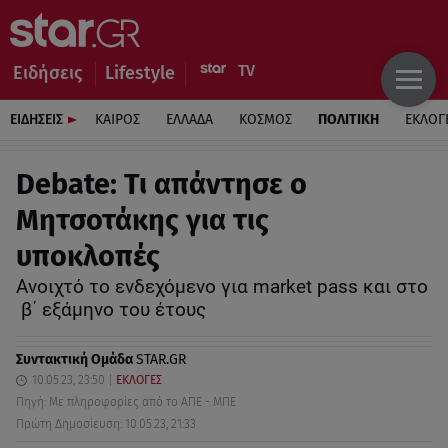
Ειδήσεις
Lifestyle
ΕΙΔΗΣΕΙΣ
ΚΑΙΡΟΣ
ΕΛΛΑΔΑ
ΚΟΣΜΟΣ
ΠΟΛΙΤΙΚΗ
ΕΚΛΟΓ
Debate: Τι απάντησε ο
Μητσοτάκης για τις
υποκλοπές
Ανοιχτό το ενδεχόμενο για market pass και στο
β΄ εξάμηνο του έτους
Συντακτική Ομάδα
STAR.GR
10.05.23, 23:50
ΕΚΛΟΓΕΣ
Πηγή: Με πληροφορίες από το ΑΠΕ - ΜΠΕ
Πρώτη Δημοσίευση: 10.05.23, 21:33