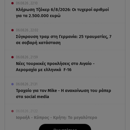
06.08.26 , 22:10
Κλήρωση Τζόκερ 6/8/2026: Οι τυχεροί αριθμοί
για τα 2.500.000 ευρώ
06.08.26 , 22:02
Σύγκρουση τραμ στη Γερμανία: 25 τραυματίες, 7
σε σοβαρή κατάσταση
06.08.26 , 21:59
Νέες τουρκικές προκλήσεις στο Αιγαίο -
Αερομαχία με ελληνικά F-16
06.08.26 , 21:31
Τροχαίο για τον Mike - Η ανακοίνωση του ράπερ
στα social media
06.08.26 , 21:22
Ισραήλ - Κύπρος - Κρήτη: Το μεγαλύτερο
υποθαλάσσιο καλώδιο στον κόσμο