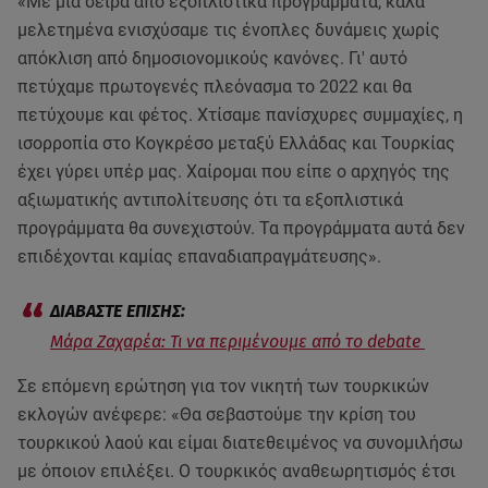
«Με μία σειρά από εξοπλιστικά προγράμματα, καλά
μελετημένα ενισχύσαμε τις ένοπλες δυνάμεις χωρίς
απόκλιση από δημοσιονομικούς κανόνες. Γι' αυτό
πετύχαμε πρωτογενές πλεόνασμα το 2022 και θα
πετύχουμε και φέτος. Χτίσαμε πανίσχυρες συμμαχίες, η
ισορροπία στο Κογκρέσο μεταξύ Ελλάδας και Τουρκίας
έχει γύρει υπέρ μας. Χαίρομαι που είπε ο αρχηγός της
αξιωματικής αντιπολίτευσης ότι τα εξοπλιστικά
προγράμματα θα συνεχιστούν. Τα προγράμματα αυτά δεν
επιδέχονται καμίας επαναδιαπραγμάτευσης».
Μάρα Ζαχαρέα: Τι να περιμένουμε από το debate
Σε επόμενη ερώτηση για τον νικητή των τουρκικών
εκλογών ανέφερε: «Θα σεβαστούμε την κρίση του
τουρκικού λαού και είμαι διατεθειμένος να συνομιλήσω
με όποιον επιλέξει. Ο τουρκικός αναθεωρητισμός έτσι