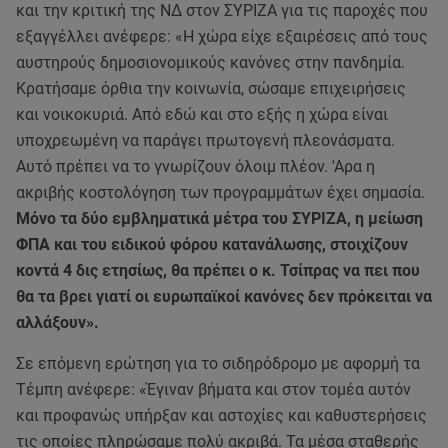
και την κριτική της ΝΔ στον ΣΥΡΙΖΑ για τις παροχές που
εξαγγέλλει ανέφερε: «Η χώρα είχε εξαιρέσεις από τους
αυστηρούς δημοσιονομικούς κανόνες στην πανδημία.
Κρατήσαμε όρθια την κοινωνία, σώσαμε επιχειρήσεις
και νοικοκυριά. Από εδώ και στο εξής η χώρα είναι
υποχρεωμένη να παράγει πρωτογενή πλεονάσματα.
Αυτό πρέπει να το γνωρίζουν όλοιμ πλέον. 'Αρα η
ακριβής κοστολόγηση των προγραμμάτων έχει σημασία.
Μόνο τα δύο εμβληματικά μέτρα του ΣΥΡΙΖΑ, η μείωση
ΦΠΑ και του ειδικού φόρου κατανάλωσης, στοιχίζουν
κοντά 4 δις ετησίως, θα πρέπει ο κ. Τσίπρας να πει που
θα τα βρει γιατί οι ευρωπαϊκοί κανόνες δεν πρόκειται να
αλλάξουν».
Σε επόμενη ερώτηση για το σιδηρόδρομο με αφορμή τα
Τέμπη ανέφερε: «Έγιναν βήματα και στον τομέα αυτόν
και προφανώς υπήρξαν και αστοχίες και καθυστερήσεις
τις οποίες πληρώσαμε πολύ ακριβά. Τα μέσα σταθερής