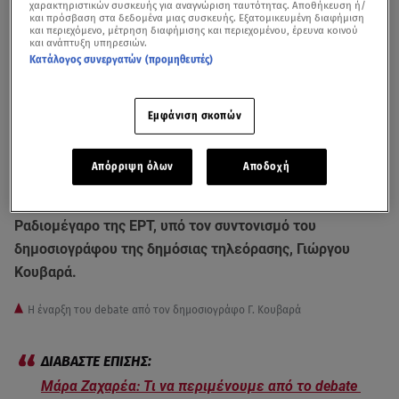
χαρακτηριστικών συσκευής για αναγνώριση ταυτότητας. Αποθήκευση ή/
και πρόσβαση στα δεδομένα μιας συσκευής. Εξατομικευμένη διαφήμιση
και περιεχόμενο, μέτρηση διαφήμισης και περιεχομένου, έρευνα κοινού
και ανάπτυξη υπηρεσιών.
Κατάλογος συνεργατών (προμηθευτές)
Εμφάνιση σκοπών
Απόρριψη όλων
Αποδοχή
Ξεκίνησε το
debate
των πολιτικών αρχηγών στο
Ραδιομέγαρο της ΕΡΤ, υπό τον συντονισμό του
δημοσιογράφου της δημόσιας τηλεόρασης, Γιώργου
Κουβαρά.
Η έναρξη του debate από τον δημοσιογράφο Γ. Κουβαρά
Μάρα Ζαχαρέα: Τι να περιμένουμε από το debate