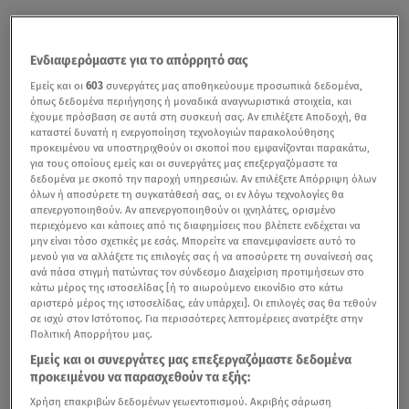
Ενδιαφερόμαστε για το απόρρητό σας
Εμείς και οι
603
συνεργάτες μας αποθηκεύουμε προσωπικά δεδομένα,
όπως δεδομένα περιήγησης ή μοναδικά αναγνωριστικά στοιχεία, και
έχουμε πρόσβαση σε αυτά στη συσκευή σας. Αν επιλέξετε Αποδοχή, θα
καταστεί δυνατή η ενεργοποίηση τεχνολογιών παρακολούθησης
προκειμένου να υποστηριχθούν οι σκοποί που εμφανίζονται παρακάτω,
για τους οποίους εμείς και οι συνεργάτες μας επεξεργαζόμαστε τα
δεδομένα με σκοπό την παροχή υπηρεσιών. Αν επιλέξετε Απόρριψη όλων
όλων ή αποσύρετε τη συγκατάθεσή σας, οι εν λόγω τεχνολογίες θα
απενεργοποιηθούν. Αν απενεργοποιηθούν οι ιχνηλάτες, ορισμένο
περιεχόμενο και κάποιες από τις διαφημίσεις που βλέπετε ενδέχεται να
μην είναι τόσο σχετικές με εσάς. Μπορείτε να επανεμφανίσετε αυτό το
μενού για να αλλάξετε τις επιλογές σας ή να αποσύρετε τη συναίνεσή σας
ανά πάσα στιγμή πατώντας τον σύνδεσμο Διαχείριση προτιμήσεων στο
κάτω μέρος της ιστοσελίδας [ή το αιωρούμενο εικονίδιο στο κάτω
αριστερό μέρος της ιστοσελίδας, εάν υπάρχει]. Οι επιλογές σας θα τεθούν
σε ισχύ στον Ιστότοπος. Για περισσότερες λεπτομέρειες ανατρέξτε στην
Πολιτική Απορρήτου μας.
Εμείς και οι συνεργάτες μας επεξεργαζόμαστε δεδομένα
προκειμένου να παρασχεθούν τα εξής:
Χρήση επακριβών δεδομένων γεωεντοπισμού. Ακριβής σάρωση