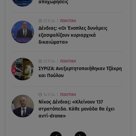
αποχωρήσεις
Εριέττα Κούρκουλου: Η συγκινητική ανάρτηση
για τα 33α γενέθλιά της
21.11.24
ΠΟΛΙΤΙΚΗ
Δένδιας: «Οι Ένοπλες δυνάμεις
08.08.26 , 17:44
Νεκρή μεγαλόσωμη αρκούδα στην Καστοριά,
εξασφαλίζουν κυριαρχικά
πιθανόν από πυροβολισμό
δικαιώματα»
08.08.26 , 17:32
21.11.24
ΠΟΛΙΤΙΚΗ
Τζο Μπάιντεν: Ο καρκίνος έχει εξαπλωθεί - Η
ΣΥΡΙΖΑ: Ανεξαρτητοποιήθηκαν Τζάκρη
ανακοίνωση του γιου του
και Πούλου
14.11.24
ΠΟΛΙΤΙΚΗ
Νίκος Δένδιας: «Κλείνουν 137
στρατόπεδα. Kάθε μονάδα θα έχει
αντί-drone»