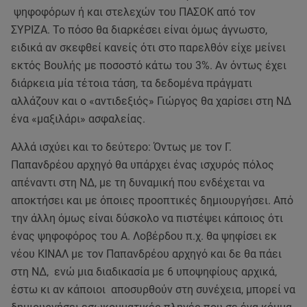
ψηφοφόρων ή και στελεχών του ΠΑΣΟΚ από τον
ΣΥΡΙΖΑ. Το πόσο θα διαρκέσει είναι όμως άγνωστο,
ειδικά αν σκεφθεί κανείς ότι στο παρελθόν είχε μείνει
εκτός Βουλής με ποσοστό κάτω του 3%. Αν όντως έχει
διάρκεια μία τέτοια τάση, τα δεδομένα πράγματι
αλλάζουν και ο «αντιδεξιός» Γιώργος θα χαρίσει στη ΝΔ
ένα «μαξιλάρι» ασφαλείας.
Αλλά ισχύει και το δεύτερο: Όντως με τον Γ.
Παπανδρέου αρχηγό θα υπάρχει ένας ισχυρός πόλος
απέναντι στη ΝΔ, με τη δυναμική που ενδέχεται να
αποκτήσει και με όποιες προοπτικές δημιουργήσει. Από
την άλλη όμως είναι δύσκολο να πιστέψει κάποιος ότι
ένας ψηφοφόρος του Α. Λοβέρδου π.χ. θα ψηφίσει εκ
νέου ΚΙΝΑΛ με τον Παπανδρέου αρχηγό και δε θα πάει
στη ΝΔ, ενώ μια διαδικασία με 6 υποψηφίους αρχικά,
έστω κι αν κάποιοι αποσυρθούν στη συνέχεια, μπορεί να