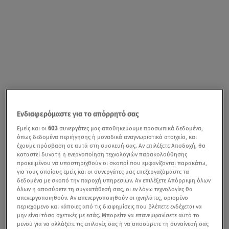
Ενδιαφερόμαστε για το απόρρητό σας
Εμείς και οι
603
συνεργάτες μας αποθηκεύουμε προσωπικά δεδομένα,
όπως δεδομένα περιήγησης ή μοναδικά αναγνωριστικά στοιχεία, και
έχουμε πρόσβαση σε αυτά στη συσκευή σας. Αν επιλέξετε Αποδοχή, θα
καταστεί δυνατή η ενεργοποίηση τεχνολογιών παρακολούθησης
προκειμένου να υποστηριχθούν οι σκοποί που εμφανίζονται παρακάτω,
για τους οποίους εμείς και οι συνεργάτες μας επεξεργαζόμαστε τα
δεδομένα με σκοπό την παροχή υπηρεσιών. Αν επιλέξετε Απόρριψη όλων
όλων ή αποσύρετε τη συγκατάθεσή σας, οι εν λόγω τεχνολογίες θα
απενεργοποιηθούν. Αν απενεργοποιηθούν οι ιχνηλάτες, ορισμένο
περιεχόμενο και κάποιες από τις διαφημίσεις που βλέπετε ενδέχεται να
μην είναι τόσο σχετικές με εσάς. Μπορείτε να επανεμφανίσετε αυτό το
μενού για να αλλάξετε τις επιλογές σας ή να αποσύρετε τη συναίνεσή σας