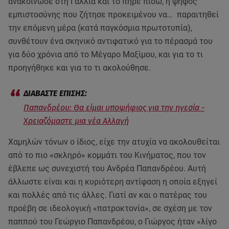
ανακοίνωσε στη Γαλλία και το πήρε πίσω, η ψήφος
εμπιστοσύνης που ζήτησε προκειμένου να… παραιτηθεί
την επόμενη μέρα (κατά παγκόσμια πρωτοτυπία),
συνθέτουν ένα σκηνικό αντιφατικό για το πέρασμά του
για δύο χρόνια από το Μέγαρο Μαξίμου, και για το τι
προηγήθηκε και για το τι ακολούθησε.
Παπανδρέου: Θα είμαι υποψήφιος για την ηγεσία -
Χρειαζόμαστε μια νέα Αλλαγή
Χαμηλών τόνων ο ίδιος, είχε την ατυχία να ακολουθείται
από το πιο «σκληρό» κομμάτι του Κινήματος, που τον
έβλεπε ως συνεχιστή του Ανδρέα Παπανδρέου. Αυτή
άλλωστε είναι και η κυριότερη αντίφαση η οποία εξηγεί
και πολλές από τις άλλες. Γιατί αν και ο πατέρας του
προέβη σε ιδεολογική «πατροκτονία», σε σχέση με τον
παππού του Γεώργιο Παπανδρέου, ο Γιώργος ήταν «λίγο