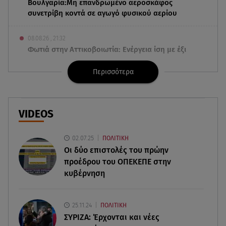
Βουλγαρία:Μη επανδρωμένο αεροσκάφος
συνετρίβη κοντά σε αγωγό φυσικού αερίου
08.08.26 , 21:32
Φωτιά στην Αττικοβοιωτία: Ενέργεια ίση με έξι
ατομικές βόμβες
Περισσότερα
08.08.26 , 21:20
«Ισλαμικό ΝΑΤΟ»: Πώς επηρεάζεται η Ελλάδα
από τη νέα συμμαχία
VIDEOS
08.08.26 , 19:19
02.07.25
ΠΟΛΙΤΙΚΗ
Τραγωδία στην Πάρο: Νεκρό 4χρονο παιδί σε
Οι δύο επιστολές του πρώην
πισίνα
προέδρου του ΟΠΕΚΕΠE στην
κυβέρνηση
08.08.26 , 18:51
BYD: Στην 91η θέση της λίστας Fortune Global
500 για το 2026
25.11.24
ΠΟΛΙΤΙΚΗ
ΣΥΡΙΖΑ: Έρχονται και νέες
08.08.26 , 17:45