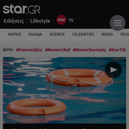
Ειδήσεις
Lifestyle
ΚΑΙΡΟΣ
ΕΛΛΑΔΑ
ΚΟΣΜΟΣ
CELEBRITIES
MEDIA
ΠΟΛΙ
Δείτε:
#Συνεντεύξεις
#MasterChef
#MasterΣυνταγές
#StarTVLi
ΕΛΛΑΔΑ