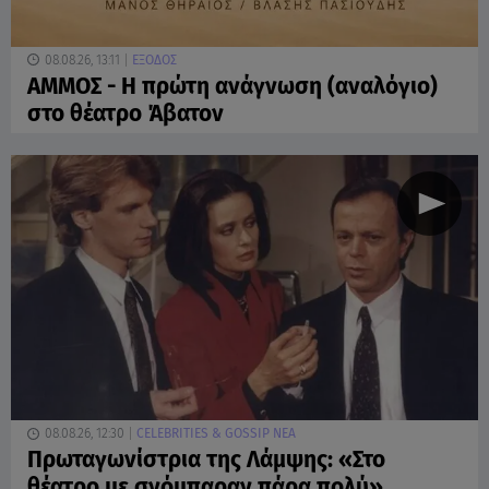
08.08.26, 13:11
ΕΞΟΔΟΣ
ΑΜΜΟΣ - Η πρώτη ανάγνωση (αναλόγιο)
στο θέατρο Άβατον
08.08.26, 12:30
CELEBRITIES & GOSSIP ΝΕΑ
Πρωταγωνίστρια της Λάμψης: «Στο
θέατρο με σνόμπαραν πάρα πολύ»