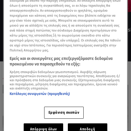
δεδομένα με σκοπό την παροχή υπηρεσιών. Αν επιλέξετε Απόρριψη όλων
όλων ή αποσύρετε τη συγκατάθεσή σας, οι εν λόγω τεχνολογίες θα
απενεργοποιηθούν. Αν απενεργοποιηθούν οι ιχνηλάτες, ορισμένο
Δευ - Πεμ 20:50
περιεχόμενο και κάποιες από τις διαφημίσεις που βλέπετε ενδέχεται να
Καθημερινά, 19:45
μην είναι τόσο σχετικές με εσάς. Μπορείτε να επανεμφανίσετε αυτό το
Ειδήσεις
μενού για να αλλάξετε τις επιλογές σας ή να αποσύρετε τη συναίνεσή σας
Cash or Tras
ανά πάσα στιγμή πατώντας τον σύνδεσμο Διαχείριση προτιμήσεων στο
κάτω μέρος της ιστοσελίδας [ή το αιωρούμενο εικονίδιο στο κάτω
αριστερό μέρος της ιστοσελίδας, εάν υπάρχει]. Οι επιλογές σας θα τεθούν
ΔΕΊΤΕ LIVE
σε ισχύ στον Ιστότοπος. Για περισσότερες λεπτομέρειες ανατρέξτε στην
Πολιτική Απορρήτου μας.
Εμείς και οι συνεργάτες μας επεξεργαζόμαστε δεδομένα
προκειμένου να παρασχεθούν τα εξής:
ΕΙΔΗΣΕΙΣ
Χρήση επακριβών δεδομένων γεωεντοπισμού. Ακριβής σάρωση
χαρακτηριστικών συσκευής για αναγνώριση ταυτότητας. Αποθήκευση ή/
και πρόσβαση στα δεδομένα μιας συσκευής. Εξατομικευμένη διαφήμιση
και περιεχόμενο, μέτρηση διαφήμισης και περιεχομένου, έρευνα κοινού
και ανάπτυξη υπηρεσιών.
Κατάλογος συνεργατών (προμηθευτές)
Εμφάνιση σκοπών
Απόρριψη όλων
Αποδοχή