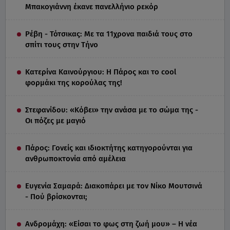
Μπακογιάννη έκανε πανελλήνιο ρεκόρ
Ρέβη - Τότσικας: Με τα 11χρονα παιδιά τους στο
σπίτι τους στην Τήνο
Κατερίνα Καινούργιου: Η Πάρος και το cool
φορμάκι της κορούλας της!
Στεφανίδου: «Κόβει» την ανάσα με το σώμα της -
Οι πόζες με μαγιό
Πάρος: Γονείς και ιδιοκτήτης κατηγορούνται για
ανθρωποκτονία από αμέλεια
Ευγενία Σαμαρά: Διακοπάρει με τον Νίκο Μουτσινά
- Πού βρίσκονται;
Ανδρομάχη: «Είσαι το φως στη ζωή μου» – Η νέα