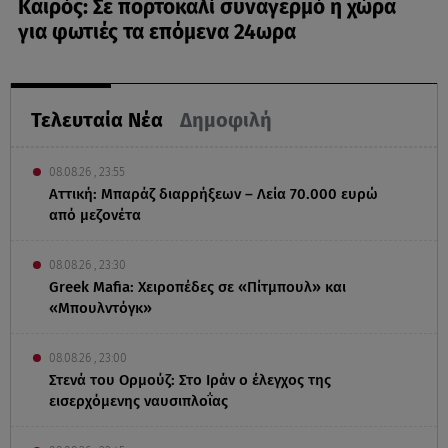
Καιρός: Σε πορτοκαλί συναγερμό η χώρα
για φωτιές τα επόμενα 24ωρα
Τελευταία Νέα
Δημοφιλή
08.08.26 , 23:55
Αττική: Μπαράζ διαρρήξεων – Λεία 70.000 ευρώ
από μεζονέτα
08.08.26 , 23:30
Greek Mafia: Χειροπέδες σε «Πίτμπουλ» και
«Μπουλντόγκ»
08.08.26 , 23:00
Στενά του Ορμούζ: Στο Ιράν ο έλεγχος της
εισερχόμενης ναυσιπλοΐας