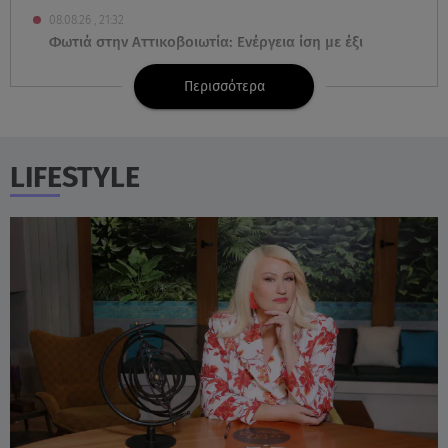
08.08.26 , 21:32
Φωτιά στην Αττικοβοιωτία: Ενέργεια ίση με έξι
ατομικές βόμβες
Περισσότερα
08.08.26 , 21:20
«Ισλαμικό ΝΑΤΟ»: Πώς επηρεάζεται η Ελλάδα από
τη νέα συμμαχία
LIFESTYLE
08.08.26 , 19:19
Τραγωδία στην Πάρο: Νεκρό 4χρονο παιδί σε
πισίνα
08.08.26 , 18:51
BYD: Στην 91η θέση της λίστας Fortune Global 500
για το 2026
08.08.26 , 17:45
Εριέττα Κούρκουλου: Η συγκινητική ανάρτηση για
τα 33α γενέθλιά της