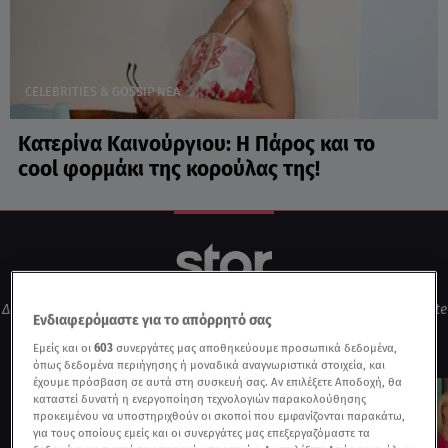
CELEBRITIES & GOSSIP ΝΕΑ
Κατερίνα Καινούργιου: Η Πάρος και το
cool φορμάκι της κορούλας της!
Δες τις αγαπημένες σου εκπομπές live και on-demand μέσα από το site
Ενδιαφερόμαστε για το απόρρητό σας
της τηλεόρασης του Star.
Εμείς και οι
603
συνεργάτες μας αποθηκεύουμε προσωπικά δεδομένα,
όπως δεδομένα περιήγησης ή μοναδικά αναγνωριστικά στοιχεία, και
έχουμε πρόσβαση σε αυτά στη συσκευή σας. Αν επιλέξετε Αποδοχή, θα
καταστεί δυνατή η ενεργοποίηση τεχνολογιών παρακολούθησης
προκειμένου να υποστηριχθούν οι σκοποί που εμφανίζονται παρακάτω,
για τους οποίους εμείς και οι συνεργάτες μας επεξεργαζόμαστε τα