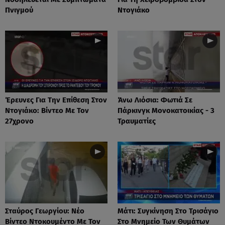
Πνιγμού
Ντογιάκο
Έρευνες Για Την Επίθεση Στον
Άνω Λιόσια: Φωτιά Σε
Ντογιάκο: Βίντεο Με Τον
Πάρκινγκ Μονοκατοικίας - 3
27χρονο
Τραυματίες
Σταύρος Γεωργίου: Νέο
Μάτι: Συγκίνηση Στο Τρισάγιο
Βίντεο Ντοκουμέντο Με Τον
Στο Μνημείο Των Θυμάτων