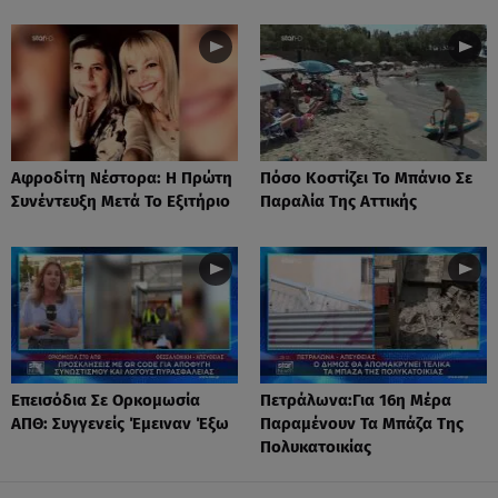
Αφροδίτη Νέστορα: H Πρώτη
Πόσο Κοστίζει Το Μπάνιο Σε
Συνέντευξη Μετά Το Εξιτήριο
Παραλία Της Αττικής
Επεισόδια Σε Ορκομωσία
Πετράλωνα:Για 16η Μέρα
ΑΠΘ: Συγγενείς Έμειναν Έξω
Παραμένουν Τα Μπάζα Της
Πολυκατοικίας