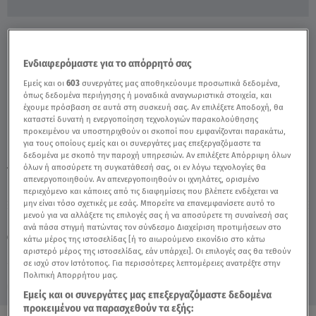
Νέο Ηράκλειο: Κινδύνευσαν Αστυνομικοί
Όταν Λαμπάδιασε Μηχανή - Video
Ενδιαφερόμαστε για το απόρρητό σας
Εμείς και οι
603
συνεργάτες μας αποθηκεύουμε προσωπικά δεδομένα,
όπως δεδομένα περιήγησης ή μοναδικά αναγνωριστικά στοιχεία, και
έχουμε πρόσβαση σε αυτά στη συσκευή σας. Αν επιλέξετε Αποδοχή, θα
καταστεί δυνατή η ενεργοποίηση τεχνολογιών παρακολούθησης
προκειμένου να υποστηριχθούν οι σκοποί που εμφανίζονται παρακάτω,
για τους οποίους εμείς και οι συνεργάτες μας επεξεργαζόμαστε τα
δεδομένα με σκοπό την παροχή υπηρεσιών. Αν επιλέξετε Απόρριψη όλων
όλων ή αποσύρετε τη συγκατάθεσή σας, οι εν λόγω τεχνολογίες θα
TAGS:
ΔΕΛΤΙΟ ΕΙΔΗΣΕΩΝ STAR
ΔΙΑΣ
ΜΗΧΑΝΗ
ΦΩΤΙΑ
απενεργοποιηθούν. Αν απενεργοποιηθούν οι ιχνηλάτες, ορισμένο
περιεχόμενο και κάποιες από τις διαφημίσεις που βλέπετε ενδέχεται να
μην είναι τόσο σχετικές με εσάς. Μπορείτε να επανεμφανίσετε αυτό το
μενού για να αλλάξετε τις επιλογές σας ή να αποσύρετε τη συναίνεσή σας
Πέμπτη 6 Αυγούστου 2026
ανά πάσα στιγμή πατώντας τον σύνδεσμο Διαχείριση προτιμήσεων στο
08.05.25, 23:07
ΕΛΛΑΔΑ
κάτω μέρος της ιστοσελίδας [ή το αιωρούμενο εικονίδιο στο κάτω
Πηγή: Δελτίο Ειδήσεων STAR
αριστερό μέρος της ιστοσελίδας, εάν υπάρχει]. Οι επιλογές σας θα τεθούν
σε ισχύ στον Ιστότοπος. Για περισσότερες λεπτομέρειες ανατρέξτε στην
Πολιτική Απορρήτου μας.
Εμείς και οι συνεργάτες μας επεξεργαζόμαστε δεδομένα
προκειμένου να παρασχεθούν τα εξής: