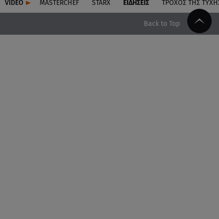
VIDEO
MASTERCHEF
STARX
ΕΙΔΉΣΕΙΣ
ΤΡΟΧΌΣ ΤΗΣ ΤΎΧΗ
Back to Top