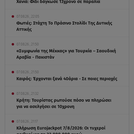
Χανιά: Φίδι δάγκωσε 13χρονο σε παραλία
07.08.26 , 22:05
Φωτιές: Στάχτη Το Πράσινο Στολίδι Της Δυτικής
Αττικής
07.08.26 , 21:50
«Συμφωνία της Μέκκας» για Τουρκία – Σαουδική
Αραβία - Πακιστάν
07.08.26 , 21:50
Καιρός: Έρχονται ξανά 40άρια - Σε ποιες περιοχές
07.08.26 , 21:32
Κρήτη: Τουρίστας ρωτούσε πόσο να πληρώσει
για να ασελγήσει σε 10χρονη
07.08.26 , 21:17
Κλήρωση Eurojackpot 7/8/2026: Οι τυχεροί