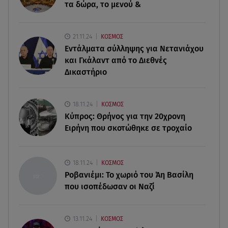
τα δώρα, το μενού &
38χρονης Λίζα
07.08.26 , 19:15
21.11.24
ΚΟΣΜΟΣ
Συντάξεις Σεπτεμβρίου: Πότε θα μπουν τα
Εντάλματα σύλληψης για Νετανιάχου
χρήματα στους λογαριασμούς
και Γκάλαντ από το Διεθνές
Δικαστήριο
07.08.26 , 18:45
Φωτιά στο Στεφάνι Κορίνθου: Μήνυμα από το 112
- Σηκώθηκαν εναέρια μέσα
18.11.24
ΚΟΣΜΟΣ
Κύπρος: Θρήνος για την 20χρονη
Ειρήνη που σκοτώθηκε σε τροχαίο
07.08.26 , 18:34
Έξοδος Αυγούστου: Στο 100% η πληρότητα για
Κυκλάδες
18.11.24
ΚΟΣΜΟΣ
Ροβανιέμι: Το χωριό του Άη Βασίλη
που ισοπέδωσαν οι Ναζί
13.11.24
ΚΟΣΜΟΣ