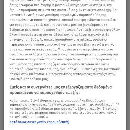
Εμείς και οι
603
συνεργάτες μας αποθηκεύουμε προσωπικά δεδομένα,
όπως δεδομένα περιήγησης ή μοναδικά αναγνωριστικά στοιχεία, και
έχουμε πρόσβαση σε αυτά στη συσκευή σας. Αν επιλέξετε Αποδοχή, θα
καταστεί δυνατή η ενεργοποίηση τεχνολογιών παρακολούθησης
προκειμένου να υποστηριχθούν οι σκοποί που εμφανίζονται παρακάτω,
για τους οποίους εμείς και οι συνεργάτες μας επεξεργαζόμαστε τα
δεδομένα με σκοπό την παροχή υπηρεσιών. Αν επιλέξετε Απόρριψη όλων
όλων ή αποσύρετε τη συγκατάθεσή σας, οι εν λόγω τεχνολογίες θα
απενεργοποιηθούν. Αν απενεργοποιηθούν οι ιχνηλάτες, ορισμένο
περιεχόμενο και κάποιες από τις διαφημίσεις που βλέπετε ενδέχεται να
μην είναι τόσο σχετικές με εσάς. Μπορείτε να επανεμφανίσετε αυτό το
μενού για να αλλάξετε τις επιλογές σας ή να αποσύρετε τη συναίνεσή σας
ανά πάσα στιγμή πατώντας τον σύνδεσμο Διαχείριση προτιμήσεων στο
κάτω μέρος της ιστοσελίδας [ή το αιωρούμενο εικονίδιο στο κάτω
αριστερό μέρος της ιστοσελίδας, εάν υπάρχει]. Οι επιλογές σας θα τεθούν
σε ισχύ στον Ιστότοπος. Για περισσότερες λεπτομέρειες ανατρέξτε στην
Πολιτική Απορρήτου μας.
Εμείς και οι συνεργάτες μας επεξεργαζόμαστε δεδομένα
προκειμένου να παρασχεθούν τα εξής:
Χρήση επακριβών δεδομένων γεωεντοπισμού. Ακριβής σάρωση
χαρακτηριστικών συσκευής για αναγνώριση ταυτότητας. Αποθήκευση ή/
και πρόσβαση στα δεδομένα μιας συσκευής. Εξατομικευμένη διαφήμιση
και περιεχόμενο, μέτρηση διαφήμισης και περιεχομένου, έρευνα κοινού
και ανάπτυξη υπηρεσιών.
Κατάλογος συνεργατών (προμηθευτές)