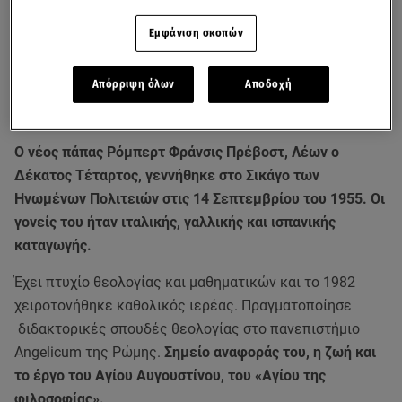
Εμφάνιση σκοπών
Απόρριψη όλων
Αποδοχή
O νέος πάπας Ρόμπερτ Φράνσις Πρέβοστ, Λέων ο
Δέκατος Τέταρτος, γεννήθηκε στο Σικάγο των
Ηνωμένων Πολιτειών στις 14 Σεπτεμβρίου του 1955. Οι
γονείς του ήταν ιταλικής, γαλλικής και ισπανικής
καταγωγής.
Έχει πτυχίο θεολογίας και μαθηματικών και το 1982
χειροτονήθηκε καθολικός ιερέας. Πραγματοποίησε
διδακτορικές σπουδές θεολογίας στο πανεπιστήμιο
Angelicum της Ρώμης.
Σημείο αναφοράς του, η ζωή και
το έργο του Αγίου Αυγουστίνου, του «Αγίου της
φιλοσοφίας».