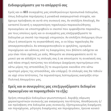
Ενδιαφερόμαστε για το απόρρητό σας
Εμείς και οι
603
συνεργάτες μας αποθηκεύουμε προσωπικά δεδομένα,
όπως δεδομένα περιήγησης ή μοναδικά αναγνωριστικά στοιχεία, και
έχουμε πρόσβαση σε αυτά στη συσκευή σας. Αν επιλέξετε Αποδοχή, θα
καταστεί δυνατή η ενεργοποίηση τεχνολογιών παρακολούθησης
προκειμένου να υποστηριχθούν οι σκοποί που εμφανίζονται παρακάτω,
για τους οποίους εμείς και οι συνεργάτες μας επεξεργαζόμαστε τα
δεδομένα με σκοπό την παροχή υπηρεσιών. Αν επιλέξετε Απόρριψη όλων
όλων ή αποσύρετε τη συγκατάθεσή σας, οι εν λόγω τεχνολογίες θα
απενεργοποιηθούν. Αν απενεργοποιηθούν οι ιχνηλάτες, ορισμένο
περιεχόμενο και κάποιες από τις διαφημίσεις που βλέπετε ενδέχεται να
μην είναι τόσο σχετικές με εσάς. Μπορείτε να επανεμφανίσετε αυτό το
μενού για να αλλάξετε τις επιλογές σας ή να αποσύρετε τη συναίνεσή σας
ανά πάσα στιγμή πατώντας τον σύνδεσμο Διαχείριση προτιμήσεων στο
κάτω μέρος της ιστοσελίδας [ή το αιωρούμενο εικονίδιο στο κάτω
αριστερό μέρος της ιστοσελίδας, εάν υπάρχει]. Οι επιλογές σας θα τεθούν
σε ισχύ στον Ιστότοπος. Για περισσότερες λεπτομέρειες ανατρέξτε στην
Πολιτική Απορρήτου μας.
Εμείς και οι συνεργάτες μας επεξεργαζόμαστε δεδομένα
01.06.26, 11:00
προκειμένου να παρασχεθούν τα εξής:
Ταινία Online: Δες το θρίλερ «Έκρηξη
Θυμού» με τον Ράσελ Κρόου
Χρήση επακριβών δεδομένων γεωεντοπισμού. Ακριβής σάρωση
χαρακτηριστικών συσκευής για αναγνώριση ταυτότητας. Αποθήκευση ή/
και πρόσβαση στα δεδομένα μιας συσκευής. Εξατομικευμένη διαφήμιση
και περιεχόμενο, μέτρηση διαφήμισης και περιεχομένου, έρευνα κοινού