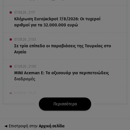
07.08.26 , 21:17
Κλήρωση Eurojackpot 7/8/2026: Οι τυχεροί
αριθμοί για τα 32.000.000 ευρώ
07.08.26 , 21:03
Σε τρία επίπεδα οι παραβιάσεις της Τουρκίας στο
Αιγαίο
07.08.26 , 21:00
MINI Aceman E: Τα αξεσουάρ για περιπετειώδεις
διαδρομές
07.08.26 , 20:47
Χανιά: Νεκρή βρέθηκε αγνοούμενη - Ξέφυγε από
Περισσότερα
αστυνομικούς που την εντόπισαν
07.08.26 , 20:18
Επιστροφή στην
Αρχική σελίδα
Μυστράς: Κρίσιμος για το κατηγορητήριο ο χρόνος