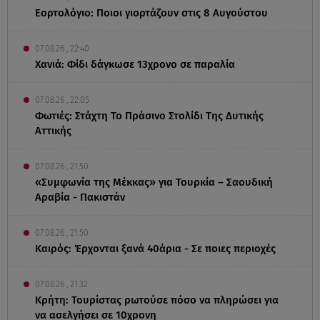
Εορτολόγιο: Ποιοι γιορτάζουν στις 8 Αυγούστου
07.08.26 , 22:40
Χανιά: Φίδι δάγκωσε 13χρονο σε παραλία
07.08.26 , 22:05
Φωτιές: Στάχτη Το Πράσινο Στολίδι Της Δυτικής
Αττικής
07.08.26 , 21:50
«Συμφωνία της Μέκκας» για Τουρκία – Σαουδική
Αραβία - Πακιστάν
07.08.26 , 21:50
Καιρός: Έρχονται ξανά 40άρια - Σε ποιες περιοχές
07.08.26 , 21:32
Κρήτη: Τουρίστας ρωτούσε πόσο να πληρώσει για
να ασελγήσει σε 10χρονη