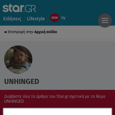
Ειδήσεις
Lifestyle
Επιστροφή στην
Αρχική σελίδα
UNHINGED
Διαβάστε όλα τα άρθρα του Star.gr σχετικά με το θέμα
UNHINGED
Συντονίσου στο star.gr για ό,τι σε αφορά.